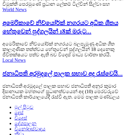
විමුක්ති පෙරමුණේ ප්‍රධාන ලේකම් ටිල්වින් සිල්වා සහ
World News
අමෙරිකාවේ නිව්යෝර්ක් නගරයට අධික ශීතය
හේතුවෙන් පුද්ගලයින් 18ක් මරුට…
අමෙරිකාවේ නිව්යෝර්ක් නගරයට බලපැමුණු අධික ශීත
කාලගුණික තත්ත්වය හේතුවෙන් පුද්ගලයින් 18 දෙනෙකු
ජීවිතක්ෂයට පත්ව ඇති බව විදෙස් මාධ්‍ය වාර්තා කරයි.
Local News
ජනාධිපති අරමුදලේ පාලක සභාව අද රැස්වෙයි…
ජනාධිපති අරමුදලේ පාලක සභාව ජනාධිපති අනුර කුමාර
දිසානායක මහතාගේ ප්‍රධානත්වයෙන් අද (10) පෙරවරුවේ
ජනාධිපති කාර්යාලයේදී රැස්වී ඇත. මෙම පාලක මණ්ඩලය
මුල් පිටුව
දෙස්
විදෙස්
දේශපාලන
විනෝදාස්වාදය
ක්‍රීඩා