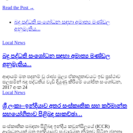
Read the Post →
බදු පද්ධති සංශෝධන සඳහා අමාත්‍ය මණ්ඩල
අනුමැතිය…
Local News
බදු පද්ධති සංශෝධන සඳහා අමාත්‍ය මණ්ඩල
අනුමැතිය…
ආදායම් මත පදනම් වූ රාජ්‍ය මූල්‍ය ඒකාග්‍රතාවයට ඉඩ ප්‍රස්ථාව
සලසමින් බදු පද්ධතිය වැඩි දියුණු කිරීමේ යෝජිත සංශෝධන,
2017 අංක 24
Local News
ශ්‍රී ලංකා–ඉන්දියාව අතර සංස්කෘතික සහ කර්මාන්ත
සහයෝගීතාව පිළිබඳ සාකච්ඡා…
සංස්කෘතික සබඳතා පිළිබඳ ඉන්දීය කවුන්සිලයේ (ICCR)
ආරාධනයක් මත ඉන්දියාවේ සංචාරයක නිරතව සිටින ජනතා