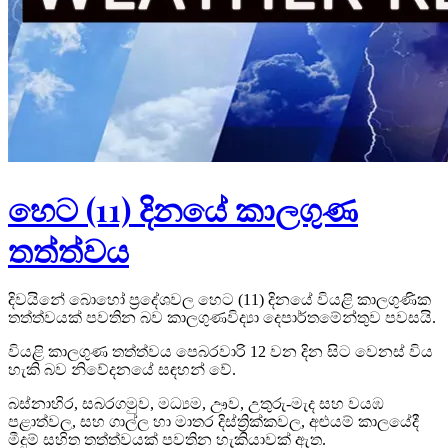
හෙට (11) දිනයේ කාලගුණ
තත්ත්වය
දිවයිනේ බොහෝ ප්‍රදේශවල හෙට (11) දිනයේ වියළි කාලගුණික
තත්ත්වයක් පවතින බව කාලගුණවිද්‍යා දෙපාර්තමේන්තුව පවසයි.
වියළි කාලගුණ තත්ත්වය පෙබරවාරි 12 වන දින සිට වෙනස් විය
හැකි බව නිවේදනයේ සඳහන් වේ.
බස්නාහිර, සබරගමුව, මධ්‍යම, ඌව, උතුරු-මැද සහ වයඹ
පළාත්වල, සහ ගාල්ල හා මාතර දිස්ත්‍රික්කවල, අළුයම් කාලයේදී
මීදුම් සහිත තත්ත්වයක් පවතින හැකියාවක් ඇත.