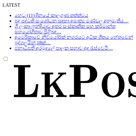
LATEST
හෙට (11) දිනයේ කාලගුණ තත්ත්වය
බදු පද්ධති සංශෝධන සඳහා අමාත්‍ය මණ්ඩල අනුමැතිය…
ශ්‍රී ලංකා–ඉන්දියාව අතර සංස්කෘතික සහ කර්මාන්ත
සහයෝගීතාව පිළිබඳ…
අමෙරිකාවේ නිව්යෝර්ක් නගරයට අධික ශීතය හේතුවෙන්
පුද්ගලයින් 18ක්…
ජනාධිපති අරමුදලේ පාලක සභාව අද රැස්වෙයි…