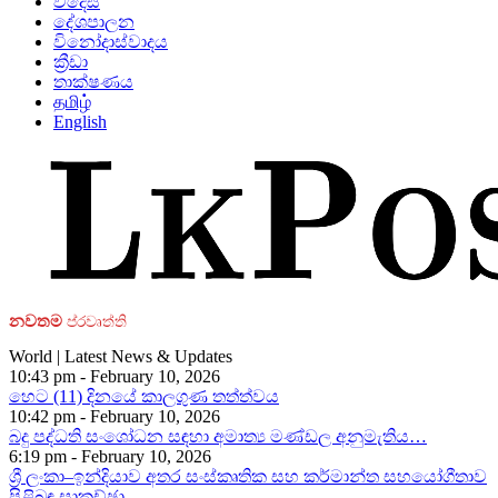
විදෙස්
දේශපාලන
විනෝදාස්වාදය
ක්‍රීඩා
තාක්ෂණය
தமிழ்
English
නවතම
ප්රවෘත්ති
World | Latest News & Updates
10:43 pm - February 10, 2026
හෙට (11) දිනයේ කාලගුණ තත්ත්වය
10:42 pm - February 10, 2026
බදු පද්ධති සංශෝධන සඳහා අමාත්‍ය මණ්ඩල අනුමැතිය…
6:19 pm - February 10, 2026
ශ්‍රී ලංකා–ඉන්දියාව අතර සංස්කෘතික සහ කර්මාන්ත සහයෝගීතාව
පිළිබඳ සාකච්ඡා…