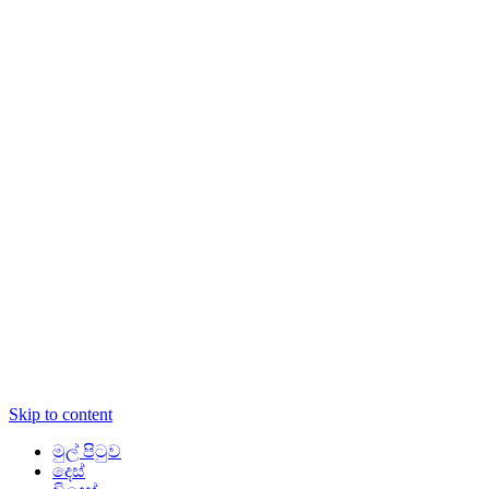
Skip to content
මුල් පිටුව
දෙස්