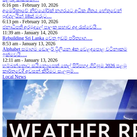
6:16 pm - February 10, 2026
අමෙරිකාවේ නිව්යෝර්ක් නගරයට අධික ශීතය හේතුවෙන්
පුද්ගලයින් 18ක් මරුට…
6:13 pm - February 10, 2026
ජනාධිපති අරමුදලේ පාලක සභාව අද රැස්වෙයි…
11:39 am - January 14, 2026
Rebuilding Sri Lanka වෙත ඉඩම් පරිත්‍යාග….
8:53 am - January 13, 2026
Alphabet සමාගම ඩොලර් ට්‍රිලියන 4ක වෙළඳපොළ වටිනාකම
ඉක්මවයි….
12:11 am - January 13, 2026
හම්බන්තොට සයිනොපෙක් තෙල් පිරිපහදු ගිවිසුම 2026 පළමු
කාර්තුවේදී අවසන් කිරීමට සැලසුම්…
Local News