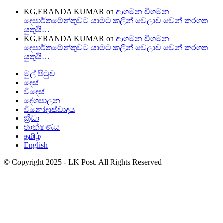
KG,ERANDA KUMAR
on
ආගමන විගමන
දෙපාර්තමේන්තුවට යාමට කලින් වෙලාව වෙන් කරගත
යුතුයි…
KG,ERANDA KUMAR
on
ආගමන විගමන
දෙපාර්තමේන්තුවට යාමට කලින් වෙලාව වෙන් කරගත
යුතුයි…
මුල් පිටුව
දෙස්
විදෙස්
දේශපාලන
විනෝදාස්වාදය
ක්‍රීඩා
තාක්ෂණය
தமிழ்
English
© Copyright 2025 - LK Post. All Rights Reserved