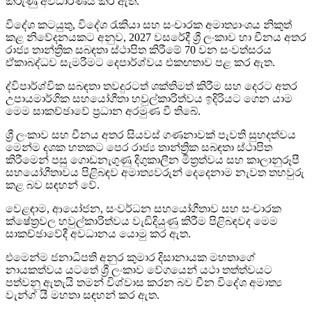
කරුණු අවධාරණය කර ඇත.
විදේශ කටයුතු, විදේශ රැකියා සහ සංචාරක අමාත්‍යාංශය නිකුත්
කළ නිවේදනයකට අනුව, 2027 වසරේදී ශ්‍රී ලංකාව හා චීනය අතර
රාජ්‍ය තාන්ත්‍රික සබඳතා ස්ථාපිත කිරීමේ 70 වන සංවත්සරය
ඒකාබද්ධව සැමරීමට දෙපාර්ශ්වය එකඟතාව පළ කර ඇත.
ද්විපාර්ශ්වික සබඳතා තවදුරටත් ශක්තිමත් කිරීම සහ දෙරට අතර
උපායමාර්ගික සහයෝගීතා හවුල්කාරිත්වය ඉදිරියට ගෙන යාම
මෙම සාකච්ඡාවේ ප්‍රධාන අරමුණ වී තිබේ.
ශ්‍රී ලංකාව සහ චීනය අතර සියවස් ගණනාවක් පැවති සුහදත්වය
මෙන්ම දශක හතකට පෙර රාජ්‍ය තාන්ත්‍රික සබඳතා ස්ථාපිත
කිරීමෙන් පසු ගොඩනැගුණු දිගුකාලීන මිත්‍රත්වය සහ කාලානුරූපී
සහයෝගීතාවය පිළිබඳව අමාත්‍යවරුන් දෙදෙනාම නැවත තහවුරු
කළ බව සඳහන් වේ.
වෙළඳාම, ආයෝජන, සංවර්ධන සහයෝගීතාව සහ සංචාරක
ක්ෂේත්‍රවල හවුල්කාරිත්වය වැඩිදියුණු කිරීම පිළිබඳවද මෙම
සාකච්ඡාවේදී අවධානය යොමු කර ඇත.
එමෙන්ම ජනාධිපති අනුර කුමාර දිසානායක මහතාගේ
නායකත්වය යටතේ ශ්‍රී ලංකාව වේගයෙන් යථා තත්ත්වයට
පත්වනු ඇතැයි තමන් විශ්වාස කරන බව චීන විදේශ අමාත්‍ය
වැන්ග් යී මහතා සඳහන් කර ඇත.