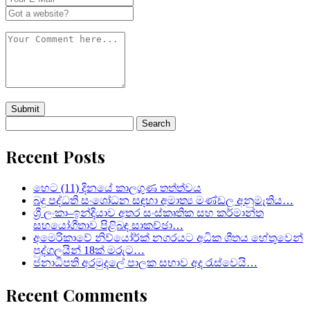
Search
for:
Recent Posts
හෙට (11) දිනයේ කාලගුණ තත්ත්වය
බදු පද්ධති සංශෝධන සඳහා අමාත්‍ය මණ්ඩල අනුමැතිය…
ශ්‍රී ලංකා–ඉන්දියාව අතර සංස්කෘතික සහ කර්මාන්ත
සහයෝගීතාව පිළිබඳ සාකච්ඡා…
අමෙරිකාවේ නිව්යෝර්ක් නගරයට අධික ශීතය හේතුවෙන්
පුද්ගලයින් 18ක් මරුට…
ජනාධිපති අරමුදලේ පාලක සභාව අද රැස්වෙයි…
Recent Comments