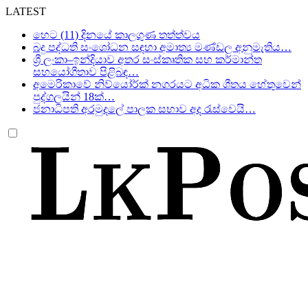
LATEST
හෙට (11) දිනයේ කාලගුණ තත්ත්වය
බදු පද්ධති සංශෝධන සඳහා අමාත්‍ය මණ්ඩල අනුමැතිය…
ශ්‍රී ලංකා–ඉන්දියාව අතර සංස්කෘතික සහ කර්මාන්ත
සහයෝගීතාව පිළිබඳ…
අමෙරිකාවේ නිව්යෝර්ක් නගරයට අධික ශීතය හේතුවෙන්
පුද්ගලයින් 18ක්…
ජනාධිපති අරමුදලේ පාලක සභාව අද රැස්වෙයි…