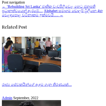
Post navigation
←
‘Rebuilding Sri Lanka’ ජාතික වැඩපිළිවෙළ හෙට ජනපති
ප්‍රධානත්වයෙන් ඇරඹේ…
Alphabet සමාගම ඩොලර් ට්‍රිලියන 4ක
වෙළඳපොළ වටිනාකම ඉක්මවයි….
→
Related Post
රාජ්‍ය සේවකයින්ගේ ඇඳුම ගැන තීරණයක්…
Admin
September, 2022