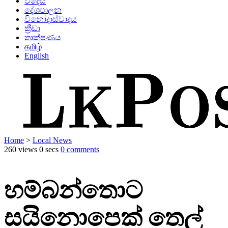
විදෙස්
දේශපාලන
විනෝදාස්වාදය
ක්‍රීඩා
තාක්ෂණය
தமிழ்
English
Home
>
Local News
260 views
0 secs
0 comments
හම්බන්තොට
සයිනොපෙක් තෙල්