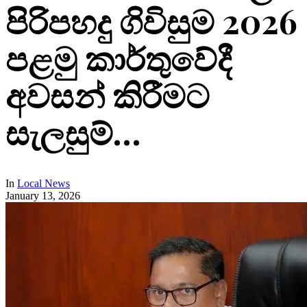
පිරිපහදු ගිවිසුම 2026
පළමු කාර්තුවේදී
අවසන් කිරීමට
සැලසුම්…
In
Local News
January 13, 2026