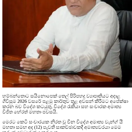
හම්බන්තොට සයිනොපෙක් තෙල් පිරිපහදු ව්‍යාපෘතියට අදාළ
ගිවිසුම 2026 වසරේ පළමු කාර්තුව තුළ අවසන් කිරීමට අපේක්ෂා
කරන බව විදේශ කටයුතු, විදේශ රැකියා සහ සංචාරක අමාත්‍ය
විජිත හේරත් මහතා පවසයි.
මෙරට කෙටි සංචාරයක නිරත වූ චීන විදේශ අමාත්‍ය වැන්ග් යී
මහතා සමඟ අද (12) පැවති සාකච්ඡාවකදී අමාත්‍යවරයා මෙම