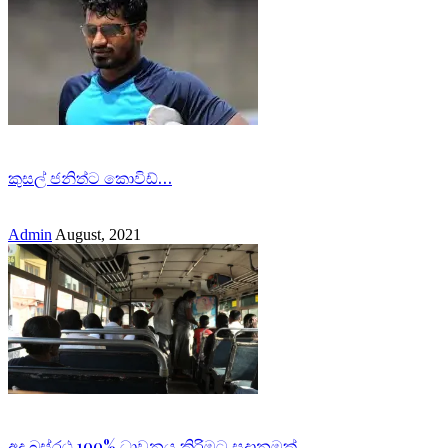
කුසල් ජනිත්ට කොවිඩ්…
Admin
August, 2021
අද බස්රථ 100% ධාවනය කිරිමට සුදානමක්.