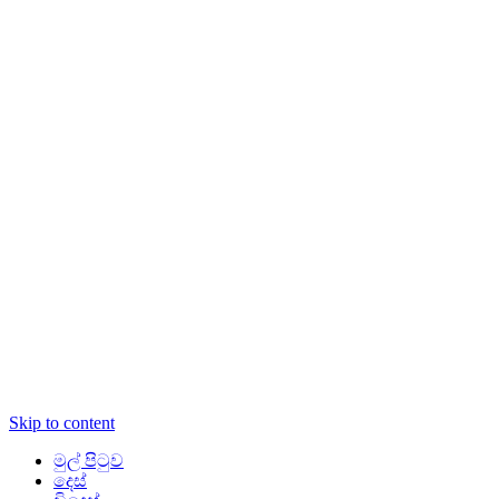
Skip to content
මුල් පිටුව
දෙස්