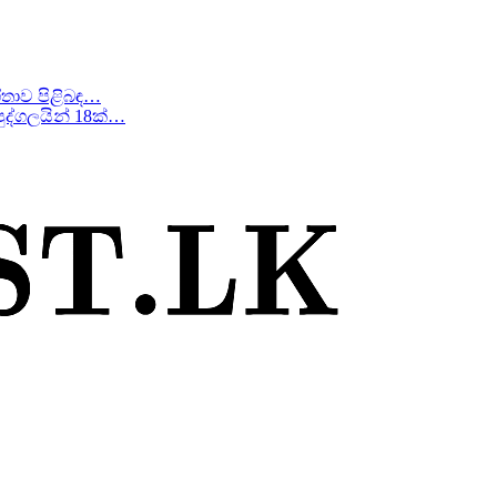
ීතාව පිළිබඳ…
ද්ගලයින් 18ක්…