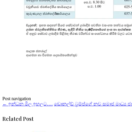
Post navigation
←
ඉන්ධන මිල ඉහලට….
ඩොනල්ඩ් ට්‍රම්ප්ගේ නව සමාජ මාධ්‍ය
Related Post