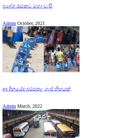
ප්‍රදේශ රැසකට මහා වැසි
Admin
October, 2021
අද දිනයේද බරපතළ ගෑස් හිඟයක්
Admin
March, 2022