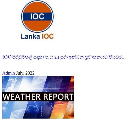
IOC පිරවුම්හල් සඳහා පැය 24 පුරා ඉන්ධන ප්‍රවාහනයට පියවර…
Admin
July, 2022