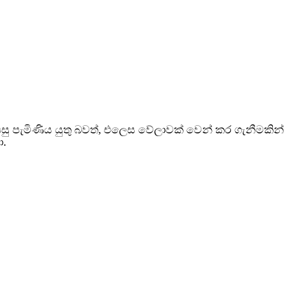
සු පැමිණිය යුතු බවත්, එලෙස වේලාවක් වෙන් කර ගැනීමකින්
ා.