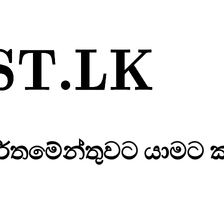
්තමේන්තුවට යාමට ක