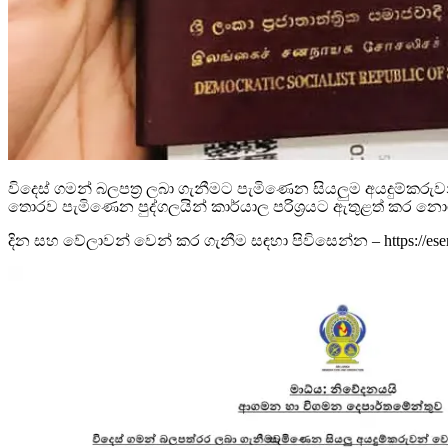
විදෙස් ගමන් බලපත්‍ර ලබා ගැනීමට පැමිණෙන සියලුම අයදුම්කරු
තොරව පැමිණෙන පුද්ගලයින් කාර්යාල පරිශ්‍රයට ඇතුළත් කර
දින සහ වේලාවන් වෙන් කර ගැනීම සඳහා පිවිසෙන්න – https://eservi