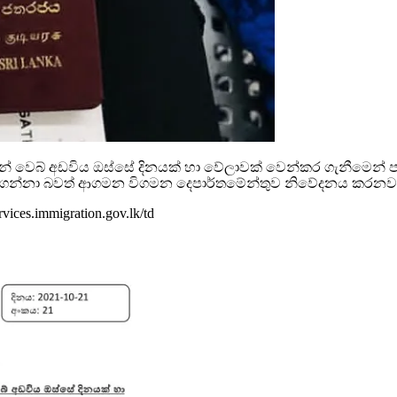
වන් වෙබ් අඩවිය ඔස්සේ දිනයක් හා වේලාවක් වෙන්කර ගැනීමෙන් ප
 නොගන්නා බවත් ආගමන විගමන දෙපාර්තමේන්තුව නිවේදනය කරනව
ces.immigration.gov.lk/td