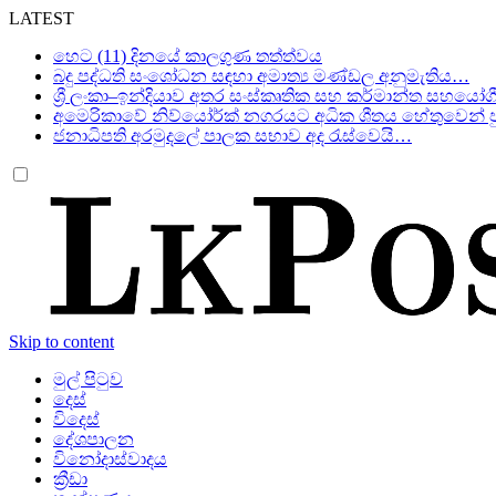
LATEST
හෙට (11) දිනයේ කාලගුණ තත්ත්වය
බදු පද්ධති සංශෝධන සඳහා අමාත්‍ය මණ්ඩල අනුමැතිය…
ශ්‍රී ලංකා–ඉන්දියාව අතර සංස්කෘතික සහ කර්මාන්ත සහයෝග
අමෙරිකාවේ නිව්යෝර්ක් නගරයට අධික ශීතය හේතුවෙන් පු
ජනාධිපති අරමුදලේ පාලක සභාව අද රැස්වෙයි…
Skip to content
මුල් පිටුව
දෙස්
විදෙස්
දේශපාලන
විනෝදාස්වාදය
ක්‍රීඩා