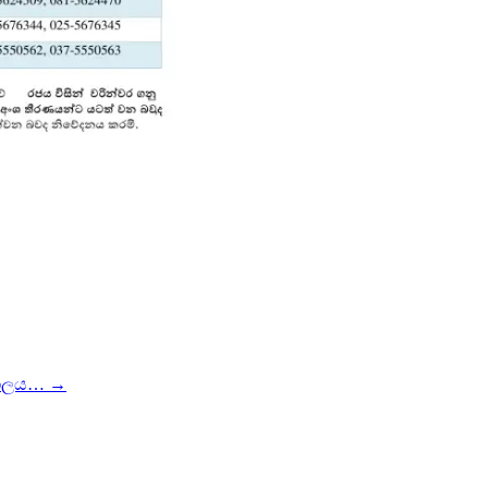
 ජාලය…
→