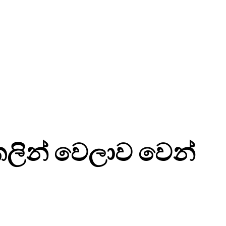
ලින් වෙලාව වෙන්