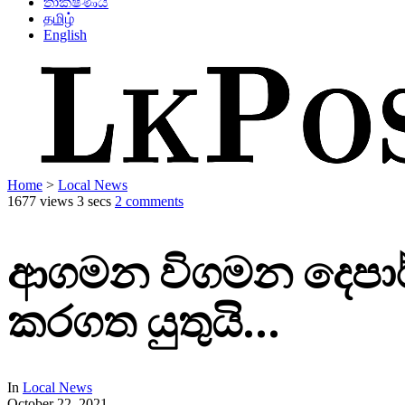
තාක්ෂණය
தமிழ்
English
Home
>
Local News
1677 views
3 secs
2 comments
ආගමන විගමන දෙපාර
කරගත යුතුයි…
In
Local News
October 22, 2021