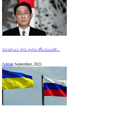
ජපානයට නව අගමැතිවරයෙක්…
Admin
September, 2021