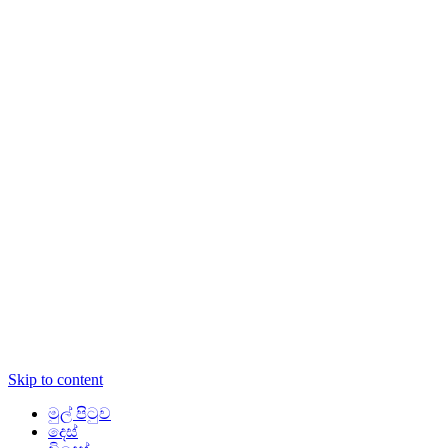
Skip to content
මුල් පිටුව
දෙස්