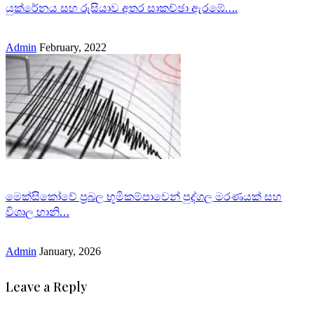
යුක්රේනය සහ රුසියාව අතර සාකච්ඡා ඇරඹේ….
Admin
February, 2022
මෙක්සිකෝවේ ප්‍රබල භූමිකම්පාවෙන් පුද්ගල මරණයක් සහ
විශාල හානි…
Admin
January, 2026
Leave a Reply