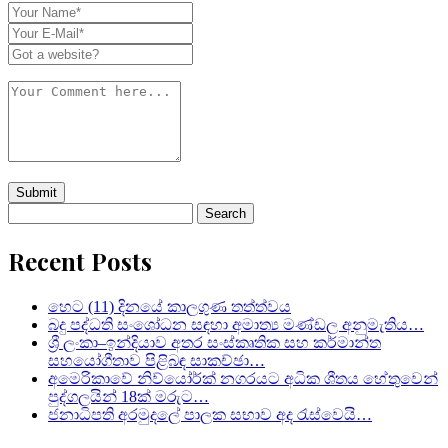
Search
for:
Recent Posts
හෙට (11) දිනයේ කාලගුණ තත්ත්වය
බදු පද්ධති සංශෝධන සඳහා අමාත්‍ය මණ්ඩල අනුමැතිය…
ශ්‍රී ලංකා–ඉන්දියාව අතර සංස්කෘතික සහ කර්මාන්ත
සහයෝගීතාව පිළිබඳ සාකච්ඡා…
අමෙරිකාවේ නිව්යෝර්ක් නගරයට අධික ශීතය හේතුවෙන්
පුද්ගලයින් 18ක් මරුට…
ජනාධිපති අරමුදලේ පාලක සභාව අද රැස්වෙයි…