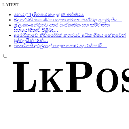
LATEST
හෙට (11) දිනයේ කාලගුණ තත්ත්වය
බදු පද්ධති සංශෝධන සඳහා අමාත්‍ය මණ්ඩල අනුමැතිය…
ශ්‍රී ලංකා–ඉන්දියාව අතර සංස්කෘතික සහ කර්මාන්ත
සහයෝගීතාව පිළිබඳ…
අමෙරිකාවේ නිව්යෝර්ක් නගරයට අධික ශීතය හේතුවෙන්
පුද්ගලයින් 18ක්…
ජනාධිපති අරමුදලේ පාලක සභාව අද රැස්වෙයි…