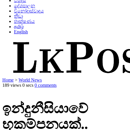
විදෙස්
දේශපාලන
විනෝදාස්වාදය
ක්‍රීඩා
තාක්ෂණය
தமிழ்
English
Home
>
World News
189 views
0 secs
0 comments
ඉන්දුනීසියාවේ
භූකම්පනයක්..