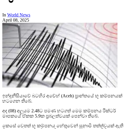
In
World News
April 08, 2025
ඉන්දුනීසියාවේ බටහිර අචේහ් (Aceh) ප්‍රාන්තයේ භූ කම්පනයක්
හටගෙන තිබේ.
අද (08) අලුයම 2.48ට පමණ හටගත් මෙම කම්පනය රික්ටර්
මාපකයේ ඒකක 5.9ක ප්‍රබලත්වයක් පෙන්වා තිබේ.
කෙසේ වෙතත් භූ කම්පනය හේතුවෙන් සුනාමි තත්ත්වයක් ඇති