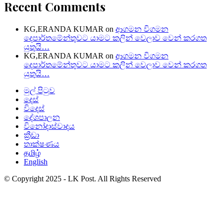
Recent Comments
KG,ERANDA KUMAR
on
ආගමන විගමන
දෙපාර්තමේන්තුවට යාමට කලින් වෙලාව වෙන් කරගත
යුතුයි…
KG,ERANDA KUMAR
on
ආගමන විගමන
දෙපාර්තමේන්තුවට යාමට කලින් වෙලාව වෙන් කරගත
යුතුයි…
මුල් පිටුව
දෙස්
විදෙස්
දේශපාලන
විනෝදාස්වාදය
ක්‍රීඩා
තාක්ෂණය
தமிழ்
English
© Copyright 2025 - LK Post. All Rights Reserved