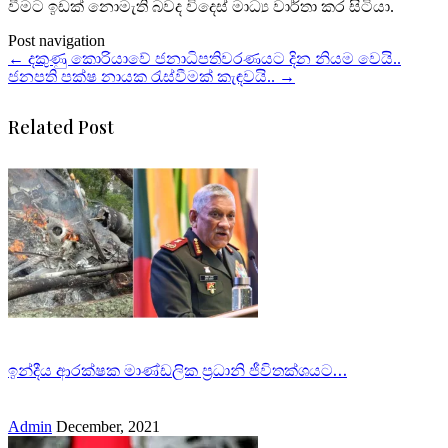
වීමට ඉඩක් නොමැති බවද විදෙස් මාධ්‍ය වාර්තා කර සිටියා.
Post navigation
←
දකුණු කොරියාවේ ජනාධිපතිවරණයට දින නියම වෙයි..
ජනපති පක්ෂ නායක රැස්වීමක් කැඳවයි..
→
Related Post
ඉන්දීය ආරක්ෂක මාණ්ඩලික ප්‍රධානි ජීවිතක්ශයට…
Admin
December, 2021