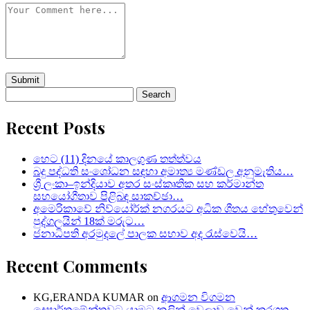
Search
for:
Recent Posts
හෙට (11) දිනයේ කාලගුණ තත්ත්වය
බදු පද්ධති සංශෝධන සඳහා අමාත්‍ය මණ්ඩල අනුමැතිය…
ශ්‍රී ලංකා–ඉන්දියාව අතර සංස්කෘතික සහ කර්මාන්ත
සහයෝගීතාව පිළිබඳ සාකච්ඡා…
අමෙරිකාවේ නිව්යෝර්ක් නගරයට අධික ශීතය හේතුවෙන්
පුද්ගලයින් 18ක් මරුට…
ජනාධිපති අරමුදලේ පාලක සභාව අද රැස්වෙයි…
Recent Comments
KG,ERANDA KUMAR
on
ආගමන විගමන
දෙපාර්තමේන්තුවට යාමට කලින් වෙලාව වෙන් කරගත