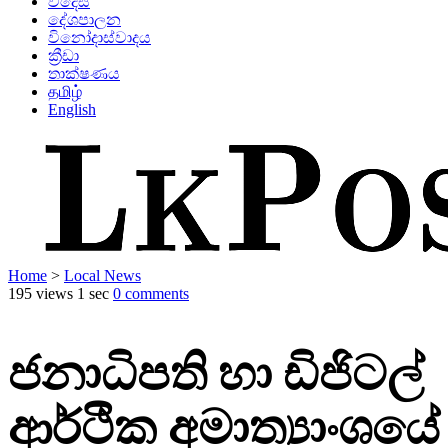
විදෙස්
දේශපාලන
විනෝදාස්වාදය
ක්‍රීඩා
තාක්ෂණය
தமிழ்
English
Home
>
Local News
195 views
1 sec
0 comments
ජනාධිපති හා ඩිජිටල්
ආර්ථික අමාත්‍යාංශයේ