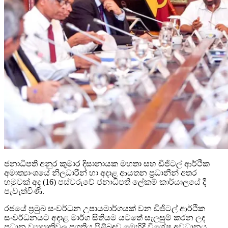
ජනාධිපති අනුර කුමාර දිසානායක මහතා සහ ඩිජිටල් ආර්ථික
අමාත්‍යාංශයේ නිලධාරීන් හා අදාළ ආයතන ප්‍රධානීන් අතර
හමුවක් අද (16) පස්වරුවේ ජනාධිපති ලේකම් කාර්යාලයේ දී
පැවැත්විණි.
රජයේ ප්‍රමුඛ සංවර්ධන උපායමාර්ගයක් වන ඩිජිටල් ආර්ථික
සංවර්ධනයට අදාළ මාර්ග සිතියම යටතේ සැලසුම් කරන ලද
ප්‍රධාන ව්‍යාපෘතිවල ප්‍රගතිය පිළිබඳව මෙහිදී විශේෂ අවධානය