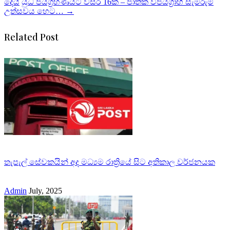
දෙයි
යුධ ජයග්‍රහණයට වසර 16ක් – ජාතික විජයග්‍රාහි සැමරුම්
උත්සවය හෙට…
→
Related Post
තැපැල් සේවකයින් අද මධ්‍යම රාත්‍රියේ සිට අතිකාල වර්ජනයක
Admin
July, 2025