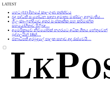
LATEST
හෙට (11) දිනයේ කාලගුණ තත්ත්වය
බදු පද්ධති සංශෝධන සඳහා අමාත්‍ය මණ්ඩල අනුමැතිය…
ශ්‍රී ලංකා–ඉන්දියාව අතර සංස්කෘතික සහ කර්මාන්ත
සහයෝගීතාව පිළිබඳ…
අමෙරිකාවේ නිව්යෝර්ක් නගරයට අධික ශීතය හේතුවෙන්
පුද්ගලයින් 18ක්…
ජනාධිපති අරමුදලේ පාලක සභාව අද රැස්වෙයි…