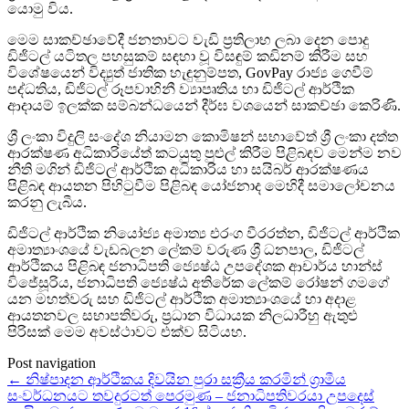
යොමු විය.
මෙම සාකච්ඡාවේදී ජනතාවට වැඩි ප්‍රතිලාභ ලබා දෙන පොදු
ඩිජිටල් යටිතල පහසුකම් සඳහා වූ විසඳුම් කඩිනම් කිරීම සහ
විශේෂයෙන් විද්‍යුත් ජාතික හැඳුනුම්පත, GovPay රාජ්‍ය ගෙවීම්
පද්ධතිය, ඩිජිටල් රූපවාහිනී ව්‍යාපෘතිය හා ඩිජිටල් ආර්ථික
ආදායම් ඉලක්ක සම්බන්ධයෙන් දීර්ඝ වශයෙන් සාකච්ඡා කෙරිණි.
ශ්‍රී ලංකා විදුලි සංදේශ නියාමන කොමිෂන් සභාවේත් ශ්‍රී ලංකා දත්ත
ආරක්ෂණ අධිකාරියේත් කටයුතු පුළුල් කිරීම පිළිබඳව මෙන්ම නව
නීති මගින් ඩිජිටල් ආර්ථික අධිකාරිය හා සයිබර් ආරක්ෂණය
පිළිබඳ ආයතන පිහිටුවීම පිළිබඳ යෝජනාද මෙහිදී සමාලෝචනය
කරනු ලැබීය.
ඩිජිටල් ආර්ථික නියෝජ්‍ය අමාත්‍ය එරංග වීරරත්න, ඩිජිටල් ආර්ථික
අමාත්‍යාංශයේ වැඩබලන ලේකම් වරුණ ශ්‍රී ධනපාල, ඩිජිටල්
ආර්ථිකය පිළිබඳ ජනාධිපති ජ්‍යෙෂ්ඨ උපදේශක ආචාර්ය හාන්ස්
විජේසූරිය, ජනාධිපති ජ්‍යෙෂ්ඨ අතිරේක ලේකම් රෝෂන් ගමගේ
යන මහත්වරු සහ ඩිජිටල් ආර්ථික අමාත්‍යාංශයේ හා අදාළ
ආයතනවල සභාපතිවරු, ප්‍රධාන විධායක නිලධාරීහු ඇතුළු
පිරිසක් මෙම අවස්ථාවට එක්ව සිටියහ.
Post navigation
←
නිෂ්පාදන ආර්ථිකය දිවයින පුරා සක්‍රීය කරමින් ග්‍රාමීය
සංවර්ධනයට තවදුරටත් පෙරමුණ – ජනාධිපතිවරයා උපදෙස්