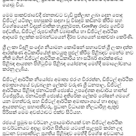
යොමු විය.
මෙම සාකච්ඡාවේදී ජනතාවට වැඩි ප්‍රතිලාභ ලබා දෙන පොදු
ඩිජිටල් යටිතල පහසුකම් සඳහා වූ විසඳුම් කඩිනම් කිරීම සහ
විශේෂයෙන් විද්‍යුත් ජාතික හැඳුනුම්පත, GovPay රාජ්‍ය ගෙවීම්
පද්ධතිය, ඩිජිටල් රූපවාහිනී ව්‍යාපෘතිය හා ඩිජිටල් ආර්ථික
ආදායම් ඉලක්ක සම්බන්ධයෙන් දීර්ඝ වශයෙන් සාකච්ඡා කෙරිණි.
ශ්‍රී ලංකා විදුලි සංදේශ නියාමන කොමිෂන් සභාවේත් ශ්‍රී ලංකා දත්ත
ආරක්ෂණ අධිකාරියේත් කටයුතු පුළුල් කිරීම පිළිබඳව මෙන්ම නව
නීති මගින් ඩිජිටල් ආර්ථික අධිකාරිය හා සයිබර් ආරක්ෂණය
පිළිබඳ ආයතන පිහිටුවීම පිළිබඳ යෝජනාද මෙහිදී සමාලෝචනය
කරනු ලැබීය.
ඩිජිටල් ආර්ථික නියෝජ්‍ය අමාත්‍ය එරංග වීරරත්න, ඩිජිටල් ආර්ථික
අමාත්‍යාංශයේ වැඩබලන ලේකම් වරුණ ශ්‍රී ධනපාල, ඩිජිටල්
ආර්ථිකය පිළිබඳ ජනාධිපති ජ්‍යෙෂ්ඨ උපදේශක ආචාර්ය හාන්ස්
විජේසූරිය, ජනාධිපති ජ්‍යෙෂ්ඨ අතිරේක ලේකම් රෝෂන් ගමගේ
යන මහත්වරු සහ ඩිජිටල් ආර්ථික අමාත්‍යාංශයේ හා අදාළ
ආයතනවල සභාපතිවරු, ප්‍රධාන විධායක නිලධාරීහු ඇතුළු
පිරිසක් මෙම අවස්ථාවට එක්ව සිටියහ.
රජයේ ප්‍රමුඛ සංවර්ධන උපායමාර්ගයක් වන ඩිජිටල් ආර්ථික
සංවර්ධනයට අදාළ මාර්ග සිතියම යටතේ සැලසුම් කරන ලද
ප්‍රධාන ව්‍යාපෘතිවල ප්‍රගතිය පිළිබඳව මෙහිදී විශේෂ අවධානය