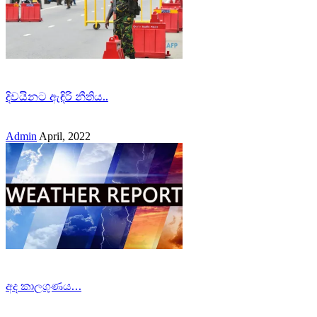
දිවයිනට ඇඳිරි නීතිය..
Admin
April, 2022
අද කාලගුණය…