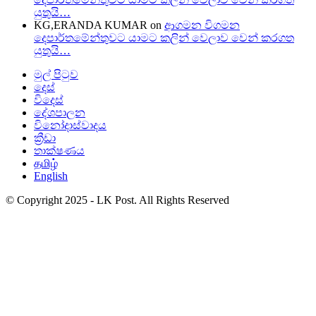
යුතුයි…
KG,ERANDA KUMAR
on
ආගමන විගමන
දෙපාර්තමේන්තුවට යාමට කලින් වෙලාව වෙන් කරගත
යුතුයි…
මුල් පිටුව
දෙස්
විදෙස්
දේශපාලන
විනෝදාස්වාදය
ක්‍රීඩා
තාක්ෂණය
தமிழ்
English
© Copyright 2025 - LK Post. All Rights Reserved