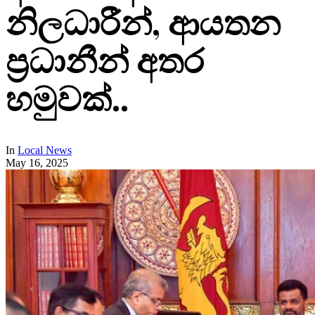
නිලධාරීන්, ආයතන
ප්‍රධානීන් අතර
හමුවක්..
In
Local News
May 16, 2025