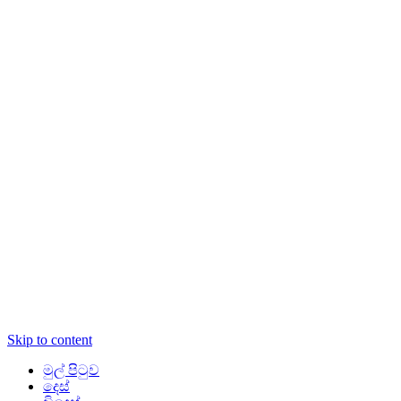
Skip to content
මුල් පිටුව
දෙස්