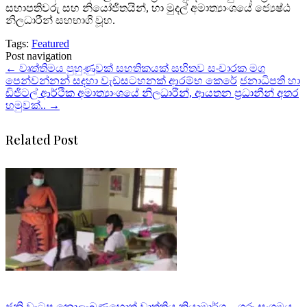
සභාපතිවරු සහ නියෝජිතයින්, හා මුදල් අමාත්‍යාංශයේ ජ්‍යෙෂ්ඨ
නිලධාරීන් සහභාගි වූහ.
Tags:
Featured
Post navigation
←
වෘත්තිමය පුහුණුවක් සහතිකයක් සහිතව සංචාරක මග
පෙන්වන්නන් සදහා වැඩසටහනක් ආරම්භ කෙරේ
ජනාධිපති හා
ඩිජිටල් ආර්ථික අමාත්‍යාංශයේ නිලධාරීන්, ආයතන ප්‍රධානීන් අතර
හමුවක්..
→
Related Post
ජුනි වැටුප නොලැබුණහොත් වෘත්තිය ක්‍රියාමාර්ග – ගුරු සංගමය