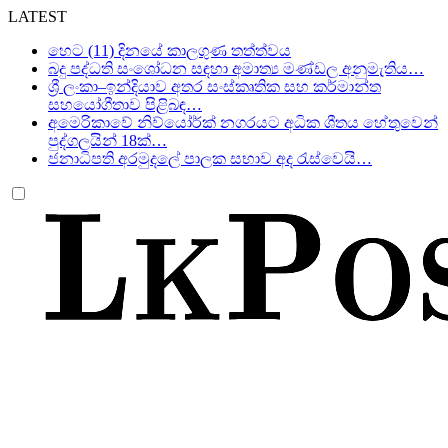
LATEST
හෙට (11) දිනයේ කාලගුණ තත්ත්වය
බදු පද්ධති සංශෝධන සඳහා අමාත්‍ය මණ්ඩල අනුමැතිය…
ශ්‍රී ලංකා–ඉන්දියාව අතර සංස්කෘතික සහ කර්මාන්ත
සහයෝගීතාව පිළිබඳ…
අමෙරිකාවේ නිව්යෝර්ක් නගරයට අධික ශීතය හේතුවෙන්
පුද්ගලයින් 18ක්…
ජනාධිපති අරමුදලේ පාලක සභාව අද රැස්වෙයි…