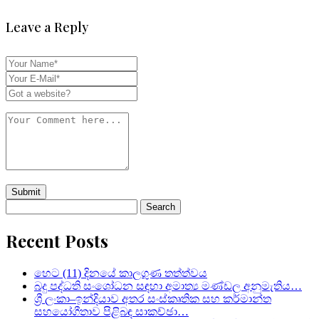
Leave a Reply
Search
for:
Recent Posts
හෙට (11) දිනයේ කාලගුණ තත්ත්වය
බදු පද්ධති සංශෝධන සඳහා අමාත්‍ය මණ්ඩල අනුමැතිය…
ශ්‍රී ලංකා–ඉන්දියාව අතර සංස්කෘතික සහ කර්මාන්ත
සහයෝගීතාව පිළිබඳ සාකච්ඡා…