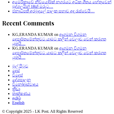
අමෙරිකාවේ නිව්යෝර්ක් නගරයට අධික ශීතය හේතුවෙන්
පුද්ගලයින් 18ක් මරුට…
ජනාධිපති අරමුදලේ පාලක සභාව අද රැස්වෙයි…
Recent Comments
KG,ERANDA KUMAR
on
ආගමන විගමන
දෙපාර්තමේන්තුවට යාමට කලින් වෙලාව වෙන් කරගත
යුතුයි…
KG,ERANDA KUMAR
on
ආගමන විගමන
දෙපාර්තමේන්තුවට යාමට කලින් වෙලාව වෙන් කරගත
යුතුයි…
මුල් පිටුව
දෙස්
විදෙස්
දේශපාලන
විනෝදාස්වාදය
ක්‍රීඩා
තාක්ෂණය
தமிழ்
English
© Copyright 2025 - LK Post. All Rights Reserved