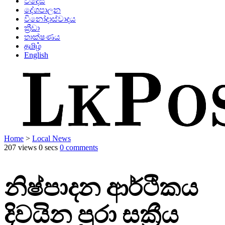
විදෙස්
දේශපාලන
විනෝදාස්වාදය
ක්‍රීඩා
තාක්ෂණය
தமிழ்
English
Home
>
Local News
207 views
0 secs
0 comments
නිෂ්පාදන ආර්ථිකය
දිවයින පුරා සක්‍රීය