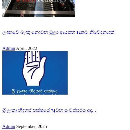
ලංකාවේ බැංකු නොවන මූල්‍ය ආයතන 12කට නිවේදනයක්
Admin
April, 2022
ශ්‍රී ලංකා නිදහස් පක්ෂයේ 74වන සංවත්සරය අද…
Admin
September, 2025