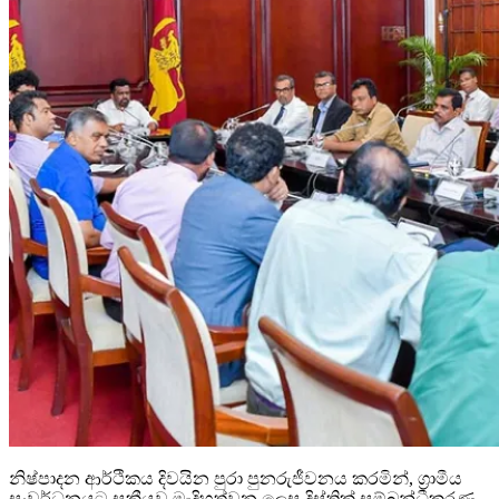
නිෂ්පාදන ආර්ථිකය දිවයින පුරා පුනරුජීවනය කරමින්, ග්‍රාමීය
සංවර්ධනයට සක්‍රීයව මැදිහත්වන ලෙස දිස්ත්‍රික් සම්බන්ධීකරණ