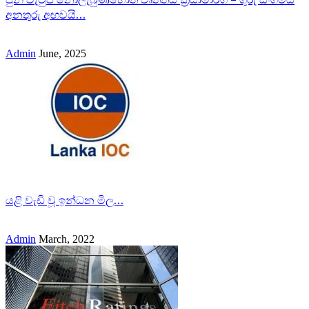
අනතුරු අඟවයි…
Admin
June, 2025
යළි වැඩි වූ ඉන්ධන මිල…
Admin
March, 2022