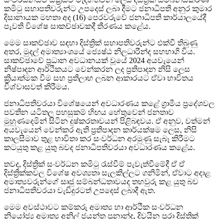
කමිටු සභාපතිවරුන්ට උපදෙස් ලබා දීමට ජනාධිපති අනුර කුමාර
දිසානායක මහතා අද (16) පෙරවරුවේ ජනාධිපති කාර්යාලයේදී
පැවති විශේෂ සාකච්ඡාවකදී තීරණය කළේය.
මෙම සාකච්ඡාව සඳහා දිස්ත්‍රික් සභාපතිවරුන්ට එක්වී තිබුණු
අතර, මුදල් අමාත්‍යාංශයේ ජ්‍යෙෂ්ඨ නිලධාරීන්ද සහභාගි විය.
සාකච්ඡාවේ ප්‍රධාන අවධානයක් වූයේ 2024 අයවැයෙන්
නිෂ්පාදන ආර්ථිකයට වෙන්කරන ලද ප්‍රතිපාදන නිසි ලෙස
ක්‍රියාත්මක වීම සහ ප්‍රතිලාභ ලබන ආකාරයට ඒවා භාවිතය
විශ්වාසවත් කිරීමය.
ජනාධිපතිවරයා විශේෂයෙන් අවධාරණය කළේ ග්‍රාමීය ප්‍රදේශවල
පවතින යටිතල පහසුකම් හිඟය හේතුවෙන් ජනතාව
මුහුණදෙමින් සිටින දුෂ්කරතාවයන් පිළිබඳවය. ඒ අනුව, වත්මන්
අයවැයෙන් වෙන්කර ඇති ප්‍රතිපාදන කාර්යක්ෂම ලෙස, නිසි
කාලසීමාව තුළ භාවිතා කර සංවර්ධන අරමුණු සැබෑ කිරීමට
කටයුතු කළ යුතු බවද ජනාධිපතිවරයා අවධාරණය කළේය.
තවද, දිස්ත්‍රික් සංවර්ධන කමිටු රැස්වීම් පැවැත්වීමේදී ඒ ඒ
දිස්ත්‍රික්කවල විශේෂ අවශ්‍යතා සැලකිල්ලට ගනිමින්, ඒවාට අදාළ
අමාත්‍යවරුන්ගේ සෘජු සම්බන්ධතාවයද තහවුරු කළ යුතු බව
ජනාධිපතිවරයා වැඩිදුරටත් උපදෙස් ලබාදී ඇත.
මෙම අවස්ථාවට කම්කරු අමාත්‍ය හා ආර්ථික සංවර්ධන
නියෝජ්‍ය අමාත්‍ය අනිල් ජයන්ත ප්‍රනාන්දු, දිවයින පුරා දිස්ත්‍රික්