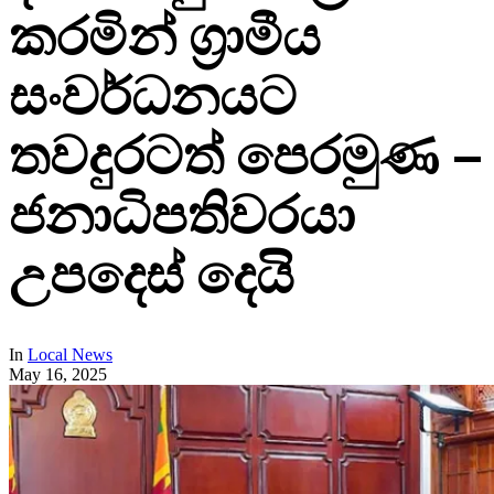
කරමින් ග්‍රාමීය
සංවර්ධනයට
තවදුරටත් පෙරමුණ –
ජනාධිපතිවරයා
උපදෙස් දෙයි
In
Local News
May 16, 2025