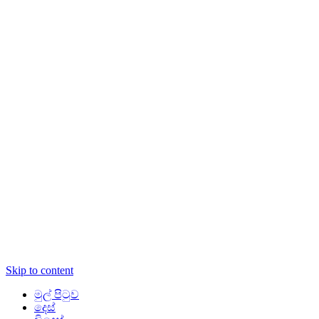
Skip to content
මුල් පිටුව
දෙස්