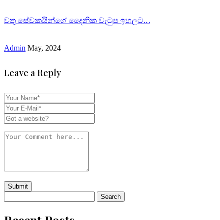
වතු සේවකයින්ගේ දෛනික වැටුප ඉහලට…
Admin
May, 2024
Leave a Reply
Search
for:
Recent Posts