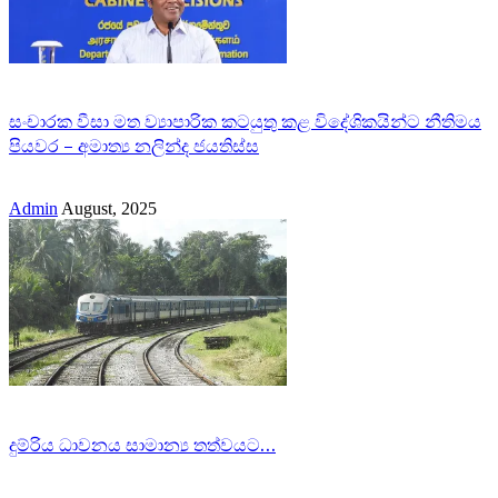
සංචාරක වීසා මත ව්‍යාපාරික කටයුතු කළ විදේශිකයින්ට නීතිමය
පියවර – අමාත්‍ය නලින්ද ජයතිස්ස
Admin
August, 2025
දුම්රිය ධාවනය සාමාන්‍ය තත්වයට…