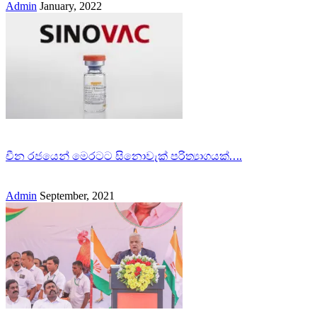
Admin
January, 2022
චීන රජයෙන් මෙරටට සිනොවැක් පරිත්‍යාගයක්….
Admin
September, 2021