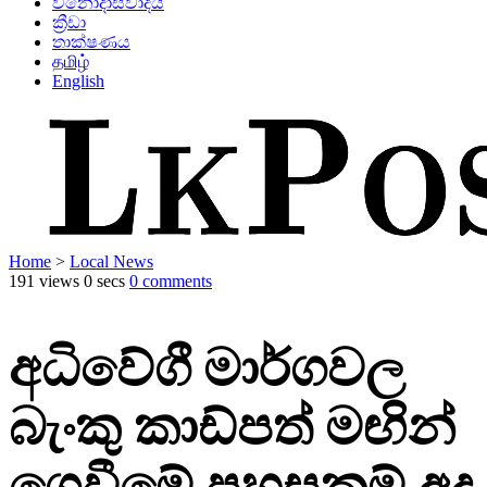
විනෝදාස්වාදය
ක්‍රීඩා
තාක්ෂණය
தமிழ்
English
Home
>
Local News
191 views
0 secs
0 comments
අධිවේගී මාර්ගවල
බැංකු කාඩ්පත් මඟින්
ගෙවීමේ පහසුකම් අද