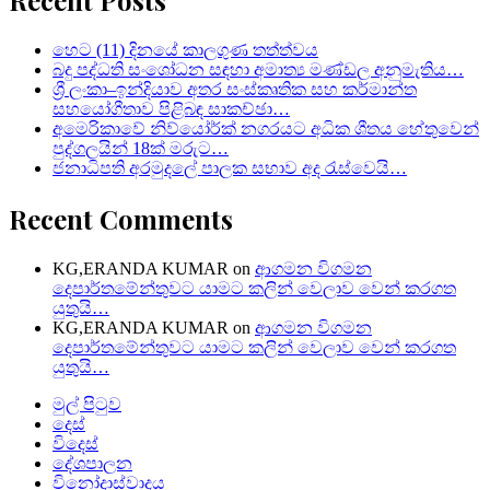
හෙට (11) දිනයේ කාලගුණ තත්ත්වය
බදු පද්ධති සංශෝධන සඳහා අමාත්‍ය මණ්ඩල අනුමැතිය…
ශ්‍රී ලංකා–ඉන්දියාව අතර සංස්කෘතික සහ කර්මාන්ත
සහයෝගීතාව පිළිබඳ සාකච්ඡා…
අමෙරිකාවේ නිව්යෝර්ක් නගරයට අධික ශීතය හේතුවෙන්
පුද්ගලයින් 18ක් මරුට…
ජනාධිපති අරමුදලේ පාලක සභාව අද රැස්වෙයි…
Recent Comments
KG,ERANDA KUMAR
on
ආගමන විගමන
දෙපාර්තමේන්තුවට යාමට කලින් වෙලාව වෙන් කරගත
යුතුයි…
KG,ERANDA KUMAR
on
ආගමන විගමන
දෙපාර්තමේන්තුවට යාමට කලින් වෙලාව වෙන් කරගත
යුතුයි…
මුල් පිටුව
දෙස්
විදෙස්
දේශපාලන
විනෝදාස්වාදය