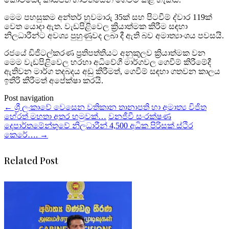
මෙම පහසුකම අන්තර් හුවමාරු 35ක් සහ පිටවීම් ද්වාර 119ක්
වෙත යොදා ඇත. වැඩපිළිවෙල ක්‍රියාත්මක කිරීම සඳහා
නිලධාරීන්ට අවශ්‍ය පුහුණුවද ලබා දී ඇති බව අමාත්‍යාංශය පවසයි.
රජයේ ඩිජිටල්කරණ ප්‍රතිපත්තියට අනුකුලව ක්‍රියාත්මක වන
මෙම වැඩපිළිවෙල හරහා අධිවේගී මාර්ගවල ගෙවීම් කිරීමේදී
ඇතිවන මාර්ග තදබදය අඩු කිරීමත්, ගෙවීම් සඳහා ගතවන කාලය
ඉතිරි කිරීමත් අපේක්ෂා කරයි.
Post navigation
←
ශ්‍රී ලංකාවේ වෙසෙන වතිකාන තානාපති හා අමාත්‍ය විජිත
හේරත් මහතා අතර හමුවක්…
වනජීවී සංරක්ෂණ
දෙපාර්තමේන්තුවේ නිලධාරීන් 4,500 අධික පිරිසක් ස්ථිර
කෙරේ….
→
Related Post