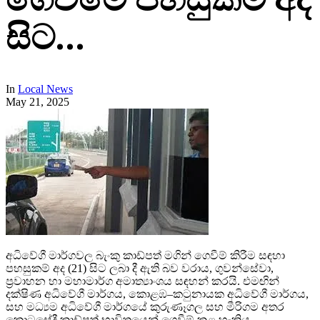
සිට…
In
Local News
May 21, 2025
අධිවේගී මාර්ගවල බැංකු කාඩ්පත් මගින් ගෙවීම් කිරීම සඳහා
පහසුකම් අද (21) සිට ලබා දී ඇති බව වරාය, ගුවන්සේවා,
ප්‍රවාහන හා මහාමාර්ග අමාත්‍යාංශය සඳහන් කරයි. එමඟින්
දක්ෂිණ අධිවේගී මාර්ගය, කොළඹ–කටුනායක අධිවේගී මාර්ගය,
සහ මධ්‍යම අධිවේගී මාර්ගයේ කුරුණෑගල සහ මීරිගම අතර
කොටසේදී කාඩ්පත් භාවිතයෙන් ගෙවීම් කළ හැකිය.