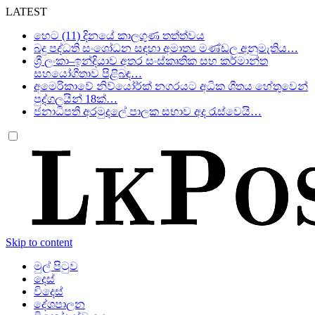
LATEST
හෙට (11) දිනයේ කාලගුණ තත්ත්වය
බදු පද්ධති සංශෝධන සඳහා අමාත්‍ය මණ්ඩල අනුමැතිය…
ශ්‍රී ලංකා–ඉන්දියාව අතර සංස්කෘතික සහ කර්මාන්ත
සහයෝගීතාව පිළිබඳ…
අමෙරිකාවේ නිව්යෝර්ක් නගරයට අධික ශීතය හේතුවෙන්
පුද්ගලයින් 18ක්…
ජනාධිපති අරමුදලේ පාලක සභාව අද රැස්වෙයි…
Skip to content
මුල් පිටුව
දෙස්
විදෙස්
දේශපාලන