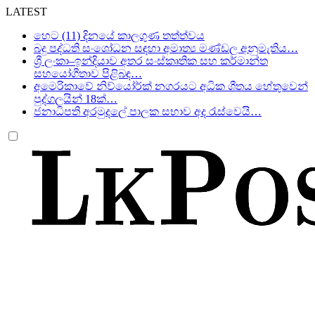
LATEST
හෙට (11) දිනයේ කාලගුණ තත්ත්වය
බදු පද්ධති සංශෝධන සඳහා අමාත්‍ය මණ්ඩල අනුමැතිය…
ශ්‍රී ලංකා–ඉන්දියාව අතර සංස්කෘතික සහ කර්මාන්ත
සහයෝගීතාව පිළිබඳ…
අමෙරිකාවේ නිව්යෝර්ක් නගරයට අධික ශීතය හේතුවෙන්
පුද්ගලයින් 18ක්…
ජනාධිපති අරමුදලේ පාලක සභාව අද රැස්වෙයි…