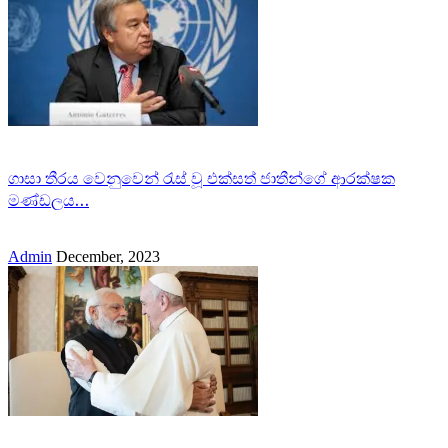
ගාසා තීරය වෙනුවෙන් රැස් වූ එක්සත් ජාතීන්ගේ ආරක්ෂක
මණ්ඩලය…
Admin
December, 2023