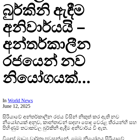
බුර්කිනි ඇඳීම
අනිවාර්යයි –
අන්තර්කාලීන
රජයෙන් නව
නියෝගයක්…
In
World News
June 12, 2025
සිරියාවේ අන්තර්කාලීන රජය විසින් නිකුත් කර ඇති නව
නියෝගයක් අනුව, කාන්තාවන් සඳහා පොදු වෙරළ තීරයන්හි සහ
පිහිණුම් තටාකවල බුර්කිනි ඇඳීම අනිවාර්ය වී ඇත.
විදෙස් මාධ්‍ය වාර්තා පවසන්නේ, මෙම නියෝගය සිරියාවේ