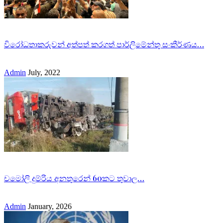
විරෝධතාකරුවන් අත්පත් කරගත් පාර්ලිමේන්තු සංකීර්ණය…
Admin
July, 2022
චමෝලි දුම්රිය අනතුරෙන් 60කට තුවාල…
Admin
January, 2026