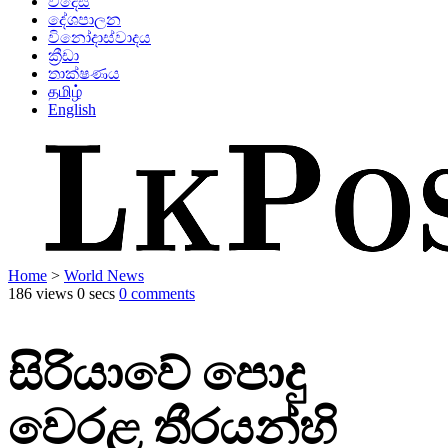
විදෙස්
දේශපාලන
විනෝදාස්වාදය
ක්‍රීඩා
තාක්ෂණය
தமிழ்
English
Home
>
World News
186 views
0 secs
0 comments
සිරියාවේ පොදු
වෙරළ තීරයන්හි