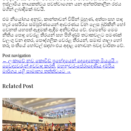
ඉස්ලාමීය නායකත්වය පවත්වාගෙන යන අන්තර්කාලීන රජය
මගින් ලබාදීමක් බවයි.
එම නියෝගය අනුව, කාන්තාවන් විසින් මුහුණ, අත්පා සහ පාද
හැර සෙරීරය සම්පූර්ණයෙන් ආවරණය වන ලෙස බුර්කිනි හෝ
වෙනත් යහපත් ඇඳුමක් ඇඳීම අනිවාර්ය වේ. එමෙන්ම මෙම
නීතිය පොදු වෙරළ තීරයන් සහ පිහිණුම් තටාකවලට පමණක්
වලංගු වන අතර, පෞද්ගලික වෙරළ තීරයන්, සමාජ ශාලා හෝ
තරු පංතියේ හෝටල් සඳහා එය අදාළ නොවන බවද වාර්තා වේ.
Post navigation
←
ලංකාවේ නව කොවිඩ් ප්‍රභේදයෙන් දෙදෙනෙකු මියයයි –
වෛද්‍යවරුන් අවවාද කරති.
මහනුවර-පේරාදෙණිය දුම්රිය
මාර්ගය යළි සාමාන්‍ය තත්ත්වයට
→
Related Post