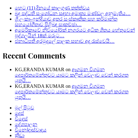
හෙට (11) දිනයේ කාලගුණ තත්ත්වය
බදු පද්ධති සංශෝධන සඳහා අමාත්‍ය මණ්ඩල අනුමැතිය…
ශ්‍රී ලංකා–ඉන්දියාව අතර සංස්කෘතික සහ කර්මාන්ත
සහයෝගීතාව පිළිබඳ සාකච්ඡා…
අමෙරිකාවේ නිව්යෝර්ක් නගරයට අධික ශීතය හේතුවෙන්
පුද්ගලයින් 18ක් මරුට…
ජනාධිපති අරමුදලේ පාලක සභාව අද රැස්වෙයි…
Recent Comments
KG,ERANDA KUMAR
on
ආගමන විගමන
දෙපාර්තමේන්තුවට යාමට කලින් වෙලාව වෙන් කරගත
යුතුයි…
KG,ERANDA KUMAR
on
ආගමන විගමන
දෙපාර්තමේන්තුවට යාමට කලින් වෙලාව වෙන් කරගත
යුතුයි…
මුල් පිටුව
දෙස්
විදෙස්
දේශපාලන
විනෝදාස්වාදය
ක්‍රීඩා