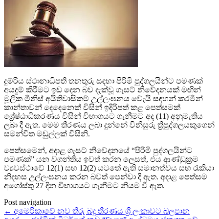
දුම්රිය ස්ථානාධිපති තනතුරු සඳහා පිරිමි පුද්ගලයින්ට පමණක්
අයදුම් කිරීමට ඉඩ දෙන බව දැක්වූ ගැසට් නිවේදනයක් මඟින්
මූලික මිනිස් අයිතිවාසිකම් උල්ලංඝනය වේැයි සඳහන් කරමින්
කාන්තාවන් දෙදෙනෙක් විසින් ඉදිරිපත් කළ පෙත්සමක්
ශ්‍රේෂ්ඨාධිකරණය විසින් විභාගයට ගැනීමට අද (11) අනුමැතිය
ලබා දී ඇත. මෙම තීරණය ලබා දුන්නේ විනිසුරු ත්‍රිපුද්ගලයකුගෙන්
සමන්විත මඩුල්ලක් විසිනි.
පෙත්සමෙන්, අදාළ ගැසට් නිවේදනයේ “පිරිමි පුද්ගලයින්ට
පමණක්” යන වගන්තිය ඉවත් කරන ලෙසත්, එය ආණ්ඩුක්‍රම
ව්‍යවස්ථාවේ 12(1) සහ 12(2) යටතේ ඇති සමානත්වය සහ රැකියා
නිදහස උල්ලංඝනය කරන බවත් පෙන්වා දී ඇත. අදාළ පෙත්සම
අගෝස්තු 27 දින විභාගයට ගැනීමට නියම වී ඇත.
Post navigation
←
අමෙරිකාවේ නව තීරු බදු තීරණය ශ්‍රී ලංකාවට බලපාන