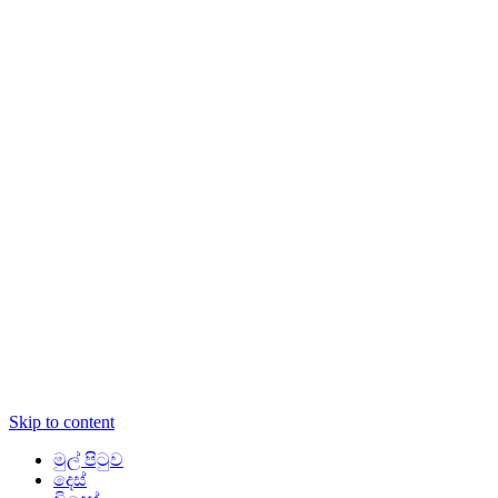
Skip to content
මුල් පිටුව
දෙස්