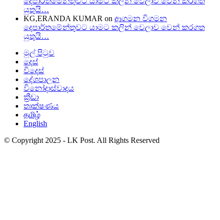
දෙපාර්තමේන්තුවට යාමට කලින් වෙලාව වෙන් කරගත
යුතුයි…
KG,ERANDA KUMAR
on
ආගමන විගමන
දෙපාර්තමේන්තුවට යාමට කලින් වෙලාව වෙන් කරගත
යුතුයි…
මුල් පිටුව
දෙස්
විදෙස්
දේශපාලන
විනෝදාස්වාදය
ක්‍රීඩා
තාක්ෂණය
தமிழ்
English
© Copyright 2025 - LK Post. All Rights Reserved