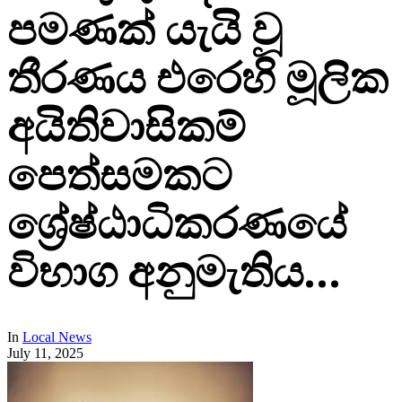
පමණක් යැයි වූ
තීරණය එරෙහි මූලික
අයිතිවාසිකම්
පෙත්සමකට
ශ්‍රේෂ්ඨාධිකරණයේ
විභාග අනුමැතිය…
In
Local News
July 11, 2025