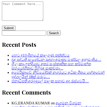
Search
for:
Recent Posts
හෙට (11) දිනයේ කාලගුණ තත්ත්වය
බදු පද්ධති සංශෝධන සඳහා අමාත්‍ය මණ්ඩල අනුමැතිය…
ශ්‍රී ලංකා–ඉන්දියාව අතර සංස්කෘතික සහ කර්මාන්ත
සහයෝගීතාව පිළිබඳ සාකච්ඡා…
අමෙරිකාවේ නිව්යෝර්ක් නගරයට අධික ශීතය හේතුවෙන්
පුද්ගලයින් 18ක් මරුට…
ජනාධිපති අරමුදලේ පාලක සභාව අද රැස්වෙයි…
Recent Comments
KG,ERANDA KUMAR
on
ආගමන විගමන