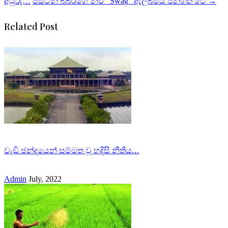
අයුරු…
ජස්ටින් බීබර්ගේ නව “Swag” ඇල්බමය ජනගත වේ
→
Related Post
වැඩි ඡන්දයෙන් සම්මත වූ හදිසි නීතිය…
Admin
July, 2022