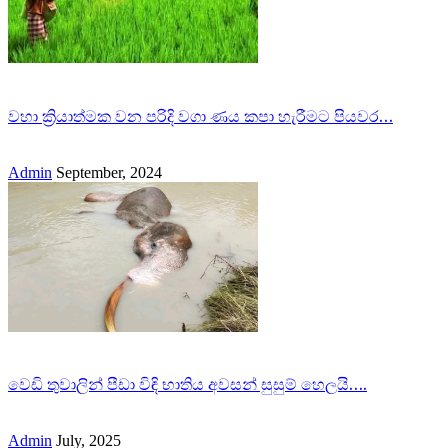
වහා ක්‍රියාත්මක වන පරිදි වගා ණය කපා හැරීමට පියවර…
Admin
September, 2024
වෙඩි තුවාලින් පීඩා විඳි භාතිය අවසන් සුසුම් හෙලයි….
Admin
July, 2025