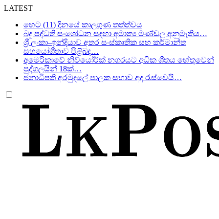
LATEST
හෙට (11) දිනයේ කාලගුණ තත්ත්වය
බදු පද්ධති සංශෝධන සඳහා අමාත්‍ය මණ්ඩල අනුමැතිය…
ශ්‍රී ලංකා–ඉන්දියාව අතර සංස්කෘතික සහ කර්මාන්ත
සහයෝගීතාව පිළිබඳ…
අමෙරිකාවේ නිව්යෝර්ක් නගරයට අධික ශීතය හේතුවෙන්
පුද්ගලයින් 18ක්…
ජනාධිපති අරමුදලේ පාලක සභාව අද රැස්වෙයි…