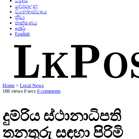
විදෙස්
දේශපාලන
විනෝදාස්වාදය
ක්‍රීඩා
තාක්ෂණය
தமிழ்
English
Home
>
Local News
186 views
0 secs
0 comments
දුම්රිය ස්ථානාධිපති
තනතුරු සඳහා පිරිමි