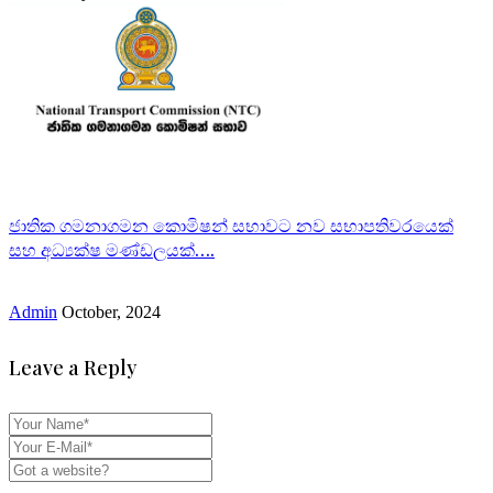
ජාතික ගමනාගමන කොමිෂන් සභාවට නව සභාපතිවරයෙක්
සහ අධ්‍යක්ෂ මණ්ඩලයක්….
Admin
October, 2024
Leave a Reply