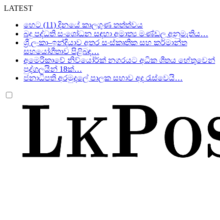
LATEST
හෙට (11) දිනයේ කාලගුණ තත්ත්වය
බදු පද්ධති සංශෝධන සඳහා අමාත්‍ය මණ්ඩල අනුමැතිය…
ශ්‍රී ලංකා–ඉන්දියාව අතර සංස්කෘතික සහ කර්මාන්ත
සහයෝගීතාව පිළිබඳ…
අමෙරිකාවේ නිව්යෝර්ක් නගරයට අධික ශීතය හේතුවෙන්
පුද්ගලයින් 18ක්…
ජනාධිපති අරමුදලේ පාලක සභාව අද රැස්වෙයි…