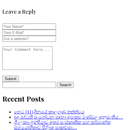
Leave a Reply
Search
for:
Recent Posts
හෙට (11) දිනයේ කාලගුණ තත්ත්වය
බදු පද්ධති සංශෝධන සඳහා අමාත්‍ය මණ්ඩල අනුමැතිය…
ශ්‍රී ලංකා–ඉන්දියාව අතර සංස්කෘතික සහ කර්මාන්ත
සහයෝගීතාව පිළිබඳ සාකච්ඡා…