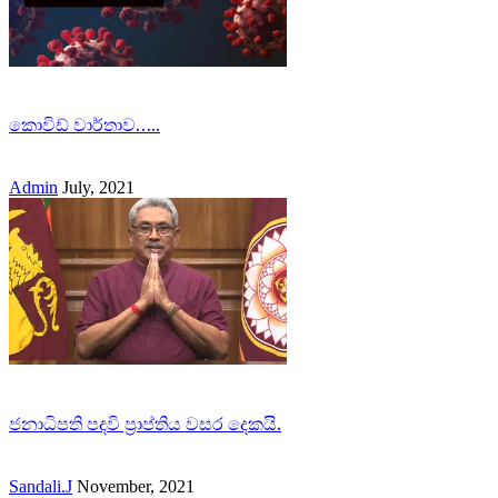
කොවිඩ් වාර්තාව…..
Admin
July, 2021
ජනාධිපති පදවි ප්‍රාප්තිය වසර දෙකයි.
Sandali.J
November, 2021