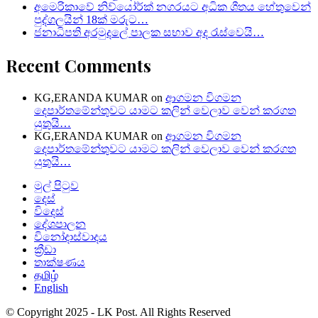
අමෙරිකාවේ නිව්යෝර්ක් නගරයට අධික ශීතය හේතුවෙන්
පුද්ගලයින් 18ක් මරුට…
ජනාධිපති අරමුදලේ පාලක සභාව අද රැස්වෙයි…
Recent Comments
KG,ERANDA KUMAR
on
ආගමන විගමන
දෙපාර්තමේන්තුවට යාමට කලින් වෙලාව වෙන් කරගත
යුතුයි…
KG,ERANDA KUMAR
on
ආගමන විගමන
දෙපාර්තමේන්තුවට යාමට කලින් වෙලාව වෙන් කරගත
යුතුයි…
මුල් පිටුව
දෙස්
විදෙස්
දේශපාලන
විනෝදාස්වාදය
ක්‍රීඩා
තාක්ෂණය
தமிழ்
English
© Copyright 2025 - LK Post. All Rights Reserved