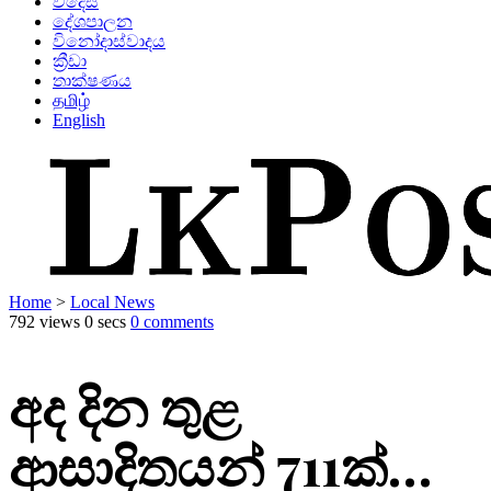
විදෙස්
දේශපාලන
විනෝදාස්වාදය
ක්‍රීඩා
තාක්ෂණය
தமிழ்
English
Home
>
Local News
792 views
0 secs
0 comments
අද දින තුළ
ආසාදිතයන් 711ක්…