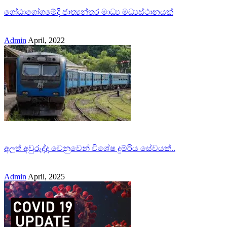
ගෝඨාගෝගමේදී ජාත්‍යන්තර මාධ්‍ය මධ්‍යස්ථානයක්
Admin
April, 2022
අලත් අවුරුද්ද වෙනුවෙන් විශේෂ දුම්රිය සේවයක්..
Admin
April, 2025