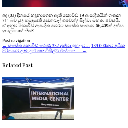
අද (03) දිනයේ හඳුනාගෙන ඇති කොවිඩ් 19 ආසාදිතයින් ගණන
711 බව යුද හමුදාපති ජෙනරාල් ශවේන්ද්‍ර සිල්වා මහතා පවසයි.
ඒ අනුව කොවිඩ් ආසාදිත මෙරට සමස්ත සංඛ්‍යාව 66,409ක් දක්වා
ඉහළගොස් තිබේ.
Post navigation
←
සමස්ත කොවිඩ් මරණ 332 දක්වා ඉහලට…
139 000කට අධික
පිරිසකට ලබා දුන් කොවිෂීල්ඩ් එන්නත …
→
Related Post