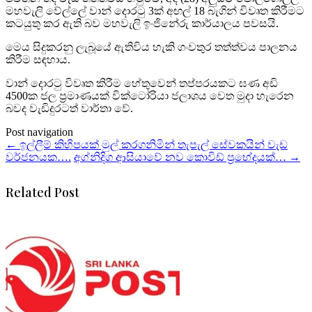
මහවැලි වේල්ලේ වාන් දොරටු 3ක් අඟල් 18 බැගින් විවෘත කිරීමට
කටයුතු කර ඇති බව මහවැලි ඉංජිනේරු කාර්යාලය පවසයි.
මෙය සිදුකරනු ලැබූයේ ඇතිවිය හැකි ගංවතුර තත්ත්වය පාලනය
කිරීම සඳහාය.
වාන් දොරටු විවෘත කිරීම හේතුවෙන් තප්පරයකට ඝණ අඩි
4500ක ජල ප්‍රමාණයක් වික්ටෝරියා ජලාශය වෙත මුදා හැරෙන
බවද වැඩිදුරටත් වාර්තා වේ.
Post navigation
←
ඉල්ලීම් කිහිපයක් මුල් කරගනිමින් තැපැල් සේවකයින් වැඩ
වර්ජනයක….
අග්නිදිග ආසියාවේ නව කොවිඩ් ප්‍රභේදයක්…
→
Related Post