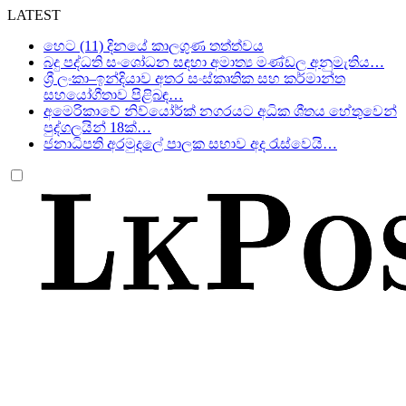
LATEST
හෙට (11) දිනයේ කාලගුණ තත්ත්වය
බදු පද්ධති සංශෝධන සඳහා අමාත්‍ය මණ්ඩල අනුමැතිය…
ශ්‍රී ලංකා–ඉන්දියාව අතර සංස්කෘතික සහ කර්මාන්ත
සහයෝගීතාව පිළිබඳ…
අමෙරිකාවේ නිව්යෝර්ක් නගරයට අධික ශීතය හේතුවෙන්
පුද්ගලයින් 18ක්…
ජනාධිපති අරමුදලේ පාලක සභාව අද රැස්වෙයි…