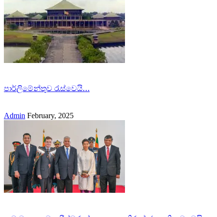
පාර්ලිමේන්තුව රැස්වෙයි…
Admin
February, 2025