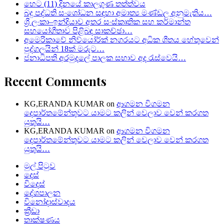
හෙට (11) දිනයේ කාලගුණ තත්ත්වය
බදු පද්ධති සංශෝධන සඳහා අමාත්‍ය මණ්ඩල අනුමැතිය…
ශ්‍රී ලංකා–ඉන්දියාව අතර සංස්කෘතික සහ කර්මාන්ත
සහයෝගීතාව පිළිබඳ සාකච්ඡා…
අමෙරිකාවේ නිව්යෝර්ක් නගරයට අධික ශීතය හේතුවෙන්
පුද්ගලයින් 18ක් මරුට…
ජනාධිපති අරමුදලේ පාලක සභාව අද රැස්වෙයි…
Recent Comments
KG,ERANDA KUMAR
on
ආගමන විගමන
දෙපාර්තමේන්තුවට යාමට කලින් වෙලාව වෙන් කරගත
යුතුයි…
KG,ERANDA KUMAR
on
ආගමන විගමන
දෙපාර්තමේන්තුවට යාමට කලින් වෙලාව වෙන් කරගත
යුතුයි…
මුල් පිටුව
දෙස්
විදෙස්
දේශපාලන
විනෝදාස්වාදය
ක්‍රීඩා
තාක්ෂණය