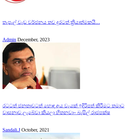
තැපැල් වැඩ වර්ජනය තව දුරටත් ක්‍රියාත්මකයි…
Admin
December, 2023
රටටත් ජනතාවටත් හොඳ අය වැයක් ඉදිරිපත් කිරීමට තමාට
වාසනාව ලැබේවා කියලා හිතනවා- බැසිල් රාජපක්ෂ
Sandali.J
October, 2021