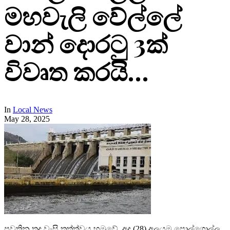
මහවැලි වේල්ලේ
වාන් දොරටු 3ක්
විවෘත කරයි…
In
Local News
May 28, 2025
පවතින තද වැසි තත්ත්වය හමුවේ, අද (28) අලුයම පොල්ගොල්ල