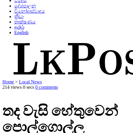
විදෙස්
දේශපාලන
විනෝදාස්වාදය
ක්‍රීඩා
තාක්ෂණය
தமிழ்
English
Home
>
Local News
214 views
0 secs
0 comments
තද වැසි හේතුවෙන්
පොල්ගොල්ල