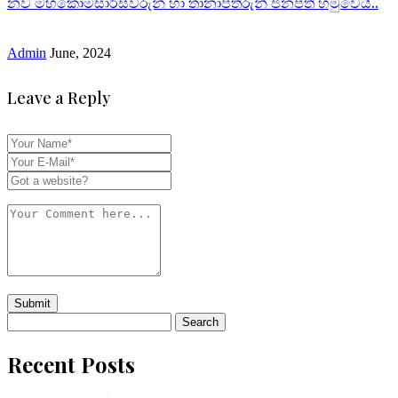
නව මහකොමසාරිස්වරුන් හා තානාපතිරුන් ජනපති හමුවෙයි..
Admin
June, 2024
Leave a Reply
Search
for:
Recent Posts