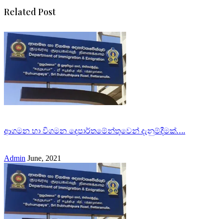
Related Post
ආගමන හා විගමන දෙපාර්තමේන්තුවෙන් දැනුම්දීමක්….
Admin
June, 2021