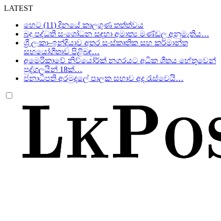
LATEST
හෙට (11) දිනයේ කාලගුණ තත්ත්වය
බදු පද්ධති සංශෝධන සඳහා අමාත්‍ය මණ්ඩල අනුමැතිය…
ශ්‍රී ලංකා–ඉන්දියාව අතර සංස්කෘතික සහ කර්මාන්ත
සහයෝගීතාව පිළිබඳ…
අමෙරිකාවේ නිව්යෝර්ක් නගරයට අධික ශීතය හේතුවෙන්
පුද්ගලයින් 18ක්…
ජනාධිපති අරමුදලේ පාලක සභාව අද රැස්වෙයි…