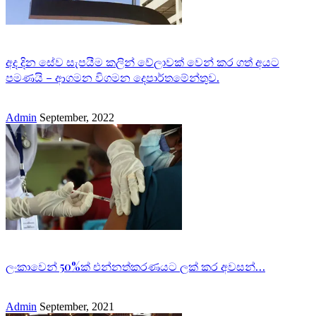
අද දින සේව සැපයීම කලින් වේලාවක් වෙන් කර ගත් අයට
පමණයි – ආගමන විගමන දෙපාර්තමේන්තුව.
Admin
September, 2022
ලංකාවෙන් 50%ක් එන්නත්කරණයට ලක් කර අවසන්…
Admin
September, 2021