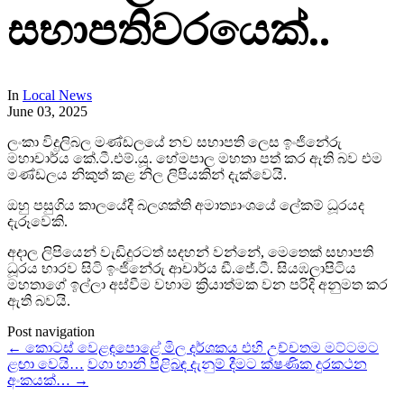
සභාපතිවරයෙක්..
In
Local News
June 03, 2025
ලංකා විදුලිබල මණ්ඩලයේ නව සභාපති ලෙස ඉංජිනේරු
මහාචාර්ය කේ.ටී.එම්.යූ. හේමපාල මහතා පත් කර ඇති බව එම
මණ්ඩලය නිකුත් කළ නිල ලිපියකින් දැක්වෙයි.
ඔහු පසුගිය කාලයේදී බලශක්ති අමාත්‍යාංශයේ ලේකම් ධූරයද
දැරූවෙකි.
අදාල ලිපියෙන් වැඩිදුරටත් සදහන් වන්නේ, මෙතෙක් සභාපති
ධූරය භාරව සිටි ඉංජිනේරු ආචාර්ය ඩී.ජේ.ටී. සියඹලාපිටිය
මහතාගේ ඉල්ලා අස්වීම වහාම ක්‍රියාත්මක වන පරිදි අනුමත කර
ඇති බවයි.
Post navigation
←
කොටස් වෙළඳපොළේ මිල දර්ශකය එහි උච්චතම මට්ටමට
ළඟා වෙයි…
වගා හානි පිළිබඳ දැනුම් දීමට ක්ෂණික දුරකථන
අංකයක්…
→