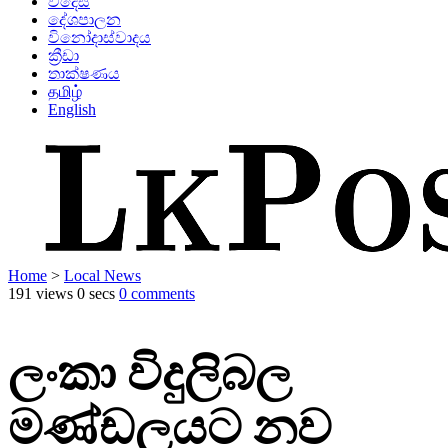
විදෙස්
දේශපාලන
විනෝදාස්වාදය
ක්‍රීඩා
තාක්ෂණය
தமிழ்
English
Home
>
Local News
191 views
0 secs
0 comments
ලංකා විදුලිබල
මණ්ඩලයට නව