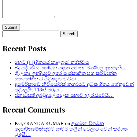
Search
for:
Recent Posts
හෙට (11) දිනයේ කාලගුණ තත්ත්වය
බදු පද්ධති සංශෝධන සඳහා අමාත්‍ය මණ්ඩල අනුමැතිය…
ශ්‍රී ලංකා–ඉන්දියාව අතර සංස්කෘතික සහ කර්මාන්ත
සහයෝගීතාව පිළිබඳ සාකච්ඡා…
අමෙරිකාවේ නිව්යෝර්ක් නගරයට අධික ශීතය හේතුවෙන්
පුද්ගලයින් 18ක් මරුට…
ජනාධිපති අරමුදලේ පාලක සභාව අද රැස්වෙයි…
Recent Comments
KG,ERANDA KUMAR
on
ආගමන විගමන
දෙපාර්තමේන්තුවට යාමට කලින් වෙලාව වෙන් කරගත
යුතුයි…