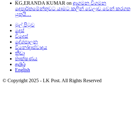
KG,ERANDA KUMAR
on
ආගමන විගමන
දෙපාර්තමේන්තුවට යාමට කලින් වෙලාව වෙන් කරගත
යුතුයි…
මුල් පිටුව
දෙස්
විදෙස්
දේශපාලන
විනෝදාස්වාදය
ක්‍රීඩා
තාක්ෂණය
தமிழ்
English
© Copyright 2025 - LK Post. All Rights Reserved