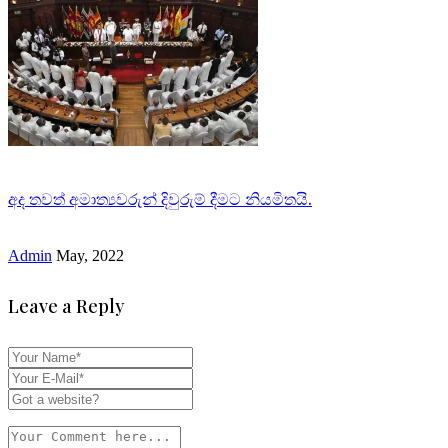
අද තවත් අමාත්‍යවරුන් දිවුරුම් දීමට නියමිතයි.
Admin
May, 2022
Leave a Reply