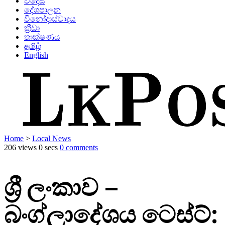
විදෙස්
දේශපාලන
විනෝදාස්වාදය
ක්‍රීඩා
තාක්ෂණය
தமிழ்
English
Home
>
Local News
206 views
0 secs
0 comments
ශ්‍රී ලංකාව –
බංග්ලාදේශය ටෙස්ට්: