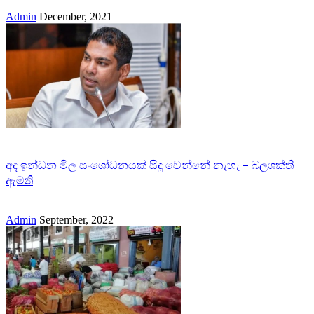
Admin
December, 2021
අද ඉන්ධන මිල සංශෝධනයක් සිදු වෙන්නේ නැහැ – බලශක්ති
ඇමති
Admin
September, 2022