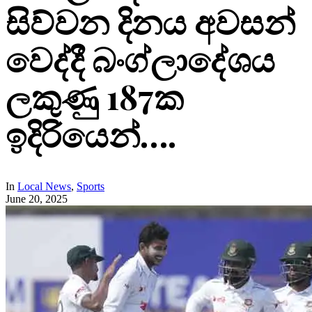
සිව්වන දිනය අවසන්
වෙද්දී බංග්ලාදේශය
ලකුණු 187ක
ඉදිරියෙන්….
In
Local News
,
Sports
June 20, 2025