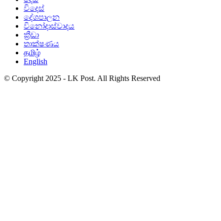
විදෙස්
දේශපාලන
විනෝදාස්වාදය
ක්‍රීඩා
තාක්ෂණය
தமிழ்
English
© Copyright 2025 - LK Post. All Rights Reserved