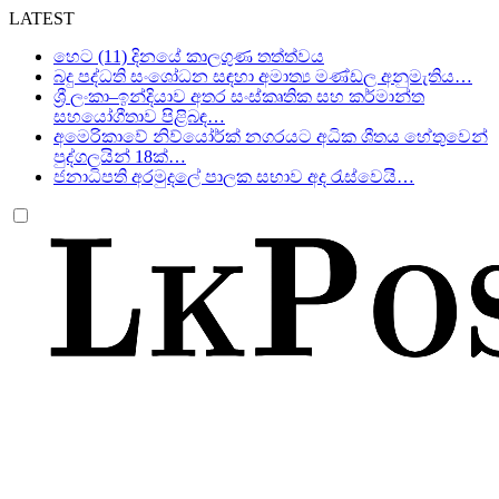
LATEST
හෙට (11) දිනයේ කාලගුණ තත්ත්වය
බදු පද්ධති සංශෝධන සඳහා අමාත්‍ය මණ්ඩල අනුමැතිය…
ශ්‍රී ලංකා–ඉන්දියාව අතර සංස්කෘතික සහ කර්මාන්ත
සහයෝගීතාව පිළිබඳ…
අමෙරිකාවේ නිව්යෝර්ක් නගරයට අධික ශීතය හේතුවෙන්
පුද්ගලයින් 18ක්…
ජනාධිපති අරමුදලේ පාලක සභාව අද රැස්වෙයි…