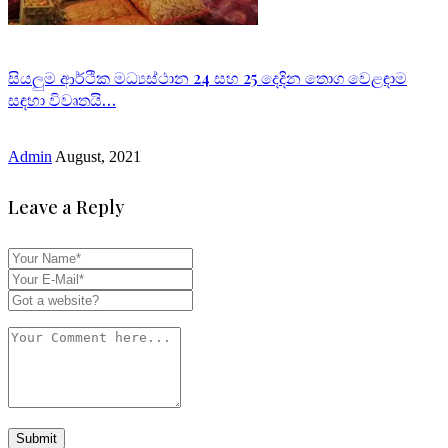
සියලුම ආර්ථික මධ්‍යස්ථාන 24 සහ 25 දෙදින තොග වෙළඳාම
සඳහා විවෘතයි…
Admin
August, 2021
Leave a Reply