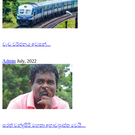
වැඩ වර්ජනය අවසන්…
Admin
July, 2022
සරත් චන්ද්‍රසිරි මහතා අභාවප්‍රාප්ත වෙයි…