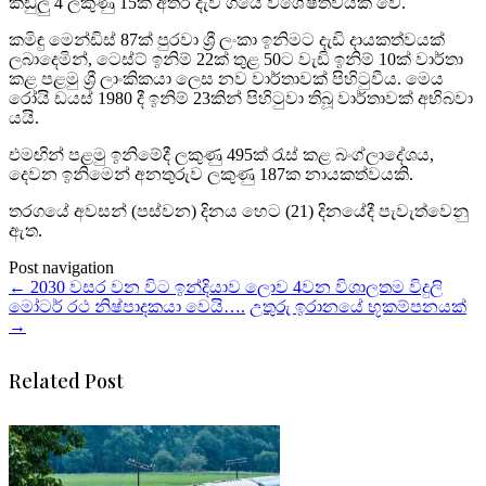
කඩුලු 4 ලකුණු 15ක් අතර දැවී ගියේ විශේෂත්වයක් වේ.
කමිඳු මෙන්ඩිස් 87ක් පුරවා ශ්‍රී ලංකා ඉනිමට දැඩි දායකත්වයක්
ලබාදෙමින්, ටෙස්ට් ඉනිම් 22ක් තුළ 50ට වැඩි ඉනිම් 10ක් වාර්තා
කළ පළමු ශ්‍රී ලාංකිකයා ලෙස නව වාර්තාවක් පිහිටුවීය. මෙය
රෝයි ඩයස් 1980 දී ඉනිම් 23කින් පිහිටුවා තිබූ වාර්තාවක් අභිබවා
යයි.
එමඟින් පළමු ඉනිමේදී ලකුණු 495ක් රැස් කළ බංග්ලාදේශය,
දෙවන ඉනිමෙන් අනතුරුව ලකුණු 187ක නායකත්වයකි.
තරගයේ අවසන් (පස්වන) දිනය හෙට (21) දිනයේදී පැවැත්වෙනු
ඇත.
Post navigation
←
2030 වසර වන විට ඉන්දියාව ලොව 4වන විශාලතම විදුලි
මෝටර් රථ නිෂ්පාදකයා වෙයි….
උතුරු ඉරානයේ භූකම්පනයක්
→
Related Post