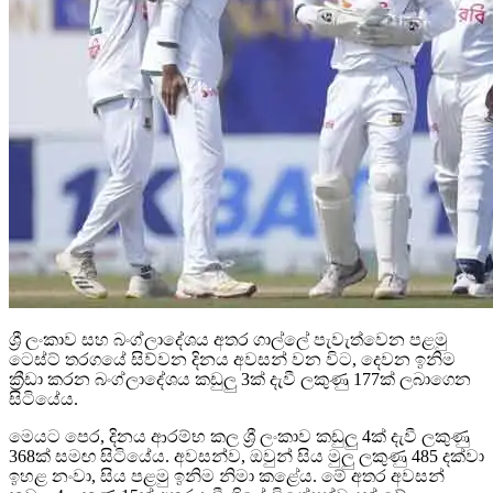
ශ්‍රී ලංකාව සහ බංග්ලාදේශය අතර ගාල්ලේ පැවැත්වෙන පළමු
ටෙස්ට් තරගයේ සිව්වන දිනය අවසන් වන විට, දෙවන ඉනිම
ක්‍රීඩා කරන බංග්ලාදේශය කඩුලු 3ක් දැවී ලකුණු 177ක් ලබාගෙන
සිටියේය.
මෙයට පෙර, දිනය ආරම්භ කල ශ්‍රී ලංකාව කඩුලු 4ක් දැවී ලකුණු
368ක් සමඟ සිටියේය. අවසන්ව, ඔවුන් සිය මුලු ලකුණු 485 දක්වා
ඉහළ නංවා, සිය පළමු ඉනිම නිමා කළේය. මේ අතර අවසන්