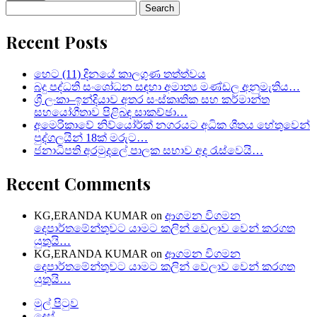
Search
for:
Recent Posts
හෙට (11) දිනයේ කාලගුණ තත්ත්වය
බදු පද්ධති සංශෝධන සඳහා අමාත්‍ය මණ්ඩල අනුමැතිය…
ශ්‍රී ලංකා–ඉන්දියාව අතර සංස්කෘතික සහ කර්මාන්ත
සහයෝගීතාව පිළිබඳ සාකච්ඡා…
අමෙරිකාවේ නිව්යෝර්ක් නගරයට අධික ශීතය හේතුවෙන්
පුද්ගලයින් 18ක් මරුට…
ජනාධිපති අරමුදලේ පාලක සභාව අද රැස්වෙයි…
Recent Comments
KG,ERANDA KUMAR
on
ආගමන විගමන
දෙපාර්තමේන්තුවට යාමට කලින් වෙලාව වෙන් කරගත
යුතුයි…
KG,ERANDA KUMAR
on
ආගමන විගමන
දෙපාර්තමේන්තුවට යාමට කලින් වෙලාව වෙන් කරගත
යුතුයි…
මුල් පිටුව
දෙස්