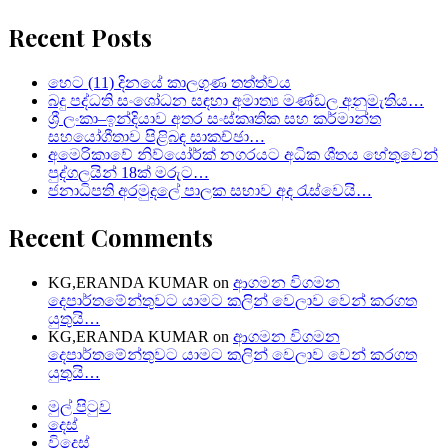
for:
Recent Posts
හෙට (11) දිනයේ කාලගුණ තත්ත්වය
බදු පද්ධති සංශෝධන සඳහා අමාත්‍ය මණ්ඩල අනුමැතිය…
ශ්‍රී ලංකා–ඉන්දියාව අතර සංස්කෘතික සහ කර්මාන්ත
සහයෝගීතාව පිළිබඳ සාකච්ඡා…
අමෙරිකාවේ නිව්යෝර්ක් නගරයට අධික ශීතය හේතුවෙන්
පුද්ගලයින් 18ක් මරුට…
ජනාධිපති අරමුදලේ පාලක සභාව අද රැස්වෙයි…
Recent Comments
KG,ERANDA KUMAR
on
ආගමන විගමන
දෙපාර්තමේන්තුවට යාමට කලින් වෙලාව වෙන් කරගත
යුතුයි…
KG,ERANDA KUMAR
on
ආගමන විගමන
දෙපාර්තමේන්තුවට යාමට කලින් වෙලාව වෙන් කරගත
යුතුයි…
මුල් පිටුව
දෙස්
විදෙස්