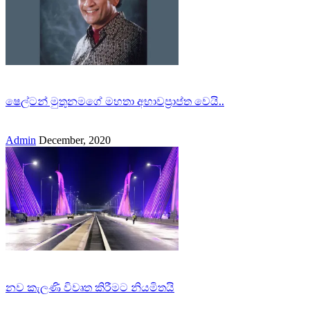
ෂෙල්ටන් මුතුනමගේ මහතා අභාවප්‍රාප්ත වෙයි..
Admin
December, 2020
නව කැලණි විවෘත කිරීමට නියමිතයි