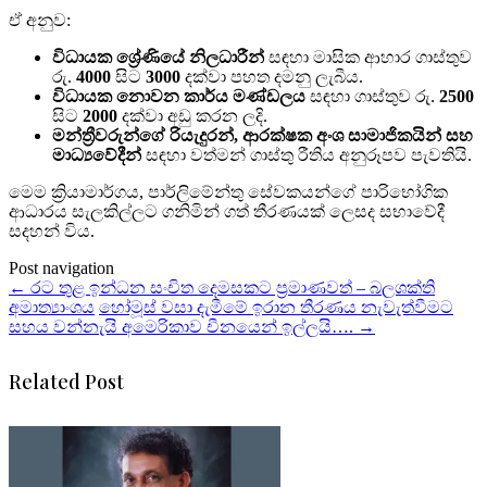
ඒ අනුව:
විධායක ශ්‍රේණියේ නිලධාරීන්
සඳහා මාසික ආහාර ගාස්තුව
රු.
4000
සිට
3000
දක්වා පහත දමනු ලැබීය.
විධායක නොවන කාර්ය මණ්ඩලය
සඳහා ගාස්තුව රු.
2500
සිට
2000
දක්වා අඩු කරන ලදි.
මන්ත්‍රීවරුන්ගේ රියැදුරන්, ආරක්ෂක අංශ සාමාජිකයින් සහ
මාධ්‍යවේදීන්
සඳහා වත්මන් ගාස්තු රීතිය අනුරූපව පැවතියි.
මෙම ක්‍රියාමාර්ගය, පාර්ලිමේන්තු සේවකයන්ගේ පාරිභෝගික
ආධාරය සැලකිල්ලට ගනිමින් ගත් තීරණයක් ලෙසද සභාවේදී
සදහන් විය.
Post navigation
←
රට තුළ ඉන්ධන සංචිත දෙමසකට ප්‍රමාණවත් – බලශක්ති
අමාත්‍යාංශය
හෝමූස් වසා දැමීමේ ඉරාන තීරණය නැවැත්වීමට
සහය වන්නැයි අමෙරිකාව චීනයෙන් ඉල්ලයි….
→
Related Post