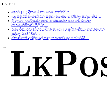
LATEST
හෙට (11) දිනයේ කාලගුණ තත්ත්වය
බදු පද්ධති සංශෝධන සඳහා අමාත්‍ය මණ්ඩල අනුමැතිය…
ශ්‍රී ලංකා–ඉන්දියාව අතර සංස්කෘතික සහ කර්මාන්ත
සහයෝගීතාව පිළිබඳ…
අමෙරිකාවේ නිව්යෝර්ක් නගරයට අධික ශීතය හේතුවෙන්
පුද්ගලයින් 18ක්…
ජනාධිපති අරමුදලේ පාලක සභාව අද රැස්වෙයි…