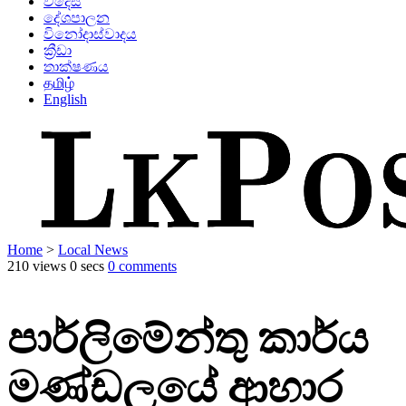
විදෙස්
දේශපාලන
විනෝදාස්වාදය
ක්‍රීඩා
තාක්ෂණය
தமிழ்
English
Home
>
Local News
210 views
0 secs
0 comments
පාර්ලිමේන්තු කාර්ය
මණ්ඩලයේ ආහාර