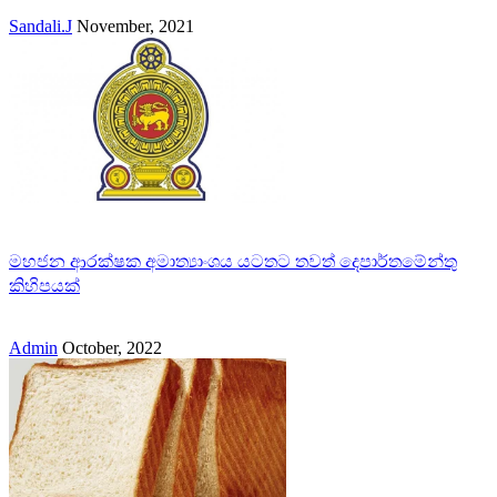
Sandali.J
November, 2021
මහජන ආරක්ෂක අමාත්‍යාංශය යටතට තවත් දෙපාර්තමේන්තු
කිහිපයක්
Admin
October, 2022