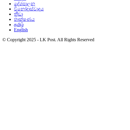
දේශපාලන
විනෝදාස්වාදය
ක්‍රීඩා
තාක්ෂණය
தமிழ்
English
© Copyright 2025 - LK Post. All Rights Reserved