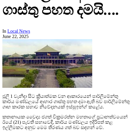
ගාස්තු පහත දමයි….
In
Local News
June 22, 2025
ජූලි 1 වැනිදා සිට ක්‍රියාත්මක වන ආකාරයෙන් පාර්ලිමේන්තු
කාර්ය මණ්ඩලයේ ආහාර ගාස්තු පහත දමා ඇති බව පාර්ලිමේන්තු
ගෘහ කාරක සභාව නිවේදනයක් ඉස්සුඉන්ග් කළේය.
කතානායක වෛද්‍ය ජගත් වික්‍රමරත්න මහතාගේ ප්‍රධානත්වයෙන්
ඊයේ (21) පැවති සභාවෙදී, කාර්ය මණ්ඩලය ඉදිරිපත් කළ
ඉල්ලීමකට අනුව මෙම තීරණය ගත් බව සඳහන් වේ.