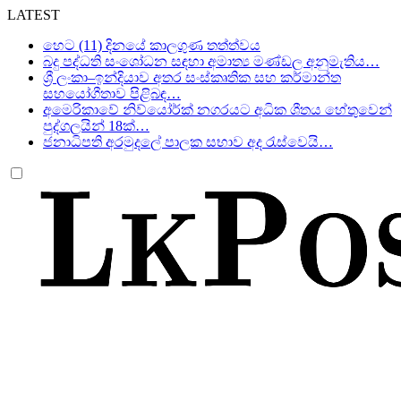
LATEST
හෙට (11) දිනයේ කාලගුණ තත්ත්වය
බදු පද්ධති සංශෝධන සඳහා අමාත්‍ය මණ්ඩල අනුමැතිය…
ශ්‍රී ලංකා–ඉන්දියාව අතර සංස්කෘතික සහ කර්මාන්ත
සහයෝගීතාව පිළිබඳ…
අමෙරිකාවේ නිව්යෝර්ක් නගරයට අධික ශීතය හේතුවෙන්
පුද්ගලයින් 18ක්…
ජනාධිපති අරමුදලේ පාලක සභාව අද රැස්වෙයි…