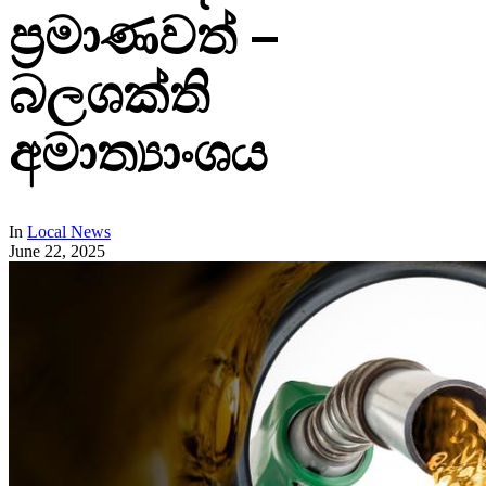
ප්‍රමාණවත් –
බලශක්ති
අමාත්‍යාංශය
In
Local News
June 22, 2025