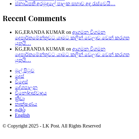
ජනාධිපති අරමුදලේ පාලක සභාව අද රැස්වෙයි…
Recent Comments
KG,ERANDA KUMAR
on
ආගමන විගමන
දෙපාර්තමේන්තුවට යාමට කලින් වෙලාව වෙන් කරගත
යුතුයි…
KG,ERANDA KUMAR
on
ආගමන විගමන
දෙපාර්තමේන්තුවට යාමට කලින් වෙලාව වෙන් කරගත
යුතුයි…
මුල් පිටුව
දෙස්
විදෙස්
දේශපාලන
විනෝදාස්වාදය
ක්‍රීඩා
තාක්ෂණය
தமிழ்
English
© Copyright 2025 - LK Post. All Rights Reserved