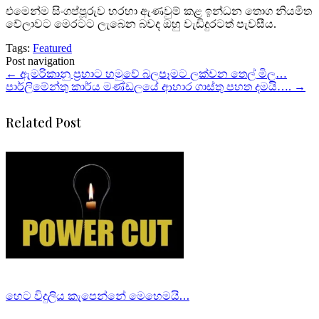
එමෙන්ම සිංගප්පූරුව හරහා ඇණවුම් කළ ඉන්ධන තොග නියමිත
වේලාවට මෙරටට ලැබෙන බවද ඔහු වැඩිදුරටත් පැවසීය.
Tags:
Featured
Post navigation
←
ඇමරිකානු ප්‍රහාට හමුවේ බලපෑමට ලක්වන තෙල් මිල…
පාර්ලිමේන්තු කාර්ය මණ්ඩලයේ ආහාර ගාස්තු පහත දමයි….
→
Related Post
හෙට විදුලිය කැපෙන්නේ මෙහෙමයි…