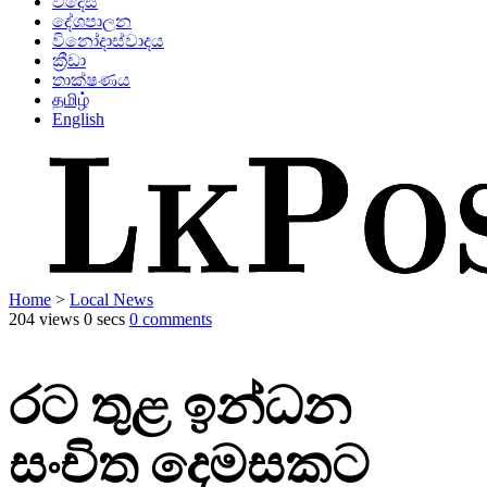
විදෙස්
දේශපාලන
විනෝදාස්වාදය
ක්‍රීඩා
තාක්ෂණය
தமிழ்
English
Home
>
Local News
204 views
0 secs
0 comments
රට තුළ ඉන්ධන
සංචිත දෙමසකට