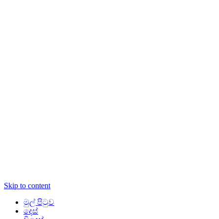
Skip to content
මුල් පිටුව
දෙස්