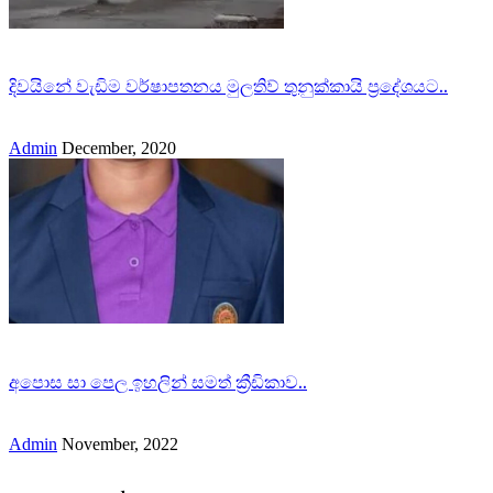
දිවයිනේ වැඩිම වර්ෂාපතනය මුලතිව් තුනුක්කායි ප්‍රදේශයට..
Admin
December, 2020
අපොස සා පෙල ඉහලින් සමත් ක්‍රීඩිකාව..
Admin
November, 2022