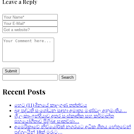
Leave a Reply
Search
for:
Recent Posts
හෙට (11) දිනයේ කාලගුණ තත්ත්වය
බදු පද්ධති සංශෝධන සඳහා අමාත්‍ය මණ්ඩල අනුමැතිය…
ශ්‍රී ලංකා–ඉන්දියාව අතර සංස්කෘතික සහ කර්මාන්ත
සහයෝගීතාව පිළිබඳ සාකච්ඡා…
අමෙරිකාවේ නිව්යෝර්ක් නගරයට අධික ශීතය හේතුවෙන්
පුද්ගලයින් 18ක් මරුට…