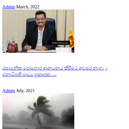
Admin
March, 2022
රසායනික පොහොර ආනයනය කිරීමට අවසර නැහැ –
ජනාධිපති මාධ්‍ය ප්‍රකාශක…..
Admin
July, 2021