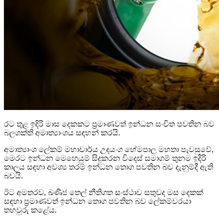
රට තුළ ඉදිරි මාස දෙකකට ප්‍රමාණවත් ඉන්ධන සංචිත පවතින බව
බලශක්ති අමාත්‍යාංශය සඳහන් කරයි.
අමාත්‍යාංශ ලේකම් මහාචාර්ය උදයංග හේමපාල මහතා පැවසුවේ,
මෙරට ඉන්ධන මෙහෙයුම් සිදුකරන විදෙස් සමාගම් තුනම ඉදිරි
කාලය සඳහා අවශ්‍ය තරම් ඉන්ධන තොග පවතින බව දැනුම්දී ඇති
බවයි.
ඊට අමතරව, ඛණිජ තෙල් නීතිගත සංස්ථාව සතුවද මස දෙකක්
සඳහා ප්‍රමාණවත් ඉන්ධන තොග පවතින බව ලේකම්වරයා
තහවුරු කළේය.