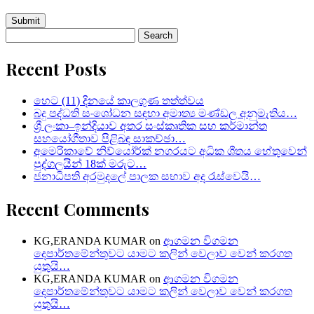
Search
for:
Recent Posts
හෙට (11) දිනයේ කාලගුණ තත්ත්වය
බදු පද්ධති සංශෝධන සඳහා අමාත්‍ය මණ්ඩල අනුමැතිය…
ශ්‍රී ලංකා–ඉන්දියාව අතර සංස්කෘතික සහ කර්මාන්ත
සහයෝගීතාව පිළිබඳ සාකච්ඡා…
අමෙරිකාවේ නිව්යෝර්ක් නගරයට අධික ශීතය හේතුවෙන්
පුද්ගලයින් 18ක් මරුට…
ජනාධිපති අරමුදලේ පාලක සභාව අද රැස්වෙයි…
Recent Comments
KG,ERANDA KUMAR
on
ආගමන විගමන
දෙපාර්තමේන්තුවට යාමට කලින් වෙලාව වෙන් කරගත
යුතුයි…
KG,ERANDA KUMAR
on
ආගමන විගමන
දෙපාර්තමේන්තුවට යාමට කලින් වෙලාව වෙන් කරගත
යුතුයි…