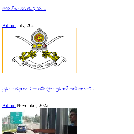
කොවිඩ් මරණ 31ක්….
Admin
July, 2021
යුධ හමුදා නව මාණ්ඩලික ප්‍රධානී පත් කෙරේ..
Admin
November, 2022