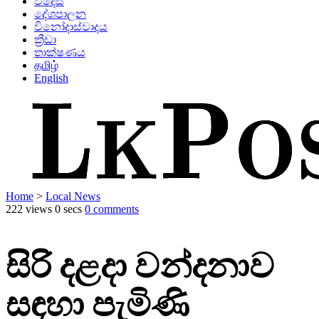
විදෙස්
දේශපාලන
විනෝදාස්වාදය
ක්‍රීඩා
තාක්ෂණය
தமிழ்
English
Home
>
Local News
222 views
0 secs
0 comments
සිරි දළදා වන්දනාව
සඳහා පැමිණි