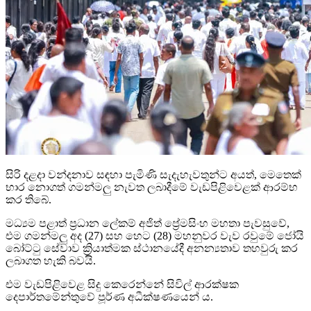
සිරි දළදා වන්දනාව සඳහා පැමිණි සැදැහැවතුන්ට අයත්, මෙතෙක්
භාර නොගත් ගමන්මලු නැවත ලබාදීමේ වැඩපිළිවෙළක් ආරම්භ
කර තිබේ.
මධ්‍යම පළාත් ප්‍රධාන ලේකම් අජිත් ප්‍රේමසිංහ මහතා පැවසුවේ,
එම ගමන්මලු අද (27) සහ හෙට (28) මහනුවර වැව රවුමේ ජෝයි
බෝට්ටු සේවාව ක්‍රියාත්මක ස්ථානයේදී අනන්‍යතාව තහවුරු කර
ලබාගත හැකි බවයි.
එම වැඩපිළිවෙළ සිදු කෙරෙන්නේ සිවිල් ආරක්ෂක
දෙපාර්තමේන්තුවේ පූර්ණ අධීක්ෂණයෙන් ය.