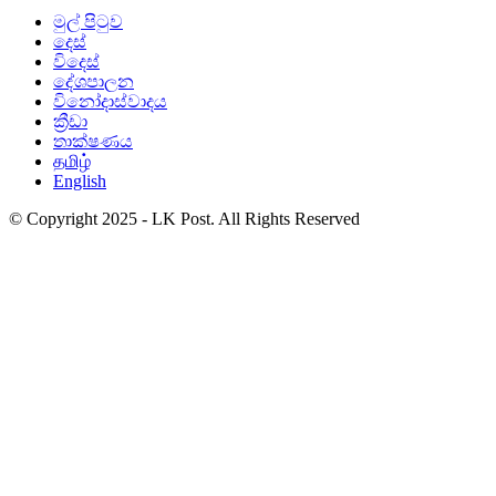
මුල් පිටුව
දෙස්
විදෙස්
දේශපාලන
විනෝදාස්වාදය
ක්‍රීඩා
තාක්ෂණය
தமிழ்
English
© Copyright 2025 - LK Post. All Rights Reserved