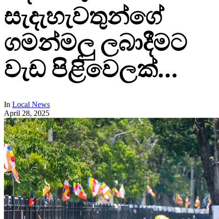
සැදැහැවතුන්ගේ
ගමන්මලු ලබාදීමට
වැඩ පිළිවෙලක්…
In
Local News
April 28, 2025