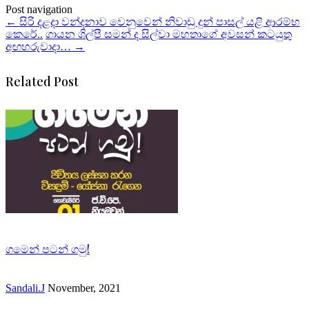
Post navigation
←
සිරි දළදා වන්දනාව වෙනුවෙන් නිවාඩු දුන් පාසල් යළි ආරම්භ
කෙරේ..
ගායන ශිල්පී සමන් ද සිල්වා මහතාගේ අවසන් කටයුතු
අඟහරුවාදා…
→
Related Post
ගමෙන් පටන් ගමු!
Sandali.J
November, 2021