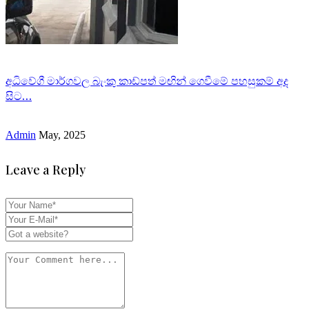
අධිවේගී මාර්ගවල බැංකු කාඩ්පත් මඟින් ගෙවීමේ පහසුකම් අද
සිට…
Admin
May, 2025
Leave a Reply