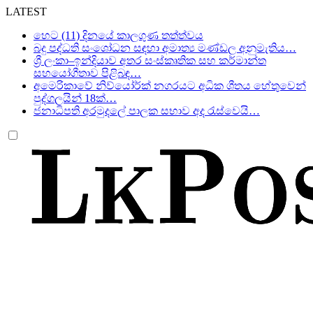
LATEST
හෙට (11) දිනයේ කාලගුණ තත්ත්වය
බදු පද්ධති සංශෝධන සඳහා අමාත්‍ය මණ්ඩල අනුමැතිය…
ශ්‍රී ලංකා–ඉන්දියාව අතර සංස්කෘතික සහ කර්මාන්ත
සහයෝගීතාව පිළිබඳ…
අමෙරිකාවේ නිව්යෝර්ක් නගරයට අධික ශීතය හේතුවෙන්
පුද්ගලයින් 18ක්…
ජනාධිපති අරමුදලේ පාලක සභාව අද රැස්වෙයි…