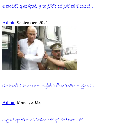
කොවිඩ් ආසාදිතව 5 හැවිරිදි දරුවෙක් මියයයි…
Admin
September, 2021
රන්ජන් රාමනායක ශ්‍රේෂ්ඨාධිකරණය හමුවට…
Admin
March, 2022
පළාත් අතර සංචරණය තවදුරටත් තහනම්….