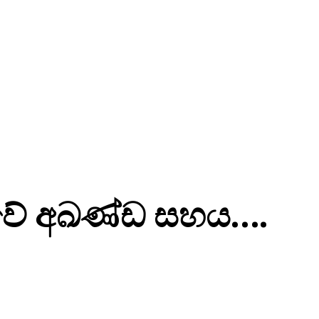
ියාවේ අඛණ්ඩ සහය….