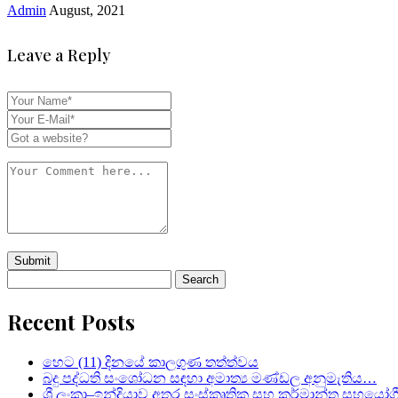
Admin
August, 2021
Leave a Reply
Search
for:
Recent Posts
හෙට (11) දිනයේ කාලගුණ තත්ත්වය
බදු පද්ධති සංශෝධන සඳහා අමාත්‍ය මණ්ඩල අනුමැතිය…
ශ්‍රී ලංකා–ඉන්දියාව අතර සංස්කෘතික සහ කර්මාන්ත සහයෝග