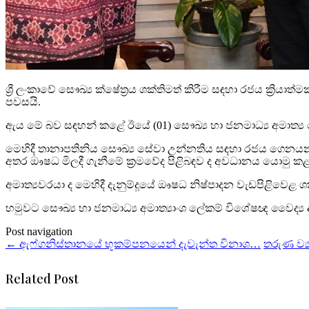
ශ්‍රී ලංකාවේ සෞඛ්‍ය ක්ෂේත්‍රය ශක්තිමත් කිරීම සඳහා රජය ක්‍ර
පවසයි.
ඇය මේ බව සඳහන් කළේ ඊයේ (01) සෞඛ්‍ය හා ජනමාධ්‍ය අමාත්‍ය 
මෙහිදී තානාපතිනිය සෞඛ්‍ය සේවා උන්නතිය සඳහා රජය ගෙනයන
අතර ඖෂධ මිලදී ගැනීමේ ක්‍රමවේද පිළිබඳව ද අවධානය යොමු කළ
අමාත්‍යවරයා ද මෙහිදී දැනුම්දූයේ ඖෂධ නිෂ්පාදන වැඩපිළිවෙළ ශක්ත
හමුවට සෞඛ්‍ය හා ජනමාධ්‍ය අමාත්‍යාංශ ලේකම් විශේෂඥ වෛද්‍ය 
Post navigation
←
ඇෆ්ගනිස්තානයේ භූකම්පනයෙන් දැවැන්ත විනාශ…
තරුණ ව්
Related Post