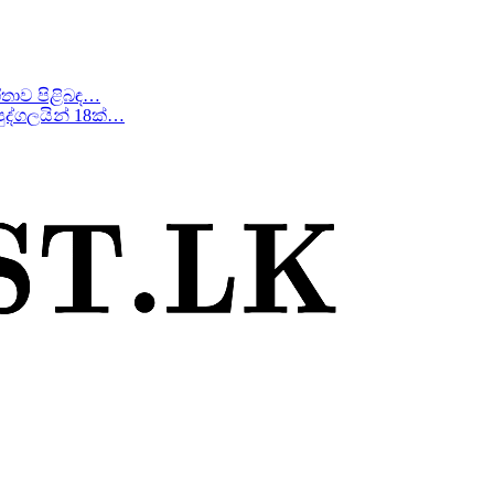
ීතාව පිළිබඳ…
ද්ගලයින් 18ක්…