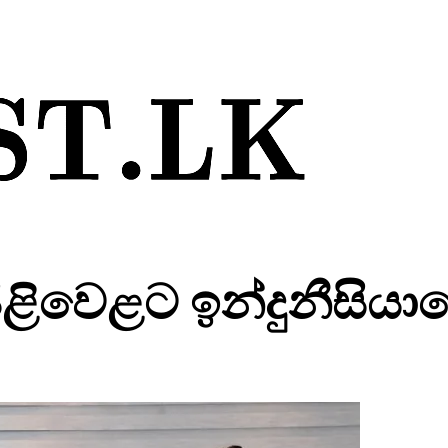
ැඩපිළිවෙළට ඉන්දුනීස