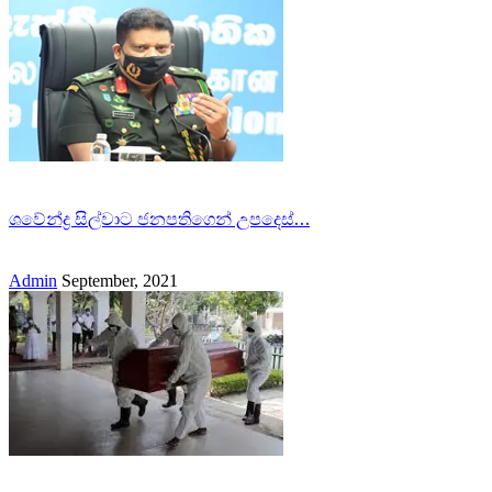
ශවේන්ද්‍ර සිල්වාට ජනපතිගෙන් උපදෙස්…
Admin
September, 2021