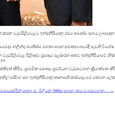
ියාත්මක කරන වැඩපිළිවෙළට ඉන්දුනීසියානු රජය අඛණ්ඩ සහය ලබාදෙන 
වෛද්‍ය නලින්ද ජයතිස්ස මහතා සමඟ අමාත්‍යාංශයේදී පැවති විශේෂ
 වැඩපිළිවෙළ පිළිබඳව ප්‍රසාදය පළකරන අතර, ඉන්දුනීසියාව
ාය.
ිමත් කිරීම, ප්‍රාථමික සෞඛ්‍ය ප්‍රවර්ධන වැඩසටහන ක්‍රියාත්මක කිර
අනිල් ජාසිංහ සහ ඉන්දුනීසියානු තානාපති කාර්යාලයේ තෙවන ලේකම
‍යවසායකයින් සඳහා රු. මිලියන 500ක සහන ණය වැඩසටහන…
→