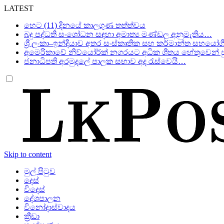
LATEST
හෙට (11) දිනයේ කාලගුණ තත්ත්වය
බදු පද්ධති සංශෝධන සඳහා අමාත්‍ය මණ්ඩල අනුමැතිය…
ශ්‍රී ලංකා–ඉන්දියාව අතර සංස්කෘතික සහ කර්මාන්ත සහයෝග
අමෙරිකාවේ නිව්යෝර්ක් නගරයට අධික ශීතය හේතුවෙන් පු
ජනාධිපති අරමුදලේ පාලක සභාව අද රැස්වෙයි…
Skip to content
මුල් පිටුව
දෙස්
විදෙස්
දේශපාලන
විනෝදාස්වාදය
ක්‍රීඩා