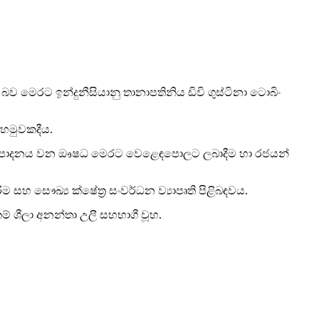
බව මෙරට ඉන්දුනීසියානු තානාපතිනිය ඩිවි ගුස්ටිනා ටොබිං
 හමුවකදීය.
ේ නිෂ්පාදනය වන ඖෂධ මෙරට වෙළෙඳපොලට ලබාදීම හා රජයන්
ීම සහ සෞඛ්‍ය ක්ෂේත්‍ර සංවර්ධන ව්‍යාපෘති පිළිබඳවය.
් ශීලා අනන්තා උලී සහභාගී වූහ.