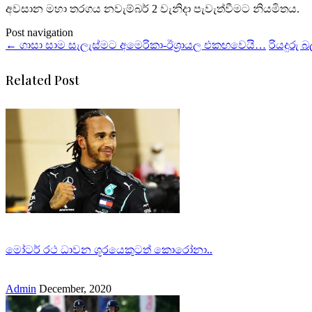
අවසාන මහා තරගය නවැම්බර් 2 වැනිදා පැවැත්වීමට නියමිතය.
Post navigation
←
ගාසා සාම සැලැස්මට අමෙරිකා-ඊශ්‍රායල එකඟවෙයි…
රියදුරු 
Related Post
මෝටර් රථ ධාවන ශූරයෙකුටත් කොරෝනා..
Admin
December, 2020