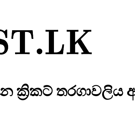
 ක්‍රිකට් තරගාවලිය