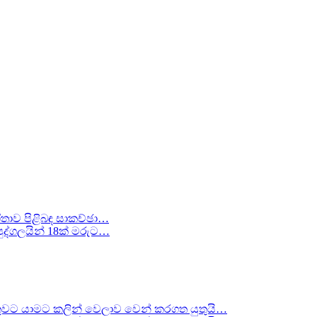
ීතාව පිළිබඳ සාකච්ඡා…
ද්ගලයින් 18ක් මරුට…
වට යාමට කලින් වෙලාව වෙන් කරගත යුතුයි…