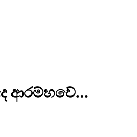
 අද ආරම්භවේ…