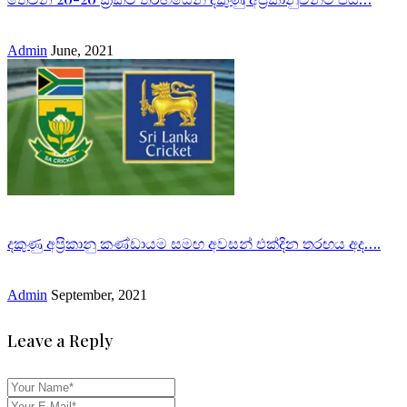
Admin
June, 2021
දකුණු අප්‍රිකානු කණ්ඩායම සමඟ අවසන් එක්දින තරඟය අද….
Admin
September, 2021
Leave a Reply