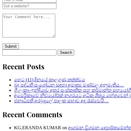
Search
for:
Recent Posts
හෙට (11) දිනයේ කාලගුණ තත්ත්වය
බදු පද්ධති සංශෝධන සඳහා අමාත්‍ය මණ්ඩල අනුමැතිය…
ශ්‍රී ලංකා–ඉන්දියාව අතර සංස්කෘතික සහ කර්මාන්ත සහයෝග
අමෙරිකාවේ නිව්යෝර්ක් නගරයට අධික ශීතය හේතුවෙන් පු
ජනාධිපති අරමුදලේ පාලක සභාව අද රැස්වෙයි…
Recent Comments
KG,ERANDA KUMAR
on
ආගමන විගමන දෙපාර්තමේන්තු