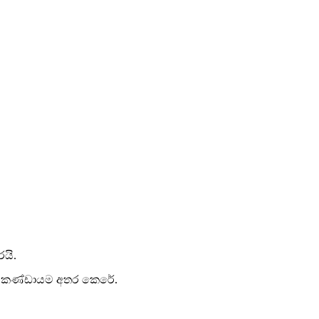
යි.
්තා කණ්ඩායම අතර කෙරේ.