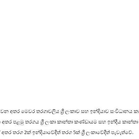
 වන අතර මෙවර තරගාවලිය ශ්‍රී ලංකාව සහ ඉන්දියාව සංවිධානය කර
න අතර පළමු තරගය ශ්‍රී ලංකා කාන්තා කණ්ඩායම සහ ඉන්දීය කාන
 තරග 2ක් ඉන්දියාවේදීත් තරග 5ක් ශ්‍රී ලංකාවේදීත් පැවැත්වේ.