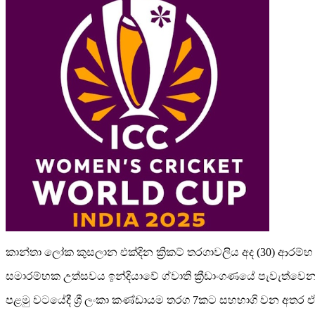
කාන්තා ලෝක කුසලාන එක්දින ක්‍රිකට් තරගාවලිය අද (30) ආරම්භ
සමාරම්භක උත්සවය ඉන්දියාවේ ග්වාති ක්‍රීඩාංගණයේ පැවැත්වෙ
පළමු වටයේදී ශ්‍රී ලංකා කණ්ඩායම තරග 7කට සහභාගි වන අතර ඒ අතර