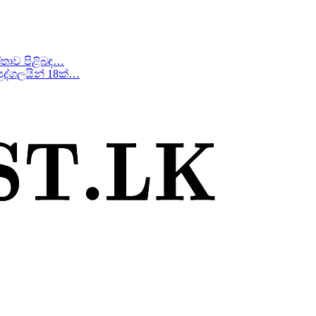
ීතාව පිළිබඳ…
ද්ගලයින් 18ක්…