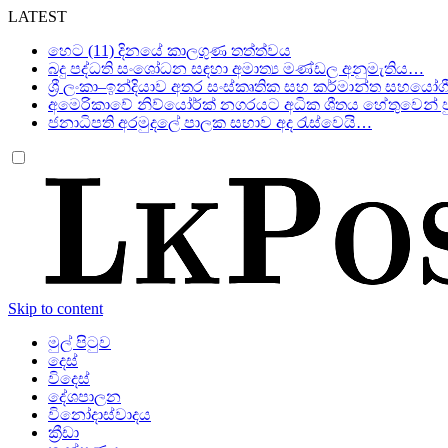
LATEST
හෙට (11) දිනයේ කාලගුණ තත්ත්වය
බදු පද්ධති සංශෝධන සඳහා අමාත්‍ය මණ්ඩල අනුමැතිය…
ශ්‍රී ලංකා–ඉන්දියාව අතර සංස්කෘතික සහ කර්මාන්ත සහයෝග
අමෙරිකාවේ නිව්යෝර්ක් නගරයට අධික ශීතය හේතුවෙන් පු
ජනාධිපති අරමුදලේ පාලක සභාව අද රැස්වෙයි…
Skip to content
මුල් පිටුව
දෙස්
විදෙස්
දේශපාලන
විනෝදාස්වාදය
ක්‍රීඩා