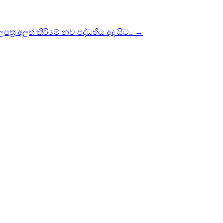
බලපත්‍ර අලුත් කිරීමේ නව පද්ධතිය අද සිට..
→