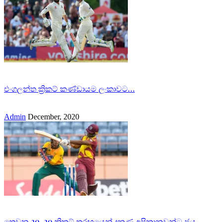
එංගලන්ත ක්‍රිකට් කණ්ඩායම ලංකාවට…
Admin
December, 2020
තෙවන 20-20 ක්‍රිකට් තරඟයෙන් දකුණු අප්‍රිකානුවන්ට ජය…