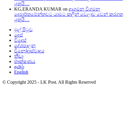
යුතුයි…
KG,ERANDA KUMAR
on
ආගමන විගමන
දෙපාර්තමේන්තුවට යාමට කලින් වෙලාව වෙන් කරගත
යුතුයි…
මුල් පිටුව
දෙස්
විදෙස්
දේශපාලන
විනෝදාස්වාදය
ක්‍රීඩා
තාක්ෂණය
தமிழ்
English
© Copyright 2025 - LK Post. All Rights Reserved