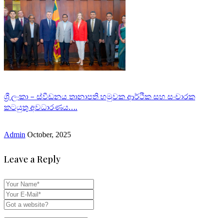
ශ්‍රී ලංකා – ස්වීඩනය තානාපති හමුවක ආර්ථික සහ සංචාරක
කටයුතු අවධාරණය….
Admin
October, 2025
Leave a Reply