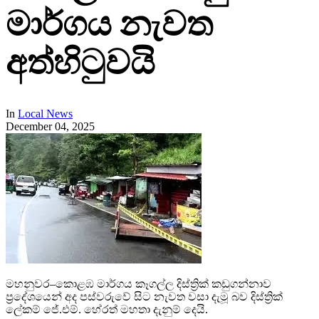
මාර්ගය නැවත
අත්හිටුවයි
In
Local News
December 04, 2025
මහනුවර–කොළඹ මාර්ගය කෑගල්ල දිස්ත්‍රික් කඩුගන්නාව
ප්‍රදේශයෙන් අද පස්වරුවේ සිට නැවත වසා දැමූ බව දිස්ත්‍රික්
ලේකම් ජේ.එම්. හේරත් මහතා දැනුම් දෙයි.