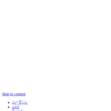
Skip to content
මුල් පිටුව
දෙස්