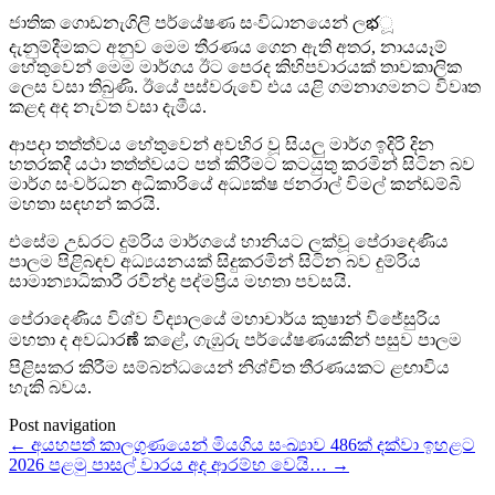
ජාතික ගොඩනැගිලි පර්යේෂණ සංවිධානයෙන් ලభූ
දැනුම්දීමකට අනුව මෙම තීරණය ගෙන ඇති අතර, නායයෑම්
හේතුවෙන් මෙම මාර්ගය ඊට පෙරද කිහිපවාරයක් තාවකාලික
ලෙස වසා තිබුණි. ඊයේ පස්වරුවේ එය යළි ගමනාගමනට විවෘත
කළද අද නැවත වසා දැමීය.
ආපදා තත්ත්වය හේතුවෙන් අවහිර වූ සියලු මාර්ග ඉදිරි දින
හතරකදී යථා තත්ත්වයට පත් කිරීමට කටයුතු කරමින් සිටින බව
මාර්ග සංවර්ධන අධිකාරියේ අධ්‍යක්ෂ ජනරාල් විමල් කන්ඩම්බි
මහතා සඳහන් කරයි.
එසේම උඩරට දුම්රිය මාර්ගයේ හානියට ලක්වූ පේරාදෙණිය
පාලම පිළිබඳව අධ්‍යයනයක් සිදුකරමින් සිටින බව දුම්රිය
සාමාන්‍යාධිකාරී රවීන්ද්‍ර පද්මප්‍රිය මහතා පවසයි.
පේරාදෙණිය විශ්ව විද්‍යාලයේ මහාචාර්ය කුෂාන් විජේසුරිය
මහතා ද අවධාරಣೆ කළේ, ගැඹුරු පර්යේෂණයකින් පසුව පාලම
පිළිසකර කිරීම සම්බන්ධයෙන් නිශ්චිත තීරණයකට ළඟාවිය
හැකි බවය.
Post navigation
←
අයහපත් කාලගුණයෙන් මියගිය සංඛ්‍යාව 486ක් දක්වා ඉහළට
2026 පළමු පාසල් වාරය අද ආරම්භ වෙයි…
→