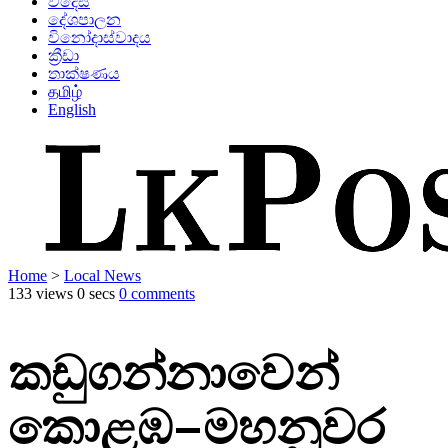
විදෙස්
දේශපාලන
විනෝදාස්වාදය
ක්‍රීඩා
තාක්ෂණය
தமிழ்
English
Home
>
Local News
133 views
0 secs
0 comments
කඩුගන්නාවෙන්
කොළඹ–මහනුවර