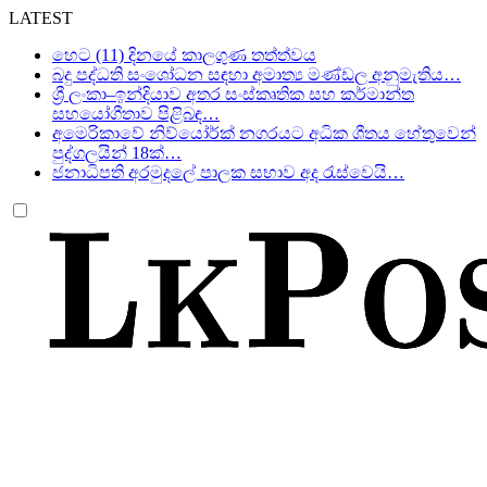
LATEST
හෙට (11) දිනයේ කාලගුණ තත්ත්වය
බදු පද්ධති සංශෝධන සඳහා අමාත්‍ය මණ්ඩල අනුමැතිය…
ශ්‍රී ලංකා–ඉන්දියාව අතර සංස්කෘතික සහ කර්මාන්ත
සහයෝගීතාව පිළිබඳ…
අමෙරිකාවේ නිව්යෝර්ක් නගරයට අධික ශීතය හේතුවෙන්
පුද්ගලයින් 18ක්…
ජනාධිපති අරමුදලේ පාලක සභාව අද රැස්වෙයි…