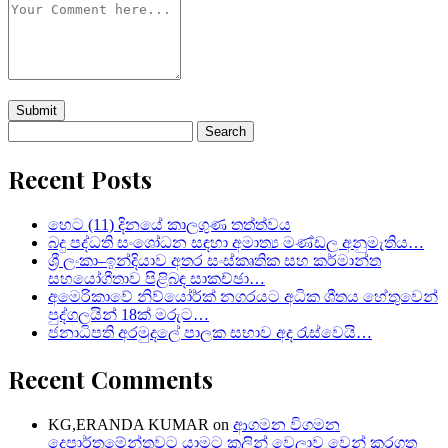
Search
for:
Recent Posts
හෙට (11) දිනයේ කාලගුණ තත්ත්වය
බදු පද්ධති සංශෝධන සඳහා අමාත්‍ය මණ්ඩල අනුමැතිය…
ශ්‍රී ලංකා–ඉන්දියාව අතර සංස්කෘතික සහ කර්මාන්ත
සහයෝගීතාව පිළිබඳ සාකච්ඡා…
අමෙරිකාවේ නිව්යෝර්ක් නගරයට අධික ශීතය හේතුවෙන්
පුද්ගලයින් 18ක් මරුට…
ජනාධිපති අරමුදලේ පාලක සභාව අද රැස්වෙයි…
Recent Comments
KG,ERANDA KUMAR
on
ආගමන විගමන
දෙපාර්තමේන්තුවට යාමට කලින් වෙලාව වෙන් කරගත