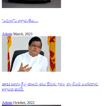
“වේගා”ට අනුමැතිය….
Admin
March, 2023
2022 සඳහා ශ්‍රී ලංකාවේ ණය සීමාව ඉහළ නැංවීමේ යෝජනාව
අනුමත කරයි.
Admin
October, 2022