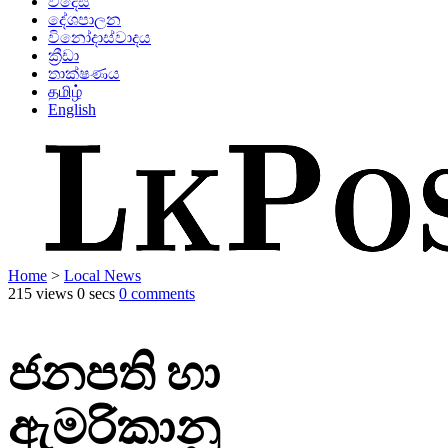
විදෙස්
දේශපාලන
විනෝදාස්වාදය
ක්‍රීඩා
තාක්ෂණය
தமிழ்
English
Home
>
Local News
215 views
0 secs
0 comments
ජනපති හා
ඇමරිකානු