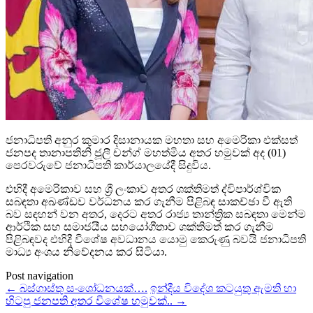
ජනාධිපති අනුර කුමාර දිසානායක මහතා සහ අමෙරිකා එක්සත්
ජනපද තානාපතිනි ජූලී චන්ග් මහත්මිය අතර හමුවක් අද (01)
පෙරවරුවේ ජනාධිපති කාර්යාලයේදී සිදුවිය.
එහිදී අමෙරිකාව සහ ශ්‍රී ලංකාව අතර ශක්තිමත් ද්විපාර්ශ්වික
සබඳතා අඛණ්ඩව වර්ධනය කර ගැනීම පිළිබඳ සාකච්ඡා වී ඇති
බව සඳහන් වන අතර, දෙරට අතර රාජ්‍ය තාන්ත්‍රික සබඳතා මෙන්ම
ආර්ථික සහ සමාජයීය සහයෝගීතාව ශක්තිමත් කර ගැනීම
පිළිබඳවද එහිදී විශේෂ අවධානය යොමු කෙරුණු බවයි ජනාධිපති
මාධ්‍ය අංශය නිවේදනය කර සිටියා.
Post navigation
←
බස්ගාස්තු සංශෝධනයක්….
ඉන්දීය විදේශ කටයුතු ඇමති හා
හිටපු ජනපති අතර විශේෂ හමුවක්..
→