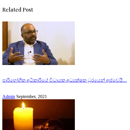
Related Post
පාරිභෝගික අධිකාරියේ විධායක අධ්‍යක්ෂක ධූරයෙන් අස්වෙයි…
Admin
September, 2021