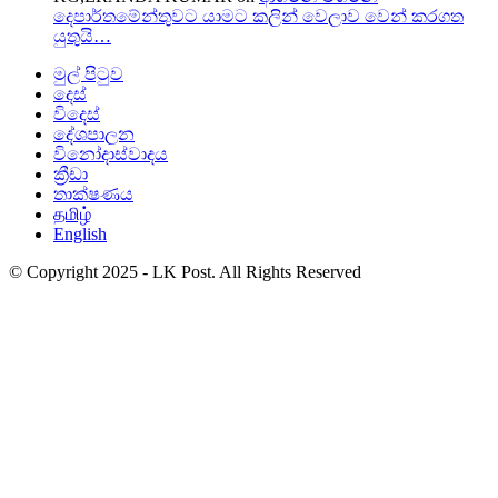
දෙපාර්තමේන්තුවට යාමට කලින් වෙලාව වෙන් කරගත
යුතුයි…
මුල් පිටුව
දෙස්
විදෙස්
දේශපාලන
විනෝදාස්වාදය
ක්‍රීඩා
තාක්ෂණය
தமிழ்
English
© Copyright 2025 - LK Post. All Rights Reserved