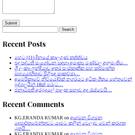
Search
for:
Recent Posts
හෙට (11) දිනයේ කාලගුණ තත්ත්වය
බදු පද්ධති සංශෝධන සඳහා අමාත්‍ය මණ්ඩල අනුමැතිය…
ශ්‍රී ලංකා–ඉන්දියාව අතර සංස්කෘතික සහ කර්මාන්ත
සහයෝගීතාව පිළිබඳ සාකච්ඡා…
අමෙරිකාවේ නිව්යෝර්ක් නගරයට අධික ශීතය හේතුවෙන්
පුද්ගලයින් 18ක් මරුට…
ජනාධිපති අරමුදලේ පාලක සභාව අද රැස්වෙයි…
Recent Comments
KG,ERANDA KUMAR
on
ආගමන විගමන
දෙපාර්තමේන්තුවට යාමට කලින් වෙලාව වෙන් කරගත
යුතුයි…
KG,ERANDA KUMAR
on
ආගමන විගමන