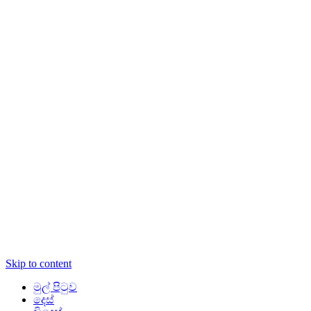
Skip to content
මුල් පිටුව
දෙස්