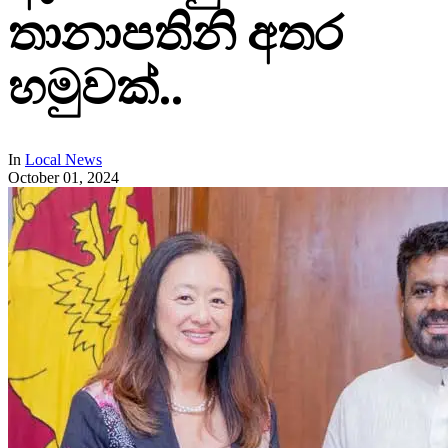
තානාපතිනි අතර
හමුවක්..
In
Local News
October 01, 2024