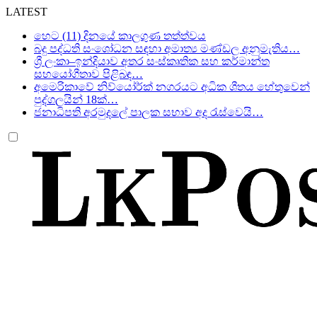
LATEST
හෙට (11) දිනයේ කාලගුණ තත්ත්වය
බදු පද්ධති සංශෝධන සඳහා අමාත්‍ය මණ්ඩල අනුමැතිය…
ශ්‍රී ලංකා–ඉන්දියාව අතර සංස්කෘතික සහ කර්මාන්ත
සහයෝගීතාව පිළිබඳ…
අමෙරිකාවේ නිව්යෝර්ක් නගරයට අධික ශීතය හේතුවෙන්
පුද්ගලයින් 18ක්…
ජනාධිපති අරමුදලේ පාලක සභාව අද රැස්වෙයි…