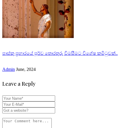
පාස්කු ප්‍රහාරයේ පූර්ව තොරතුරු විමසීමට විශේෂ කමිටුවක්..
Admin
June, 2024
Leave a Reply