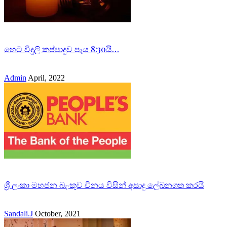
හෙට විදුලි කප්පාදුව පැය 8:30යි…
Admin
April, 2022
ශ්‍රී ලංකා මහජන බැංකුව චීනය විසින් අසාදු ලේඛනගත කරයි
Sandali.J
October, 2021