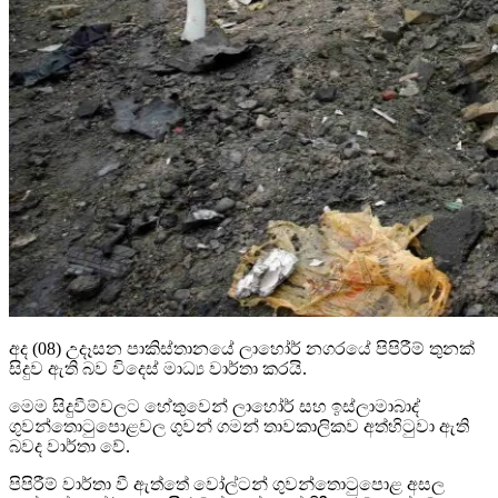
අද (08) උදෑසන පාකිස්තානයේ ලාහෝර් නගරයේ පිපිරීම් තුනක්
සිදුව ඇති බව විදෙස් මාධ්‍ය වාර්තා කරයි.
මෙම සිදුවීම්වලට හේතුවෙන් ලාහෝර් සහ ඉස්ලාමාබාද්
ගුවන්තොටුපොළවල ගුවන් ගමන් තාවකාලිකව අත්හිටුවා ඇති
බවද වාර්තා වේ.
පිපිරීම් වාර්තා වී ඇත්තේ වෝල්ටන් ගුවන්තොටුපොළ අසල