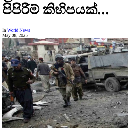
පිපිරීම් කිහිපයක්…
In
World News
May 08, 2025