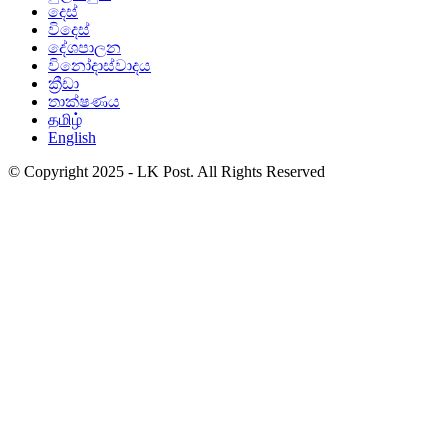
දෙස්
විදෙස්
දේශපාලන
විනෝදාස්වාදය
ක්‍රීඩා
තාක්ෂණය
தமிழ்
English
© Copyright 2025 - LK Post. All Rights Reserved