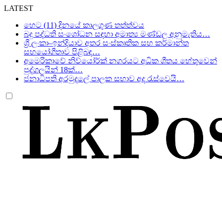
LATEST
හෙට (11) දිනයේ කාලගුණ තත්ත්වය
බදු පද්ධති සංශෝධන සඳහා අමාත්‍ය මණ්ඩල අනුමැතිය…
ශ්‍රී ලංකා–ඉන්දියාව අතර සංස්කෘතික සහ කර්මාන්ත
සහයෝගීතාව පිළිබඳ…
අමෙරිකාවේ නිව්යෝර්ක් නගරයට අධික ශීතය හේතුවෙන්
පුද්ගලයින් 18ක්…
ජනාධිපති අරමුදලේ පාලක සභාව අද රැස්වෙයි…