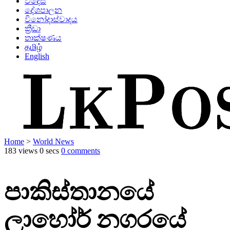
විදෙස්
දේශපාලන
විනෝදාස්වාදය
ක්‍රීඩා
තාක්ෂණය
தமிழ்
English
Home
>
World News
183 views
0 secs
0 comments
පාකිස්තානයේ
ලාහෝර් නගරයේ