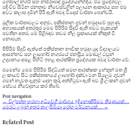
ගෝපාල් නගර් සහ නසීරාබාද් ප්‍රදේශයන්හිදීය. එම ප්‍රදේශවල
පදිංචිව සිටින ජනතාව නිවෙස්වලින් පලායන ආකාරය සහ එම
අවට කලාප දුමින් පිරී ඇති බවද විදෙස් වාර්තා පෙන්වයි.
මූලික වාර්තාවලට අනුව, පකිස්තාන ගුවන් හමුදාවේ පුහුණු
අභ්‍යාසයක් අතරතුර මෙම පිපිරීම් සිදුවී ඇති බවට සැකයක්
පවතින අතර, මේ පිළිබඳව තවම නිල ප්‍රකාශයක් නිකුත් වී
නොමැත.
පිපිරීම් සිදුවී ඇත්තේ පකිස්තාන නාවික හමුදා යුද විද්‍යාලයට
ආසන්නව සහ ලාහෝර් නගරයේ ජනප්‍රිය මොඩල් ටවුන්
උද්‍යානය අසළ පිහිටි ඉහළ ආරක්ෂිත ප්‍රදේශයක බවද වාර්තා වේ.
එමෙන්ම මෙම පිපිරීම් සිද්ධියත් සමඟ ආරක්ෂක හේතූන් මත ශ්‍රී
ලංකාවේ සිට පකිස්තානයේ ලාහෝර් දක්වා වන සියලුම ගුවන්
ගමන් නැවත දැනුම් දෙන තුරු අත්හිටුවා ඇති බව ශ්‍රී ලංකන් ගුවන්
සේවය නිවේදනය කර තිබේ.
Post navigation
←
විල්පත්තු හරහා අධිවේගී මාර්ගය ඉදිනොකිරීමට තීරණයක්…
මෙරට ළමුන් අතර තැලසිමියා රෝග වර්ධනයක්…
→
Related Post