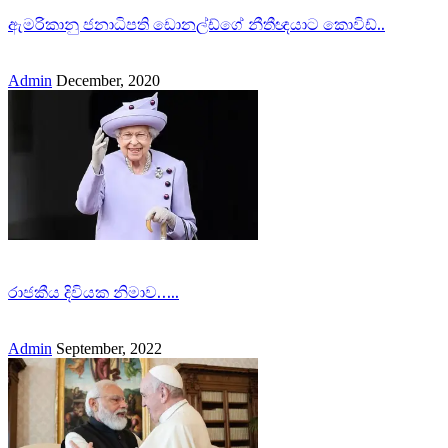
ඇමරිකානු ජනාධිපති ඩොනල්ඩ්ගේ නීතීඥයාට කොවිඩ්..
Admin
December, 2020
රාජකීය දිවියක නිමාව…..
Admin
September, 2022