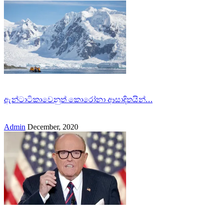
ඇන්ටාටිකාවෙනුත් කොරෝනා ආසාදිතයින්…
Admin
December, 2020