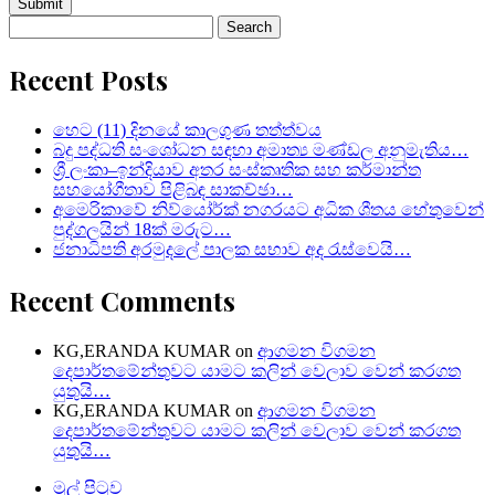
Search
for:
Recent Posts
හෙට (11) දිනයේ කාලගුණ තත්ත්වය
බදු පද්ධති සංශෝධන සඳහා අමාත්‍ය මණ්ඩල අනුමැතිය…
ශ්‍රී ලංකා–ඉන්දියාව අතර සංස්කෘතික සහ කර්මාන්ත
සහයෝගීතාව පිළිබඳ සාකච්ඡා…
අමෙරිකාවේ නිව්යෝර්ක් නගරයට අධික ශීතය හේතුවෙන්
පුද්ගලයින් 18ක් මරුට…
ජනාධිපති අරමුදලේ පාලක සභාව අද රැස්වෙයි…
Recent Comments
KG,ERANDA KUMAR
on
ආගමන විගමන
දෙපාර්තමේන්තුවට යාමට කලින් වෙලාව වෙන් කරගත
යුතුයි…
KG,ERANDA KUMAR
on
ආගමන විගමන
දෙපාර්තමේන්තුවට යාමට කලින් වෙලාව වෙන් කරගත
යුතුයි…
මුල් පිටුව