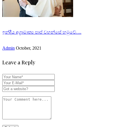
ඉන්දීය අග්‍රාමාත්‍ය පාප් වහන්සේ හමුවේ….
Admin
October, 2021
Leave a Reply