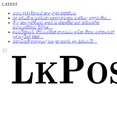
LATEST
හෙට (11) දිනයේ කාලගුණ තත්ත්වය
බදු පද්ධති සංශෝධන සඳහා අමාත්‍ය මණ්ඩල අනුමැතිය…
ශ්‍රී ලංකා–ඉන්දියාව අතර සංස්කෘතික සහ කර්මාන්ත
සහයෝගීතාව පිළිබඳ…
අමෙරිකාවේ නිව්යෝර්ක් නගරයට අධික ශීතය හේතුවෙන්
පුද්ගලයින් 18ක්…
ජනාධිපති අරමුදලේ පාලක සභාව අද රැස්වෙයි…