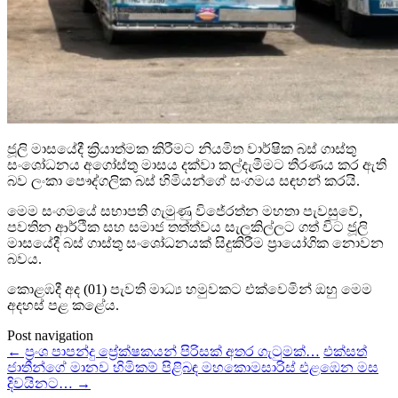
ජූලි මාසයේදී ක්‍රියාත්මක කිරීමට නියමිත වාර්ෂික බස් ගාස්තු
සංශෝධනය අගෝස්තු මාසය දක්වා කල්දැමීමට තීරණය කර ඇති
බව ලංකා පෞද්ගලික බස් හිමියන්ගේ සංගමය සඳහන් කරයි.
මෙම සංගමයේ සභාපති ගැමුණු විජේරත්න මහතා පැවසුවේ,
පවතින ආර්ථික සහ සමාජ තත්ත්වය සැලකිල්ලට ගත් විට ජූලි
මාසයේදී බස් ගාස්තු සංශෝධනයක් සිදුකිරීම ප්‍රායෝගික නොවන
බවය.
කොළඹදී අද (01) පැවති මාධ්‍ය හමුවකට එක්වෙමින් ඔහු මෙම
අදහස් පළ කළේය.
Post navigation
←
ප්‍රංශ පාපන්දු ප්‍රේක්ෂකයන් පිරිසක් අතර ගැටුමක්…
එක්සත්
ජාතීන්ගේ මානව හිමිකම් පිළිබඳ මහකොමසාරිස් එළඹෙන මස
දිවයිනට…
→