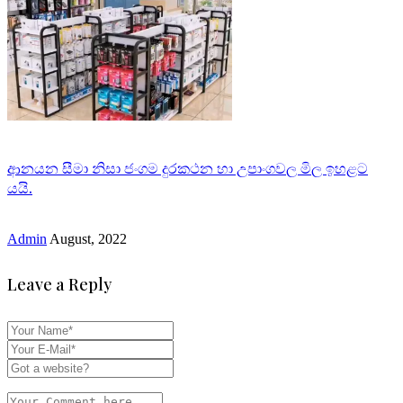
ආනයන සීමා නිසා ජංගම දුරකථන හා උපාංගවල මිල ඉහළට
යයි.
Admin
August, 2022
Leave a Reply