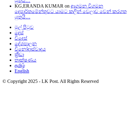
යුතුයි…
KG,ERANDA KUMAR
on
ආගමන විගමන
දෙපාර්තමේන්තුවට යාමට කලින් වෙලාව වෙන් කරගත
යුතුයි…
මුල් පිටුව
දෙස්
විදෙස්
දේශපාලන
විනෝදාස්වාදය
ක්‍රීඩා
තාක්ෂණය
தமிழ்
English
© Copyright 2025 - LK Post. All Rights Reserved