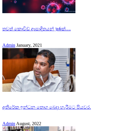
තවත් කොවිඩ් ආසාදිතයන් 316ක්….
Admin
January, 2021
අතිරේක ඉන්ධන තොග බෙදා හැරීමට පියවර.
Admin
August, 2022