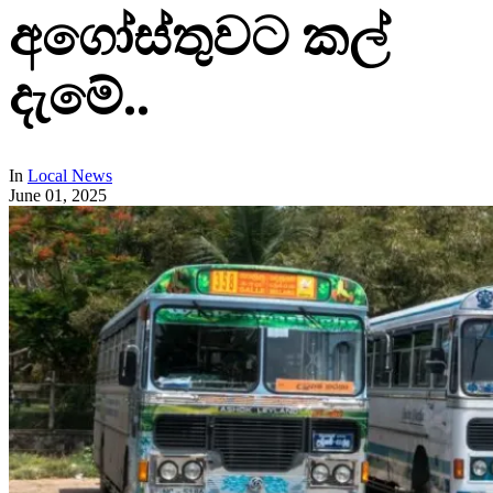
අගෝස්තුවට කල්
දැමේ..
In
Local News
June 01, 2025