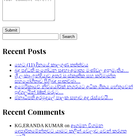
Search
for:
Recent Posts
හෙට (11) දිනයේ කාලගුණ තත්ත්වය
බදු පද්ධති සංශෝධන සඳහා අමාත්‍ය මණ්ඩල අනුමැතිය…
ශ්‍රී ලංකා–ඉන්දියාව අතර සංස්කෘතික සහ කර්මාන්ත
සහයෝගීතාව පිළිබඳ සාකච්ඡා…
අමෙරිකාවේ නිව්යෝර්ක් නගරයට අධික ශීතය හේතුවෙන්
පුද්ගලයින් 18ක් මරුට…
ජනාධිපති අරමුදලේ පාලක සභාව අද රැස්වෙයි…
Recent Comments
KG,ERANDA KUMAR
on
ආගමන විගමන
දෙපාර්තමේන්තුවට යාමට කලින් වෙලාව වෙන් කරගත