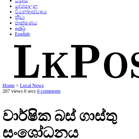
විදෙස්
දේශපාලන
විනෝදාස්වාදය
ක්‍රීඩා
තාක්ෂණය
தமிழ்
English
Home
>
Local News
207 views
0 secs
0 comments
වාර්ෂික බස් ගාස්තු
සංශෝධනය