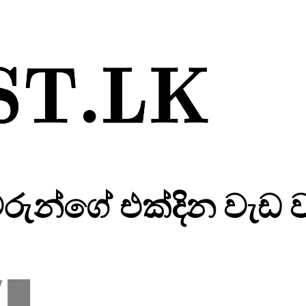
්යවරුන්ගේ එක්දින වැඩ