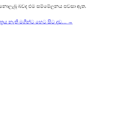
මක් නොලැබූ බවද එම සම්මේලනය පවසා ඇත.
 පත්‍රය නැති මගීන්ට හෙට සිට දඩ…
→