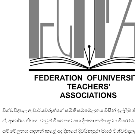
විශ්වවිද්‍යාල ආචාර්යවරුන්ගේ සමිති සම්මේලනය විසින් ඉල්ලීම
ඒ, ආචාර්ය හිඟය, වැටුප් විෂමතාව සහ දීමනා කප්පාදුවට විරෝධ
සම්මේලනය සඳහන් කළේ අද දිනයේ දිවයිනපුරා සියළු විශ්වවිද්‍