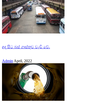
අද සිට බස් ගාස්තුව වැඩි වේ.
Admin
April, 2022