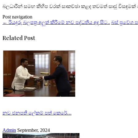
බලධාරීන් සමඟ කිහිප වරක් සාකච්ඡා කළද තවමත් සෘජු විසඳු
Post navigation
←
රියදුරු බලපත්‍ර අලුත් කිරීමේ නව පද්ධතිය අද සිට..
බස් ප්‍රවේශ
Related Post
නව ජනපති ලේකම් පත් කෙරේ…
Admin
September, 2024