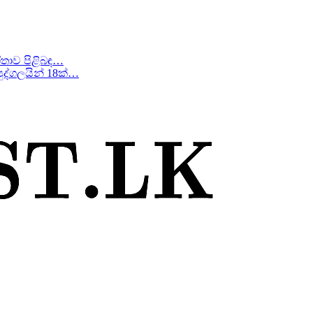
ීතාව පිළිබඳ…
ද්ගලයින් 18ක්…