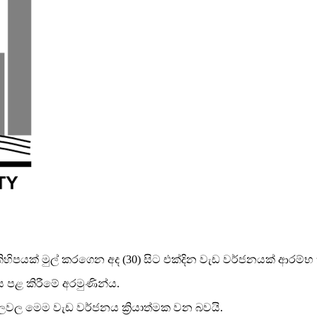
් කිහිපයක් මුල් කරගෙන අද (30) සිට එක්දින වැඩ වර්ජනයක් ආරම්
ය පළ කිරීමේ අරමුණින්ය.
යාලවල මෙම වැඩ වර්ජනය ක්‍රියාත්මක වන බවයි.