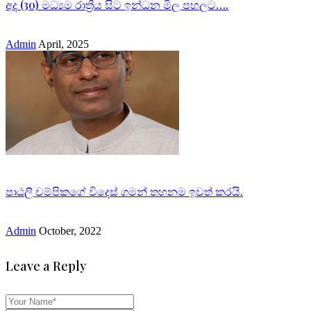
අද (30) මධ්‍යම රාත්‍රිය සිට ඉන්ධන මිල පහලට….
Admin
April, 2025
පාඨලී චම්පිකගේ විදෙස් ගමන් තහනම ඉවත් කරයි.
Admin
October, 2022
Leave a Reply