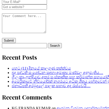
Search
for:
Recent Posts
හෙට (11) දිනයේ කාලගුණ තත්ත්වය
බදු පද්ධති සංශෝධන සඳහා අමාත්‍ය මණ්ඩල අනුමැතිය…
ශ්‍රී ලංකා–ඉන්දියාව අතර සංස්කෘතික සහ කර්මාන්ත සහයෝග
අමෙරිකාවේ නිව්යෝර්ක් නගරයට අධික ශීතය හේතුවෙන් පු
ජනාධිපති අරමුදලේ පාලක සභාව අද රැස්වෙයි…
Recent Comments
KG,ERANDA KUMAR
on
ආගමන විගමන දෙපාර්තමේන්තු