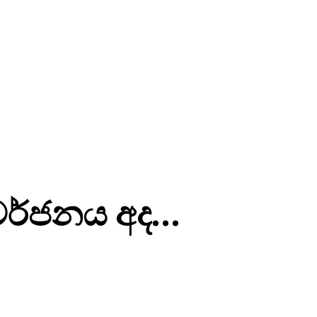
 වර්ජනය අද…