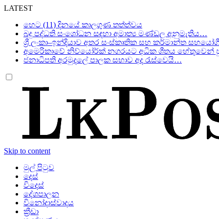
LATEST
හෙට (11) දිනයේ කාලගුණ තත්ත්වය
බදු පද්ධති සංශෝධන සඳහා අමාත්‍ය මණ්ඩල අනුමැතිය…
ශ්‍රී ලංකා–ඉන්දියාව අතර සංස්කෘතික සහ කර්මාන්ත සහයෝග
අමෙරිකාවේ නිව්යෝර්ක් නගරයට අධික ශීතය හේතුවෙන් පු
ජනාධිපති අරමුදලේ පාලක සභාව අද රැස්වෙයි…
Skip to content
මුල් පිටුව
දෙස්
විදෙස්
දේශපාලන
විනෝදාස්වාදය
ක්‍රීඩා