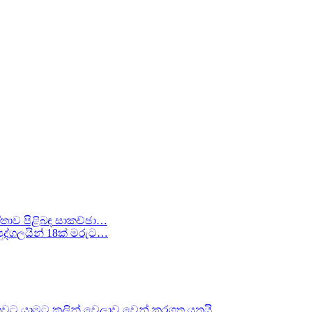
ීතාව පිළිබඳ සාකච්ඡා…
ද්ගලයින් 18ක් මරුට…
වට යාමට කලින් වෙලාව වෙන් කරගත යුතුයි…