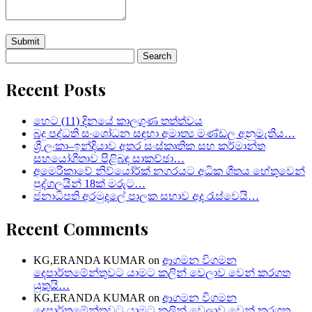
Search
for:
Recent Posts
හෙට (11) දිනයේ කාලගුණ තත්ත්වය
බදු පද්ධති සංශෝධන සඳහා අමාත්‍ය මණ්ඩල අනුමැතිය…
ශ්‍රී ලංකා–ඉන්දියාව අතර සංස්කෘතික සහ කර්මාන්ත
සහයෝගීතාව පිළිබඳ සාකච්ඡා…
අමෙරිකාවේ නිව්යෝර්ක් නගරයට අධික ශීතය හේතුවෙන්
පුද්ගලයින් 18ක් මරුට…
ජනාධිපති අරමුදලේ පාලක සභාව අද රැස්වෙයි…
Recent Comments
KG,ERANDA KUMAR
on
ආගමන විගමන
දෙපාර්තමේන්තුවට යාමට කලින් වෙලාව වෙන් කරගත
යුතුයි…
KG,ERANDA KUMAR
on
ආගමන විගමන
දෙපාර්තමේන්තුවට යාමට කලින් වෙලාව වෙන් කරගත