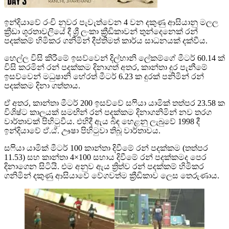
ඉන්දියාවේ රංචි නුවර පැවැත්වෙන 4 වන දකුණු ආසියානු මලල
ක්‍රීඩා ශූරතාවලියේ දී ශ්‍රී ලංකා ක්‍රීඩිකාවන් තුන්දෙනෙක් රන්
පදක්කම් හිමිකර ගනිමින් දීප්තිමත් කාර්ය සාධනයක් දක්වීය.
හෙල්ල විසි කිරීමේ ඉසව්වෙන් දිල්හානි ලේකම්ගේ මීටර් 60.14 ක්
විසි කරමින් රන් පදක්කම දිනාගත් අතර, කාන්තා දුර පැනීමේ
ඉසව්වෙන් මධුෂානි හේරත් මීටර් 6.23 ක දුරක් පනිමින් රන්
පදක්කම දිනා ගත්තාය.
ඒ අතර, කාන්තා මීටර් 200 ඉසව්වේ සෆියා යාමික් තත්පර 23.58 ක
විශිෂ්ට කාලයක් සමඟින් රන් පදක්කම දිනාගනිමින් නව තරග
වාර්තාවක් පිහිටුවීය. එහිදී ඇය බිඳ හෙළනු ලැබුවේ 1998 දී
ඉන්දියාවේ ඵ්.ඨ්. ඌෂා පිහිටුවා තිබූ වාර්තාවය.
සෆියා යාමික් මීටර් 100 කාන්තා දිවීමේ රන් පදක්කම (තත්පර
11.53) සහ කාන්තා 4×100 සහාය දිවීමේ රන් පදක්කමද පෙර
දිනාගෙන සිටියි. එම අනුව ඇය ත්‍රිත්ව රන් පදක්කම් හිමිකර
ගනිමින් දකුණු ආසියාවේ වේගවත්ම ක්‍රීඩිකාව ලෙස තෙරුණාය.