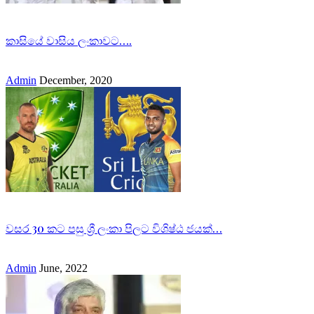
කාසියේ වාසිය ලංකාවට….
Admin
December, 2020
වසර 30 කට පසු ශ්‍රී ලංකා පිලට විශිෂ්ඨ ජයක්…
Admin
June, 2022