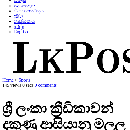
විදෙස්
දේශපාලන
විනෝදාස්වාදය
ක්‍රීඩා
තාක්ෂණය
தமிழ்
English
Home
>
Sports
145 views
0 secs
0 comments
ශ්‍රී ලංකා ක්‍රීඩිකාවන්
දකුණු ආසියානු මලල