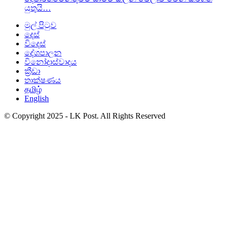
යුතුයි…
මුල් පිටුව
දෙස්
විදෙස්
දේශපාලන
විනෝදාස්වාදය
ක්‍රීඩා
තාක්ෂණය
தமிழ்
English
© Copyright 2025 - LK Post. All Rights Reserved