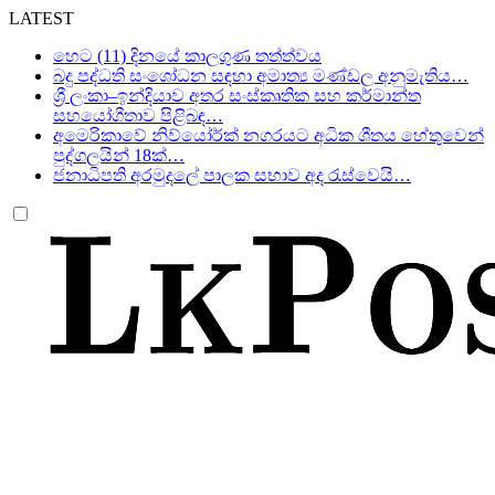
LATEST
හෙට (11) දිනයේ කාලගුණ තත්ත්වය
බදු පද්ධති සංශෝධන සඳහා අමාත්‍ය මණ්ඩල අනුමැතිය…
ශ්‍රී ලංකා–ඉන්දියාව අතර සංස්කෘතික සහ කර්මාන්ත
සහයෝගීතාව පිළිබඳ…
අමෙරිකාවේ නිව්යෝර්ක් නගරයට අධික ශීතය හේතුවෙන්
පුද්ගලයින් 18ක්…
ජනාධිපති අරමුදලේ පාලක සභාව අද රැස්වෙයි…