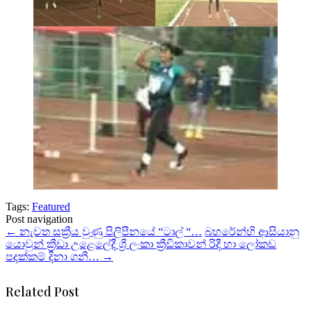
Tags:
Featured
Post navigation
←
නැවත සක්‍රීය වුණු පිලිපීනයේ “ටාල් “…
බහරේන්හි ආසියානු
යොවුන් ක්‍රීඩා උළෙලේදී ශ්‍රී ලංකා ක්‍රීඩිකාවන් රිදී හා ලෝකඩ
පදක්කම් දිනා ගනී…
→
Related Post