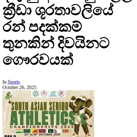
ක්‍රීඩා ශූරතාවලියේ
රන් පදක්කම්
තුනකින් දිවයිනට
ගෞරවයක්
In
Sports
October 26, 2025