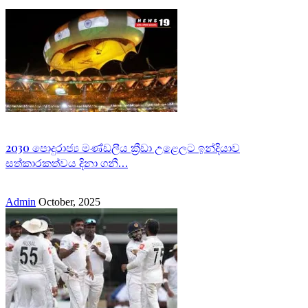
2030 පොදුරාජ්‍ය මණ්ඩලීය ක්‍රීඩා උළෙලට ඉන්දියාව
සත්කාරකත්වය දිනා ගනී…
Admin
October, 2025