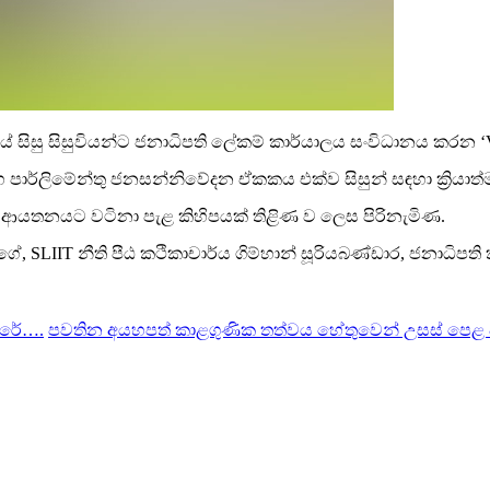
යේ සිසු සිසුවියන්ට ජනාධිපති ලේකම් කාර්යාලය සංවිධානය කරන ‘
 පාර්ලිමේන්තු ජනසන්නිවේදන ඒකකය එක්ව සිසුන් සඳහා ක්‍රියා
් ආයතනයට වටිනා පැළ කිහිපයක් තිළිණ ව ලෙස පිරිනැමිණ.
 SLIIT නීති පීඨ කථිකාචාර්ය ගිම්හාන් සූරියබණ්ඩාර, ජනාධිපත
කෙරේ….
පවතින අයහපත් කාළගුණික තත්වය හේතුවෙන් උසස් පෙළ 