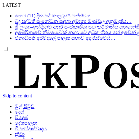
LATEST
හෙට (11) දිනයේ කාලගුණ තත්ත්වය
බදු පද්ධති සංශෝධන සඳහා අමාත්‍ය මණ්ඩල අනුමැතිය…
ශ්‍රී ලංකා–ඉන්දියාව අතර සංස්කෘතික සහ කර්මාන්ත සහයෝග
අමෙරිකාවේ නිව්යෝර්ක් නගරයට අධික ශීතය හේතුවෙන් පු
ජනාධිපති අරමුදලේ පාලක සභාව අද රැස්වෙයි…
Skip to content
මුල් පිටුව
දෙස්
විදෙස්
දේශපාලන
විනෝදාස්වාදය
ක්‍රීඩා