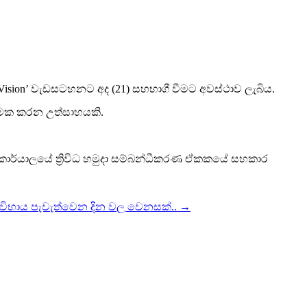
Vision’ වැඩසටහනට අද (21) සහභාගී වීමට අවස්ථාව ලැබිය.
ත්මක කරන උත්සාහයකි.
ි කාර්යාලයේ ත්‍රිවිධ හමුදා සම්බන්ධීකරණ ඒකකයේ සහකාර
විභාය පැවැත්වෙන දින වල වෙනසක්..
→