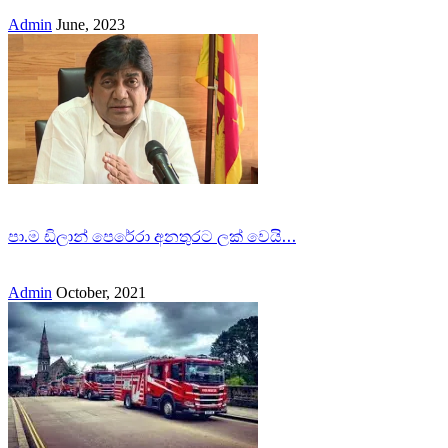
Admin
June, 2023
පා.ම ඩිලාන් පෙරේරා අනතුරට ලක් වෙයි…
Admin
October, 2021