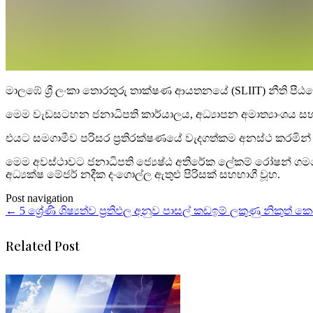
මාලඹේ ශ්‍රී ලංකා තොරතුරු තාක්ෂණ ආයතනයේ (SLIIT) නීති පීඨ
මෙම වැඩසටහන ජනාධිපති කාර්යාලය, අධ්‍යාපන අමාත්‍යාංශය සහ
එයට සමගාමීව පරිසර ප්‍රතිරක්ෂණයේ වැදගත්කම අනස්ථ කරමින
මෙම අවස්ථාවට ජනාධිපති ජ්‍යෙෂ්ඨ අතිරේක ලේකම් රෝෂන් ගමගේ,
අධ්‍යක්ෂ මේජර් නදීක දංගොල්ල ඇතුළු පිරිසක් සහභාගී වූහ.
Post navigation
←
5 ශ්‍රේණි ශිෂ්‍යත්ව ප්‍රතිඵල අනුව පාසල් කඩඉම් ලකුණු නිකුත් 
Related Post