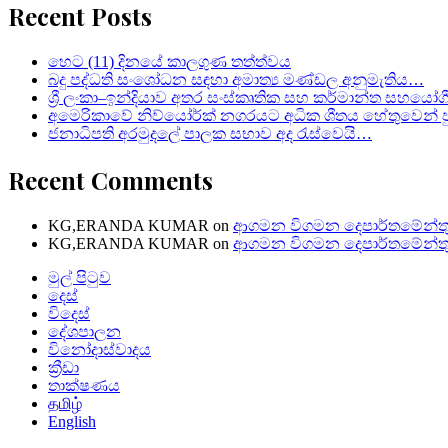
Recent Posts
හෙට (11) දිනයේ කාලගුණ තත්ත්වය
බදු පද්ධති සංශෝධන සඳහා අමාත්‍ය මණ්ඩල අනුමැතිය…
ශ්‍රී ලංකා–ඉන්දියාව අතර සංස්කෘතික සහ කර්මාන්ත සහයෝග
අමෙරිකාවේ නිව්යෝර්ක් නගරයට අධික ශීතය හේතුවෙන් පු
ජනාධිපති අරමුදලේ පාලක සභාව අද රැස්වෙයි…
Recent Comments
KG,ERANDA KUMAR
on
ආගමන විගමන දෙපාර්තමේන්තු
KG,ERANDA KUMAR
on
ආගමන විගමන දෙපාර්තමේන්තු
මුල් පිටුව
දෙස්
විදෙස්
දේශපාලන
විනෝදාස්වාදය
ක්‍රීඩා
තාක්ෂණය
தமிழ்
English