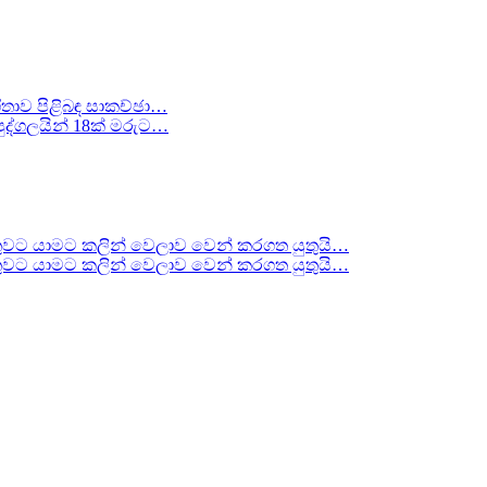
ීතාව පිළිබඳ සාකච්ඡා…
ද්ගලයින් 18ක් මරුට…
වට යාමට කලින් වෙලාව වෙන් කරගත යුතුයි…
වට යාමට කලින් වෙලාව වෙන් කරගත යුතුයි…