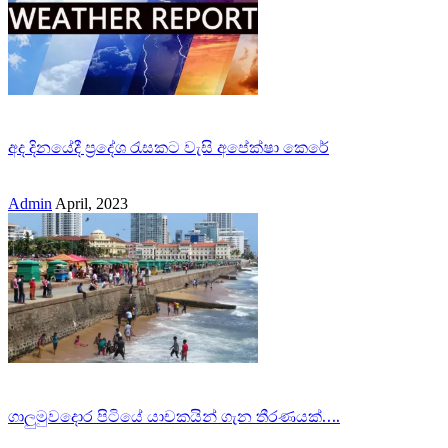
අද දිනයේදී ප්‍රදේශ රැසකට වැසි අපේක්ෂා කෙරේ
Admin
April, 2023
ගාලුමුවදොර පිටියේ යාචකයින් ගැන තීරණයක්….