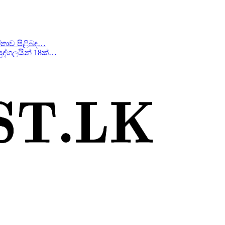
ීතාව පිළිබඳ…
ද්ගලයින් 18ක්…