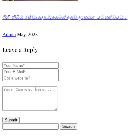
ගිනි නිවීම් සේවා දෙපාර්තමේන්තුවේ දුරකථන යථ තත්වයට…
Admin
May, 2023
Leave a Reply
Search
for: