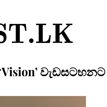
න් ‘Vision’ වැඩසටහන