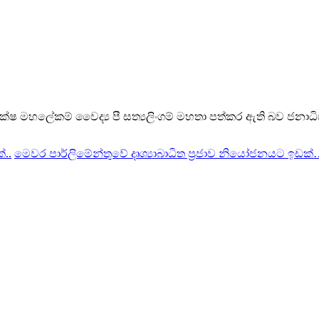
 පක්ෂ මහලේකම් වෛද්‍ය පී සත්‍යලිංගම් මහතා පත්කර ඇති බව ජනාධිපත
..
මෙවර පාර්ලිමේන්තුවේ දෘශ්‍යාබාධිත ප්‍රජාව නියෝජනයට ඉඩක