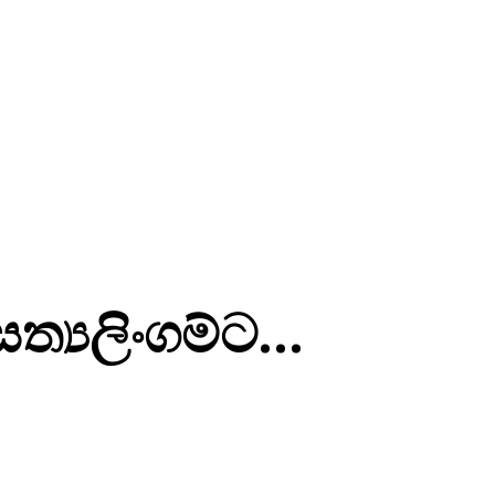
 සත්‍යලිංගම්ට…