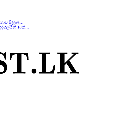
ීතාව පිළිබඳ…
ද්ගලයින් 18ක්…