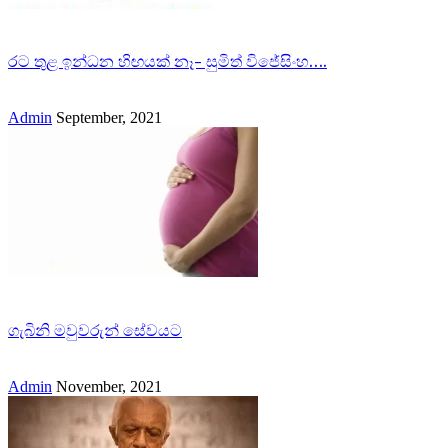
රට තුළ ඉන්ධන හිඟයක් නෑ- සුමිත් විජේසිංහ….
Admin
September, 2021
ගැබිනි මවුවරුන් සේවයට
Admin
November, 2021