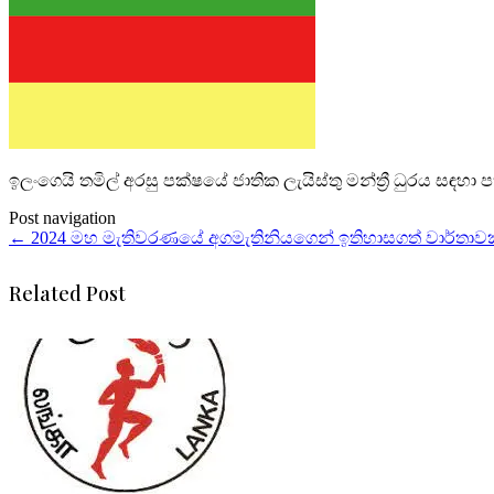
ඉලංගෙයි තමිල් අරසු පක්ෂයේ ජාතික ලැයිස්තු මන්ත්‍රී ධුරය සඳහා
Post navigation
←
2024 මහ මැතිවරණයේ අගමැතිනියගෙන් ඉතිහාසගත් වාර්තාවක්
Related Post