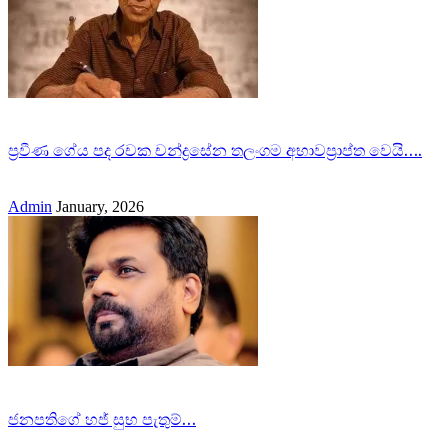
ප්‍රවීණ ගේය පද රචක චන්ද්‍රසේන තලංගම අභාවප්‍රාප්ත වෙයි….
Admin
January, 2026
ජනපතිගේ හජ් සුභ පැතුම්…