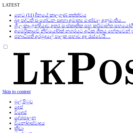
LATEST
හෙට (11) දිනයේ කාලගුණ තත්ත්වය
බදු පද්ධති සංශෝධන සඳහා අමාත්‍ය මණ්ඩල අනුමැතිය…
ශ්‍රී ලංකා–ඉන්දියාව අතර සංස්කෘතික සහ කර්මාන්ත සහයෝග
අමෙරිකාවේ නිව්යෝර්ක් නගරයට අධික ශීතය හේතුවෙන් පු
ජනාධිපති අරමුදලේ පාලක සභාව අද රැස්වෙයි…
Skip to content
මුල් පිටුව
දෙස්
විදෙස්
දේශපාලන
විනෝදාස්වාදය
ක්‍රීඩා