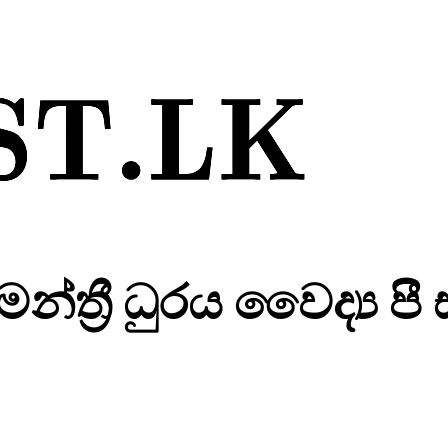
න්ත්‍රී ධුරය වෛද්‍ය පී