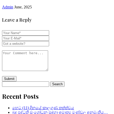
Admin
June, 2025
Leave a Reply
Search
for:
Recent Posts
හෙට (11) දිනයේ කාලගුණ තත්ත්වය
බදු පද්ධති සංශෝධන සඳහා අමාත්‍ය මණ්ඩල අනුමැතිය…