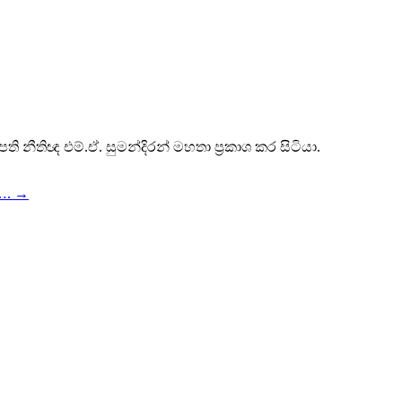
ි නීතිඥ එම්.ඒ. සුමන්දිරන් මහතා ප්‍රකාශ කර සිටියා.
්….
→