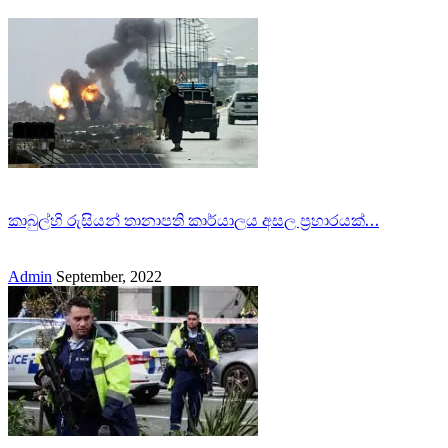
කාබුල්හි රුසියන් තානාපති කාර්යාලය අසල ප්‍රහාරයක්…
Admin
September, 2022