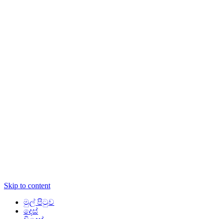
Skip to content
මුල් පිටුව
දෙස්