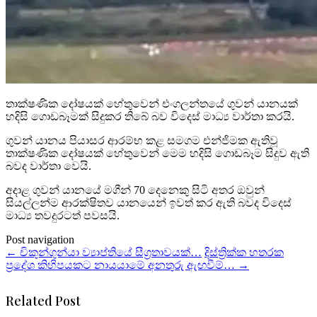
තාක්ෂණික දෝෂයක් හේතුවෙන් එංගලන්තයේ ගුවන් යානයක්
හදිසි ගොඩබෑමක් සිදුකර තිබේ බව විදෙස් මාධ්‍ය වාර්තා කරයි.
ගුවන් යානය පියාසර ආරම්භ කළ සමගම එන්ජිමක ඇතිවූ
තාක්ෂණික දෝෂයක් හේතුවෙන් මෙම හදිසි ගොඩබෑම සිදුව ඇති
බවද වාර්තා වෙයි.
අදාළ ගුවන් යානයේ මගීන් 70 දෙනෙකු සිටි අතර ඔවුන්
සියල්ලන්ම ආරක්ෂිතව යානයෙන් ඉවත් කර ඇති බවද විදෙස්
මාධ්‍ය තවදුරටත් පවසයි.
Post navigation
←
චිකුන්ගුන්යා ව්‍යාප්තියේ සීග්‍රතාවයක්…
දිස්ත්‍රික්ක හතරක
ප්‍රදේශ කිහිපයකට නායයාමේ අනතුරු ඇඟවීම්…
→
Related Post