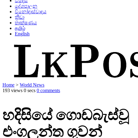
විදෙස්
දේශපාලන
විනෝදාස්වාදය
ක්‍රීඩා
තාක්ෂණය
தமிழ்
English
Home
>
World News
193 views
0 secs
0 comments
හදිසියේ ගොඩබැස්වූ
එංගලන්ත ගුවන්