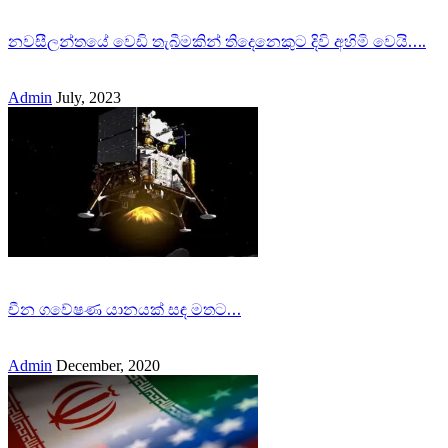
නවසීලන්තයේ වෙඩි තැබීමකින් තිදෙනෙකුට දිවි අහිමි වෙයි….
Admin
July, 2023
චීන ගවේෂණ යානයක් සඳ මතට…
Admin
December, 2020