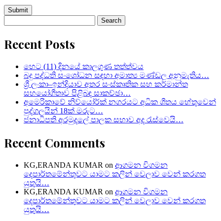
Search
for:
Recent Posts
හෙට (11) දිනයේ කාලගුණ තත්ත්වය
බදු පද්ධති සංශෝධන සඳහා අමාත්‍ය මණ්ඩල අනුමැතිය…
ශ්‍රී ලංකා–ඉන්දියාව අතර සංස්කෘතික සහ කර්මාන්ත
සහයෝගීතාව පිළිබඳ සාකච්ඡා…
අමෙරිකාවේ නිව්යෝර්ක් නගරයට අධික ශීතය හේතුවෙන්
පුද්ගලයින් 18ක් මරුට…
ජනාධිපති අරමුදලේ පාලක සභාව අද රැස්වෙයි…
Recent Comments
KG,ERANDA KUMAR
on
ආගමන විගමන
දෙපාර්තමේන්තුවට යාමට කලින් වෙලාව වෙන් කරගත
යුතුයි…
KG,ERANDA KUMAR
on
ආගමන විගමන
දෙපාර්තමේන්තුවට යාමට කලින් වෙලාව වෙන් කරගත
යුතුයි…