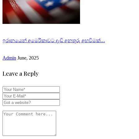
ඉරානයෙන් අමෙරිකාවට දැඩි අනතුරු අඟවීමක්…
Admin
June, 2025
Leave a Reply