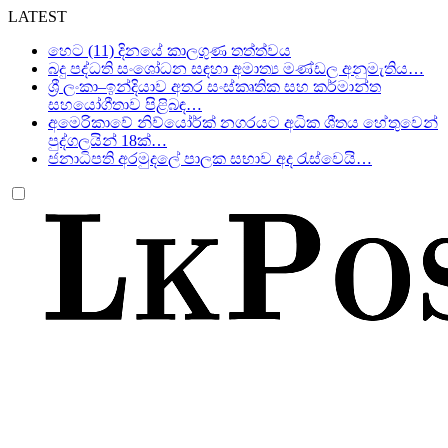
LATEST
හෙට (11) දිනයේ කාලගුණ තත්ත්වය
බදු පද්ධති සංශෝධන සඳහා අමාත්‍ය මණ්ඩල අනුමැතිය…
ශ්‍රී ලංකා–ඉන්දියාව අතර සංස්කෘතික සහ කර්මාන්ත
සහයෝගීතාව පිළිබඳ…
අමෙරිකාවේ නිව්යෝර්ක් නගරයට අධික ශීතය හේතුවෙන්
පුද්ගලයින් 18ක්…
ජනාධිපති අරමුදලේ පාලක සභාව අද රැස්වෙයි…