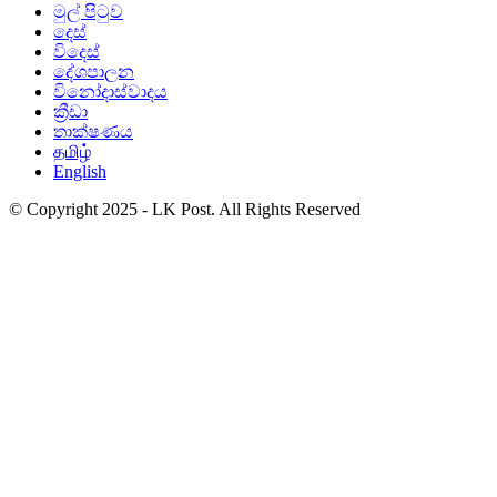
මුල් පිටුව
දෙස්
විදෙස්
දේශපාලන
විනෝදාස්වාදය
ක්‍රීඩා
තාක්ෂණය
தமிழ்
English
© Copyright 2025 - LK Post. All Rights Reserved