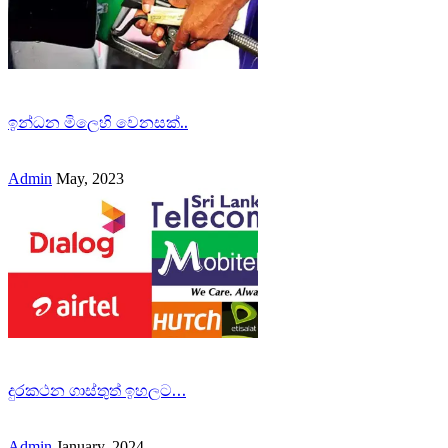
ඉන්ධන මිලෙහි වෙනසක්..
Admin
May, 2023
දුරකථන ගාස්තුත් ඉහලට…
Admin
January, 2024