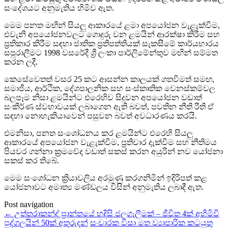
සංදේශයට අනුමැතිය හිමිව ඇත.
මෙම පනත මඟින් සියලු ආකාරයේ ළමා අපයෝජන වැළැක්වීම,
එවැනි අපයෝජනවලට ගොදුරු වන ළමයින් ආරක්ෂා කිරීම සහ
ප්‍රතිකාර කිරීම සඳහා ජාතික ප්‍රතිපත්තියක් සැකසීමේ කාර්යභාරය
සපුරාලීමට 1998 වසරේදී ශ්‍රී ලංකා පාර්ලිමේන්තුව මඟින් සම්මත
කරන ලදී.
කෙසේවෙතත් වසර 25 කට ආසන්න කාලයක් ගතවීමත් සමඟ,
සමාජීය, ආර්ථික, දේශපාලනික සහ සංස්කෘතික වෙනස්කම්වල
බලපෑම නිසා ළමයින්ට එරෙහිව සිදුවන අපයෝජන වඩාත්
සංකීර්ණ ස්වභාවයක් ලබාගෙන ඇති බවත්, පවතින නීති රීති ඒ
සඳහා නොහැකියාවෙන් පසුවන බවත් අවධාරණය කරයි.
එමනිසා, පනත සංශෝධනය කර ළමයින්ට එරෙහි සියලු
ආකාරයේ අපයෝජන වැළැක්වීම, ප්‍රතිචාර දැක්වීම සහ නීතිමය
පියවර ගන්නා ක්‍රමවේද වඩාත් සකස් කරන අයුරින් නව යෝජනා
සකස් කර තිබේ.
මෙම සංශෝධන ක්‍රියාවලිය අරමුණු කරගනිමින් ඉදිරිපත් කළ
යෝජනාවට අමාත්‍ය මණ්ඩලය විසින් අනුමැතිය ලබාදී ඇත.
Post navigation
←
උත්තරාකන්ද් ප්‍රාන්තයේ හදිසි ජලගැලීමක් – ජීවිත 4ක් අහිමිවී
පුද්ගලයින් 50ක් අතුරුදන්
සංචාරක වීසා මත ව්‍යාපාරික කටයුතු