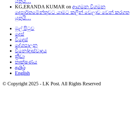
යුතුයි…
KG,ERANDA KUMAR
on
ආගමන විගමන
දෙපාර්තමේන්තුවට යාමට කලින් වෙලාව වෙන් කරගත
යුතුයි…
මුල් පිටුව
දෙස්
විදෙස්
දේශපාලන
විනෝදාස්වාදය
ක්‍රීඩා
තාක්ෂණය
தமிழ்
English
© Copyright 2025 - LK Post. All Rights Reserved