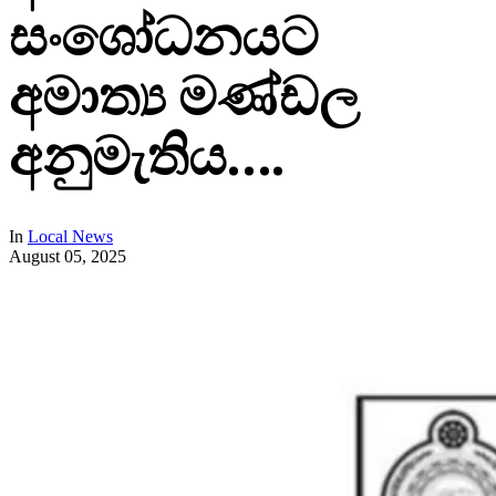
සංශෝධනයට
අමාත්‍ය මණ්ඩල
අනුමැතිය….
In
Local News
August 05, 2025