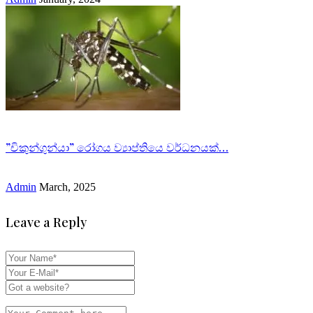
”චිකුන්ගුන්යා” රෝගය ව්‍යාප්තියෙ වර්ධනයක්…
Admin
March, 2025
Leave a Reply