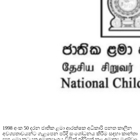
1998 අංක 50 දරන ජාතික ළමා ආරක්ෂක අධිකාරි පනත කාලීන
අවශ්‍යතාවයන්ට ගැළපෙන පරිදි සංශෝධනය කිරීම සඳහා කාන්තා
සහ ළමා කටයුතු අමාත්‍යාංශය විසින් ඉදිරිපත් කළ අමාත්‍ය මණ්ඩල