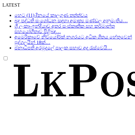
LATEST
හෙට (11) දිනයේ කාලගුණ තත්ත්වය
බදු පද්ධති සංශෝධන සඳහා අමාත්‍ය මණ්ඩල අනුමැතිය…
ශ්‍රී ලංකා–ඉන්දියාව අතර සංස්කෘතික සහ කර්මාන්ත
සහයෝගීතාව පිළිබඳ…
අමෙරිකාවේ නිව්යෝර්ක් නගරයට අධික ශීතය හේතුවෙන්
පුද්ගලයින් 18ක්…
ජනාධිපති අරමුදලේ පාලක සභාව අද රැස්වෙයි…