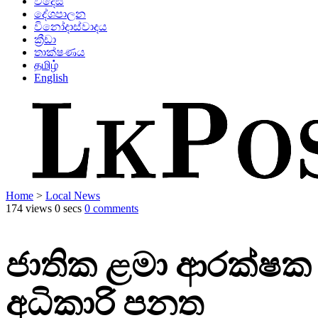
විදෙස්
දේශපාලන
විනෝදාස්වාදය
ක්‍රීඩා
තාක්ෂණය
தமிழ்
English
Home
>
Local News
174 views
0 secs
0 comments
ජාතික ළමා ආරක්ෂක
අධිකාරි පනත