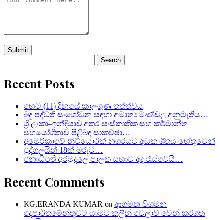
Search
for:
Recent Posts
හෙට (11) දිනයේ කාලගුණ තත්ත්වය
බදු පද්ධති සංශෝධන සඳහා අමාත්‍ය මණ්ඩල අනුමැතිය…
ශ්‍රී ලංකා–ඉන්දියාව අතර සංස්කෘතික සහ කර්මාන්ත
සහයෝගීතාව පිළිබඳ සාකච්ඡා…
අමෙරිකාවේ නිව්යෝර්ක් නගරයට අධික ශීතය හේතුවෙන්
පුද්ගලයින් 18ක් මරුට…
ජනාධිපති අරමුදලේ පාලක සභාව අද රැස්වෙයි…
Recent Comments
KG,ERANDA KUMAR
on
ආගමන විගමන
දෙපාර්තමේන්තුවට යාමට කලින් වෙලාව වෙන් කරගත