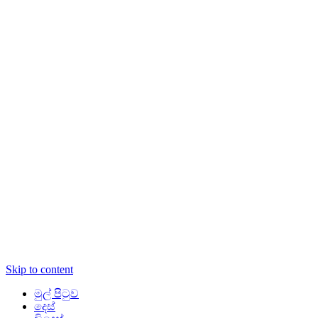
Skip to content
මුල් පිටුව
දෙස්