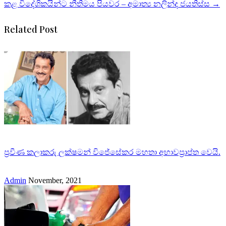
කළ විදේශිකයින්ට නීතිමය පියවර – අමාත්‍ය නලින්ද ජයතිස්ස
→
Related Post
ප්‍රවීණ කලාකරු ලක්ෂමන් විජේසේකර මහතා අභාවප්‍රාප්ත වෙයි.
Admin
November, 2021