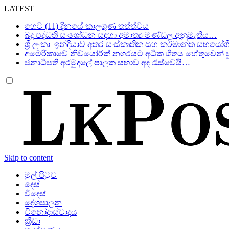
LATEST
හෙට (11) දිනයේ කාලගුණ තත්ත්වය
බදු පද්ධති සංශෝධන සඳහා අමාත්‍ය මණ්ඩල අනුමැතිය…
ශ්‍රී ලංකා–ඉන්දියාව අතර සංස්කෘතික සහ කර්මාන්ත සහයෝග
අමෙරිකාවේ නිව්යෝර්ක් නගරයට අධික ශීතය හේතුවෙන් පු
ජනාධිපති අරමුදලේ පාලක සභාව අද රැස්වෙයි…
Skip to content
මුල් පිටුව
දෙස්
විදෙස්
දේශපාලන
විනෝදාස්වාදය
ක්‍රීඩා