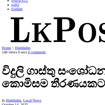
තාක්ෂණය
தமிழ்
English
Home
>
Highlights
146 views
0 secs
0 comments
විදුලි ගාස්තු සං
කොමිසම තීරණයක
In
Highlights
,
Local News
October 14, 2025