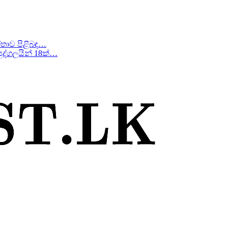
ීතාව පිළිබඳ…
ද්ගලයින් 18ක්…