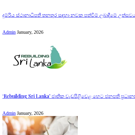
දුම්රිය ස්ථානාධිපති තනතුර සඳහා නවක පත්වීම් ලබාදීමේ උත්සව
Admin
January, 2026
‘Rebuilding Sri Lanka’ ජාතික වැඩපිළිවෙළ හෙට ජනපති ප්‍ර
Admin
January, 2026