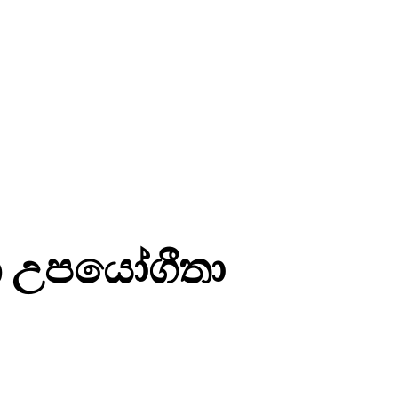
න උපයෝගීතා