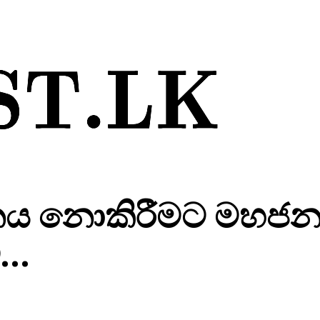
ශෝධනය නොකිරීමට මහජ
ට…