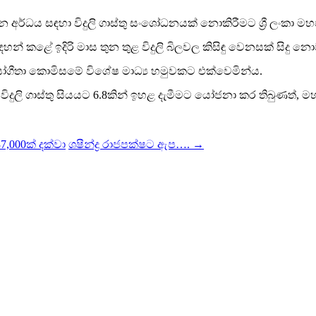
වසරේ තෙවන අර්ධය සඳහා විදුලි ගාස්තු සංශෝධනයක් නොකිරීමට ශ්‍
හන් කළේ ඉදිරි මාස තුන තුළ විදුලි බිලවල කිසිඳු වෙනසක් සිදු න
යෝගීතා කොමිසමේ විශේෂ මාධ්‍ය හමුවකට එක්වෙමින්ය.
ුලි ගාස්තු සියයට 6.8කින් ඉහළ දැමීමට යෝජනා කර තිබුණත්, ම
37,000ක් දක්වා
ශෂීන්ද්‍ර රාජපක්ෂට ඇප….
→