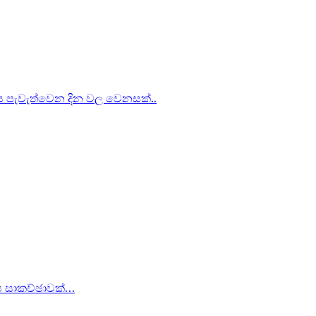
 පැවැත්වෙන දින වල වෙනසක්..
ේෂ සාකච්ඡාවක්…