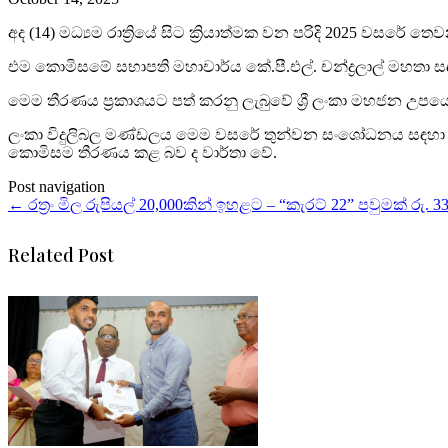
අද (14) මධ්‍යම රාත්‍රියේ සිට ක්‍රියාත්මක වන පරිදි 2025 
එම කොමිසමේ සභාපති මහාචාර්ය කේ.පී.එල්. චන්ද්‍රලාල් මහතා සඳ
මෙම තීරණය ප්‍රකාශයට පත් කරනු ලැබුවේ ශ්‍රී ලංකා මහජන උප
ලංකා විදුලිබල මණ්ඩලය මෙම වසරේ තුන්වන සංශෝධනය සඳහා විද
කොමිසම තීරණය කළ බව ද වාර්තා වේ.
Post navigation
←
රත්‍රං මිල රුපියල් 20,000කින් ඉහළට – “කැරට් 22” පවුමක් රු. 3
Related Post