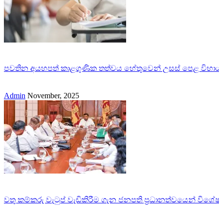
පවතින අයහපත් කාළගුණික තත්වය හේතුවෙන් උසස් පෙළ විභාය
Admin
November, 2025
වතු කම්කරු වැටුප් වැඩිකිරීම ගැන ජනපති ප්‍රධානත්වයෙන් විශ