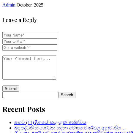
Admin
October, 2025
Leave a Reply
Search
for:
Recent Posts
හෙට (11) දිනයේ කාලගුණ තත්ත්වය
බදු පද්ධති සංශෝධන සඳහා අමාත්‍ය මණ්ඩල අනුමැතිය…