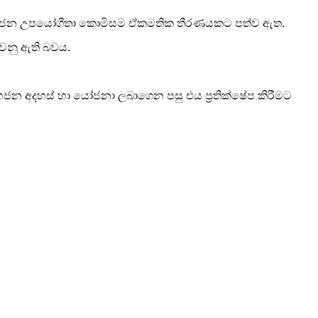
රී ලංකා මහජන උපයෝගීතා කොමිසම ඒකමතික තීරණයකට පත්ව ඇත.
ොවනු ඇති බවය.
හජන අදහස් හා යෝජනා ලබාගෙන පසු එය ප්‍රතික්ෂේප කිරීමට