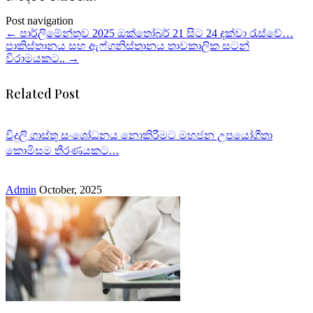
Post navigation
←
පාර්ලිමේන්තුව 2025 ඔක්තෝබර් 21 සිට 24 දක්වා රැස්වේ…
පාකිස්තානය සහ ඇෆ්ගනිස්තානය තාවකාලික සටන්
විරාමයකට..
→
Related Post
විදුලි ගාස්තු සංශෝධනය නොකිරීමට මහජන උපයෝගීතා
කොමිසම තීරණයකට…
Admin
October, 2025