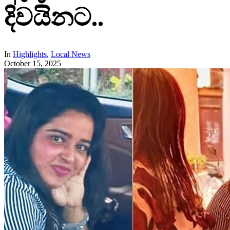
දිවයිනට..
In
Highlights
,
Local News
October 15, 2025