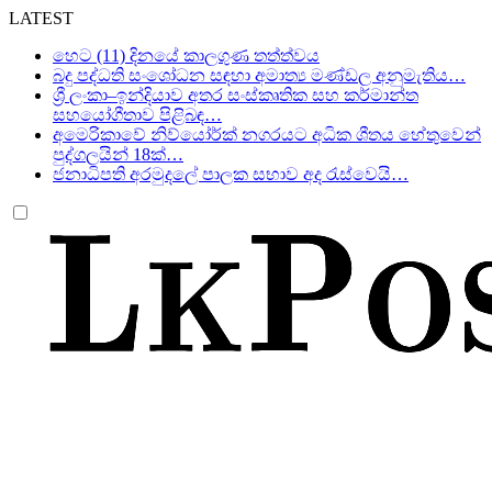
LATEST
හෙට (11) දිනයේ කාලගුණ තත්ත්වය
බදු පද්ධති සංශෝධන සඳහා අමාත්‍ය මණ්ඩල අනුමැතිය…
ශ්‍රී ලංකා–ඉන්දියාව අතර සංස්කෘතික සහ කර්මාන්ත
සහයෝගීතාව පිළිබඳ…
අමෙරිකාවේ නිව්යෝර්ක් නගරයට අධික ශීතය හේතුවෙන්
පුද්ගලයින් 18ක්…
ජනාධිපති අරමුදලේ පාලක සභාව අද රැස්වෙයි…