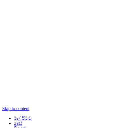
Skip to content
මුල් පිටුව
දෙස්