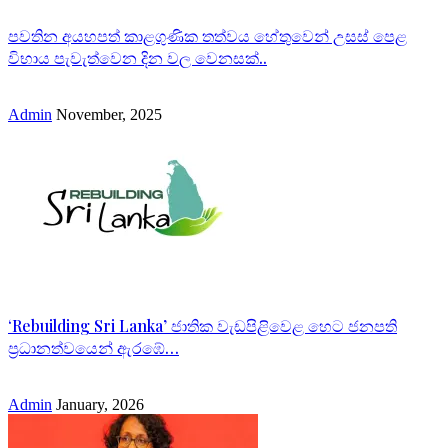
පවතින අයහපත් කාළගුණික තත්වය හේතුවෙන් උසස් පෙළ
විභාය පැවැත්වෙන දින වල වෙනසක්..
Admin
November, 2025
‘Rebuilding Sri Lanka’ ජාතික වැඩපිළිවෙළ හෙට ජනපති
ප්‍රධානත්වයෙන් ඇරඹේ…
Admin
January, 2026