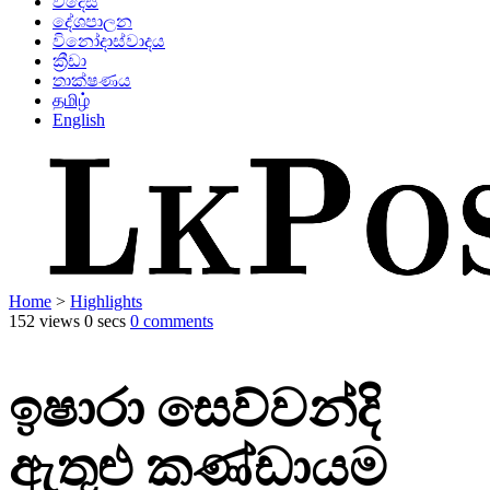
විදෙස්
දේශපාලන
විනෝදාස්වාදය
ක්‍රීඩා
තාක්ෂණය
தமிழ்
English
Home
>
Highlights
152 views
0 secs
0 comments
ඉෂාරා සෙව්වන්දි
ඇතුළු කණ්ඩායම