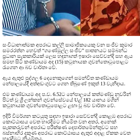
සංවිධානාත්මක අපරාධ කල්ලි සාමාජිකයෙකු වන සංජීව කුමාර
සමරරත්න හෙවත් “ගණේමුල්ල සංජීව” ඝාතනයට සම්බන්ධ
ප්‍රධාන සැකකාරියක් ලෙස හඳුනාගත් ඉෂාරා සෙව්වන්දි සහ ඇය
සමඟ සිටි කණ්ඩායම අද (15) කටුනායක ගුවන්තොටුපොළට
රැගෙන ආ බව වාර්තා වේ.
ඇය ඇතුළු පුද්ගල 6 දෙනෙකුගෙන් සමන්විත කණ්ඩායම
නේපාලයේදී අත්අඩංගුවට ගෙන තිබුණේ ඉකුත් 13 වැනිදාය.
එම කණ්ඩායම අද ප.ව. 6.52ට නේපාලයේ කත්මණ්ඩු නුවරින්
පිටත් වූ ශ්‍රී ලන්කන් ගුවන්සේවයේ Uළ් 182 යානය මගින්
කටුනායක ගුවන්තොටුපොළට ළඟා වූ බව වාර්තා වේ.
ඉදිරි විමර්ශන කටයුතු සඳහා ඉෂාරා සෙව්වන්දි කොළඹ අපරාධ
කොට්ඨාසය වෙත භාරදීමට නියමිත වන අතර, අනෙක්
සැකකරුවන් අපරාධ පරීක්ෂණ දෙපාර්තමේන්තුවට සහ
බස්නාහිර දකුණ අපරාධ කොට්ඨාසය ඇතුළු අදාළ ඒකක වෙත
භාරදීමට නියමිතය.