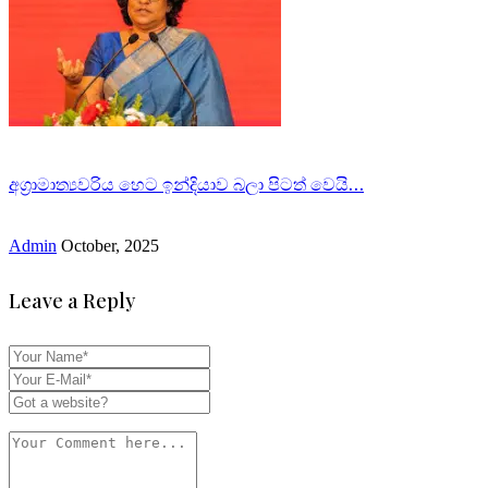
අග්‍රාමාත්‍යවරිය හෙට ඉන්දියාව බලා පිටත් වෙයි…
Admin
October, 2025
Leave a Reply