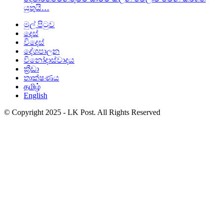
යුතුයි…
මුල් පිටුව
දෙස්
විදෙස්
දේශපාලන
විනෝදාස්වාදය
ක්‍රීඩා
තාක්ෂණය
தமிழ்
English
© Copyright 2025 - LK Post. All Rights Reserved