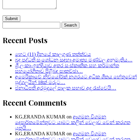
Search
for:
Recent Posts
හෙට (11) දිනයේ කාලගුණ තත්ත්වය
බදු පද්ධති සංශෝධන සඳහා අමාත්‍ය මණ්ඩල අනුමැතිය…
ශ්‍රී ලංකා–ඉන්දියාව අතර සංස්කෘතික සහ කර්මාන්ත
සහයෝගීතාව පිළිබඳ සාකච්ඡා…
අමෙරිකාවේ නිව්යෝර්ක් නගරයට අධික ශීතය හේතුවෙන්
පුද්ගලයින් 18ක් මරුට…
ජනාධිපති අරමුදලේ පාලක සභාව අද රැස්වෙයි…
Recent Comments
KG,ERANDA KUMAR
on
ආගමන විගමන
දෙපාර්තමේන්තුවට යාමට කලින් වෙලාව වෙන් කරගත
යුතුයි…
KG,ERANDA KUMAR
on
ආගමන විගමන
දෙපාර්තමේන්තුවට යාමට කලින් වෙලාව වෙන් කරගත