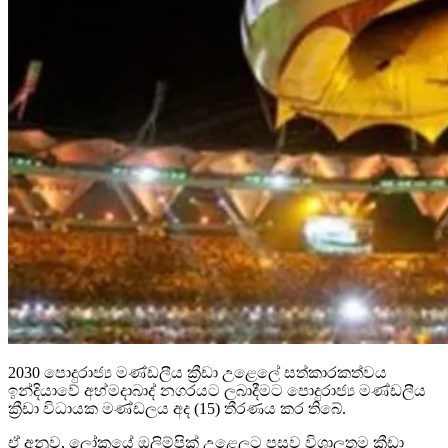
2030 පොදුරාජ්‍ය මණ්ඩලීය ක්‍රීඩා උළෙලේ සත්කාරකත්වය
ඉන්දියාවේ අහ්මදාබාද් නගරයට ලබාදීමට පොදුරාජ්‍ය මණ්ඩලීය
ක්‍රීඩා විධායක මණ්ඩලය අද (15) තීරණය කර තිබේ.
ඒ අනුව, ලෝකයේ ඔලිම්පික් උළෙලට පසුව විශාලතම ක්‍රීඩා