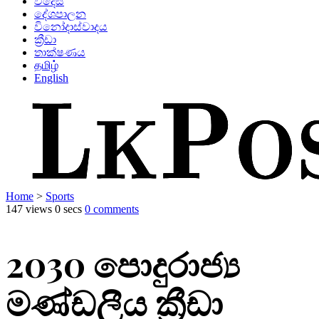
විදෙස්
දේශපාලන
විනෝදාස්වාදය
ක්‍රීඩා
තාක්ෂණය
தமிழ்
English
Home
>
Sports
147 views
0 secs
0 comments
2030 පොදුරාජ්‍ය
මණ්ඩලීය ක්‍රීඩා