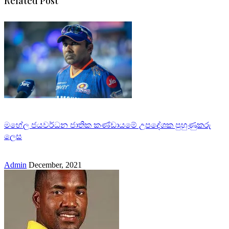
Related Post
මහේල ජයවර්ධන ජාතික කණ්ඩායමේ උපදේශක පුහුණුකරු
ලෙස
Admin
December, 2021