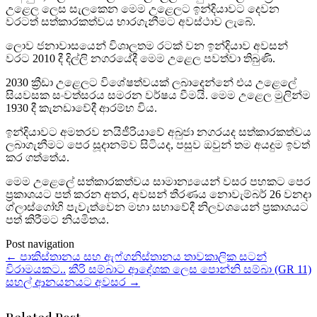
උළෙල ලෙස සැලකෙන මෙම උළෙලට ඉන්දියාවට දෙවන
වරටත් සත්කාරකත්වය භාරගැනීමට අවස්ථාව ලැබේ.
ලොව ජනාවාසයෙන් විශාලතම රටක් වන ඉන්දියාව අවසන්
වරට 2010 දී දිල්ලි නගරයේදී මෙම උළෙල පවත්වා තිබුණි.
2030 ක්‍රීඩා උළෙලට විශේෂත්වයක් ලබාදෙන්නේ එය උළෙලේ
සියවසක සංවත්සරය සමරන වර්ෂය වීමයි. මෙම උළෙල මුලින්ම
1930 දී කැනඩාවේදී ආරම්භ විය.
ඉන්දියාවට අමතරව නයිජීරියාවේ අබුජා නගරයද සත්කාරකත්වය
ලබාගැනීමට පෙර සූදානම්ව සිටියද, පසුව ඔවුන් තම අයදුම ඉවත්
කර ගත්තේය.
මෙම උළෙලේ සත්කාරකත්වය සාමාන්‍යයෙන් වසර පහකට පෙර
ප්‍රකාශයට පත් කරන අතර, අවසන් තීරණය නොවැම්බර් 26 වනදා
ග්ලාස්ගෝහි පැවැත්වෙන මහා සභාවේදී නිලවශයෙන් ප්‍රකාශයට
පත් කිරීමට නියමිතය.
Post navigation
←
පාකිස්තානය සහ ඇෆ්ගනිස්තානය තාවකාලික සටන්
විරාමයකට..
කීරි සම්බාට ආදේශක ලෙස පොන්නි සම්බා (GR 11)
සහල් ආනයනයට අවසර
→