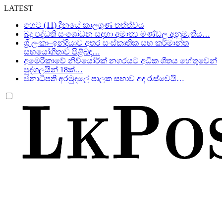
LATEST
හෙට (11) දිනයේ කාලගුණ තත්ත්වය
බදු පද්ධති සංශෝධන සඳහා අමාත්‍ය මණ්ඩල අනුමැතිය…
ශ්‍රී ලංකා–ඉන්දියාව අතර සංස්කෘතික සහ කර්මාන්ත
සහයෝගීතාව පිළිබඳ…
අමෙරිකාවේ නිව්යෝර්ක් නගරයට අධික ශීතය හේතුවෙන්
පුද්ගලයින් 18ක්…
ජනාධිපති අරමුදලේ පාලක සභාව අද රැස්වෙයි…