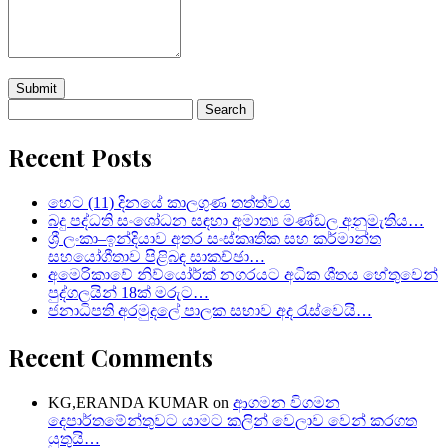
Search
for:
Recent Posts
හෙට (11) දිනයේ කාලගුණ තත්ත්වය
බදු පද්ධති සංශෝධන සඳහා අමාත්‍ය මණ්ඩල අනුමැතිය…
ශ්‍රී ලංකා–ඉන්දියාව අතර සංස්කෘතික සහ කර්මාන්ත
සහයෝගීතාව පිළිබඳ සාකච්ඡා…
අමෙරිකාවේ නිව්යෝර්ක් නගරයට අධික ශීතය හේතුවෙන්
පුද්ගලයින් 18ක් මරුට…
ජනාධිපති අරමුදලේ පාලක සභාව අද රැස්වෙයි…
Recent Comments
KG,ERANDA KUMAR
on
ආගමන විගමන
දෙපාර්තමේන්තුවට යාමට කලින් වෙලාව වෙන් කරගත
යුතුයි…