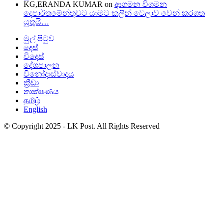
KG,ERANDA KUMAR
on
ආගමන විගමන
දෙපාර්තමේන්තුවට යාමට කලින් වෙලාව වෙන් කරගත
යුතුයි…
මුල් පිටුව
දෙස්
විදෙස්
දේශපාලන
විනෝදාස්වාදය
ක්‍රීඩා
තාක්ෂණය
தமிழ்
English
© Copyright 2025 - LK Post. All Rights Reserved