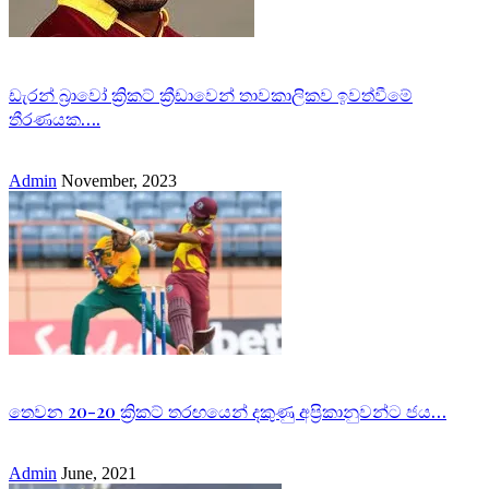
ඩැරන් බ්‍රාවෝ ක්‍රිකට් ක්‍රීඩාවෙන් තාවකාලිකව ඉවත්වීමේ
තීරණයක….
Admin
November, 2023
තෙවන 20-20 ක්‍රිකට් තරඟයෙන් දකුණු අප්‍රිකානුවන්ට ජය…
Admin
June, 2021