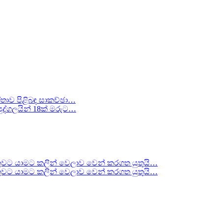
ීතාව පිළිබඳ සාකච්ඡා…
ද්ගලයින් 18ක් මරුට…
වට යාමට කලින් වෙලාව වෙන් කරගත යුතුයි…
වට යාමට කලින් වෙලාව වෙන් කරගත යුතුයි…