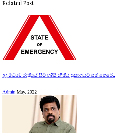
Related Post
අද මධ්‍යම රාත්‍රියේ සිට හදිසි නීතිය ප්‍රකාශයට පත් කෙරේ..
Admin
May, 2022