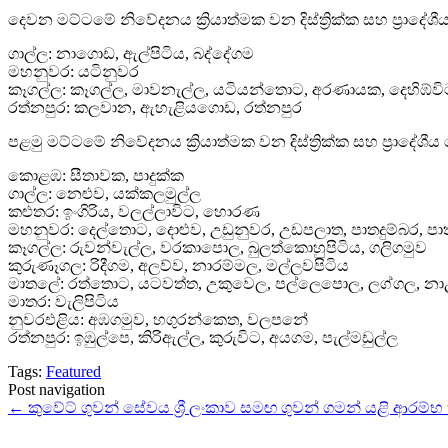
දෙවන මට්ටමේ නිවේදනය ක්‍රියාත්මක වන දිස්ත්‍රික්ක සහ ප්‍රාදේ
ගාල්ල: නාගොඩ, ඇල්පිටිය, බද්දේගම
මහනුවර: යටිනුවර
කෑගල්ල: කෑගල්ල, මාවනැල්ල, යටියන්තොට, අරණායක, දෙහිඹ්වි
රත්නපුර: කලවාන, ඇහැළියගොඩ, රත්නපුර
පළමු මට්ටමේ නිවේදනය ක්‍රියාත්මක වන දිස්ත්‍රික්ක සහ ප්‍රාදේශ
කොළඹ: සීතාවක, පාදුක්ක
ගාල්ල: නෙළුව, යක්කලමුල්ල
කළුතර: ඉංගිරිය, වලල්ලාවිට, හොරණ
මහනුවර: දෙල්තොට, දොළුව, උඩුනුවර, උඩපලාත, පාතදුම්බර,
කෑගල්ල: රුවන්වැල්ල, වරකාපොල, බුලත්කොහුපිටිය, ගලිගමුව
කුරුණෑගල: රිදීගම, අලව්ව, නාරම්මල, මල්ලවපිටිය
මාතලේ: රත්තොට, යටවත්ත, උකුවෙල, පල්ලෙපොල, ලග්ගල, 
මාතර: වැලිපිටිය
නුවරඑළිය: අඹගමුව, හගුරන්කෙත, වලපනේ
රත්නපුර: ඉඹුල්පෙ, කිරිඇල්ල, කුරුවිට, අයගම, පැල්මඩුල්ල
Tags:
Featured
Post navigation
←
කුවේට් ගුවන් සේවය ශ්‍රී ලංකාව සමඟ ගුවන් ගමන් යළි ආරම්