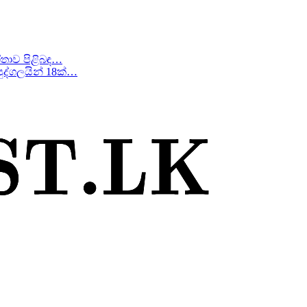
ීතාව පිළිබඳ…
ද්ගලයින් 18ක්…