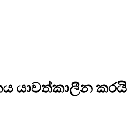
ය යාවත්කාලීන කරයි