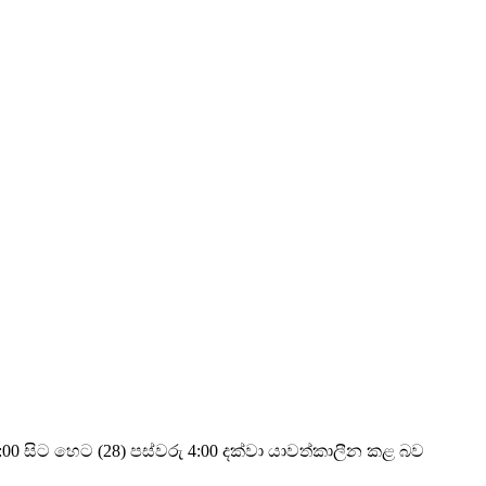
 සිට හෙට (28) පස්වරු 4:00 දක්වා යාවත්කාලීන කළ බව