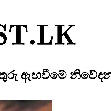
තුරු ඇඟවීමේ නිවේදන