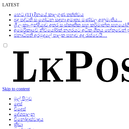
LATEST
හෙට (11) දිනයේ කාලගුණ තත්ත්වය
බදු පද්ධති සංශෝධන සඳහා අමාත්‍ය මණ්ඩල අනුමැතිය…
ශ්‍රී ලංකා–ඉන්දියාව අතර සංස්කෘතික සහ කර්මාන්ත සහයෝග
අමෙරිකාවේ නිව්යෝර්ක් නගරයට අධික ශීතය හේතුවෙන් පු
ජනාධිපති අරමුදලේ පාලක සභාව අද රැස්වෙයි…
Skip to content
මුල් පිටුව
දෙස්
විදෙස්
දේශපාලන
විනෝදාස්වාදය
ක්‍රීඩා