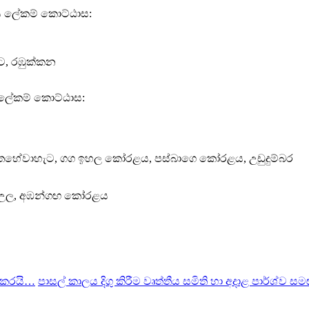
ශීය ලේකම් කොට්ඨාස:
ට, රඹුක්කන
ීය ලේකම් කොට්ඨාස:
 පාතහේවාහැට, ගග ඉහල කෝරළය, පස්බාගෙ කෝරළය, උඩුදුම්බර
නාඋල, අඹන්ගඟ කෝරළය
භ කරයි…
පාසල් කාලය දිගු කිරීම වෘත්තීය සමිති හා අදාළ පාර්ශ්ව