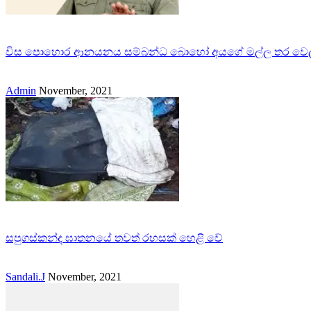
විස පොහොර ආනයනය සම්බන්ධ බොහෝ අයගේ මල්ල තර වෙලා 
Admin
November, 2021
සපුගස්කන්ද ඝාතනයේ තවත් රහසක් හෙළි වේ
Sandali.J
November, 2021