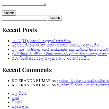
Search
for:
Recent Posts
හෙට (11) දිනයේ කාලගුණ තත්ත්වය
බදු පද්ධති සංශෝධන සඳහා අමාත්‍ය මණ්ඩල අනුමැතිය…
ශ්‍රී ලංකා–ඉන්දියාව අතර සංස්කෘතික සහ කර්මාන්ත සහයෝග
අමෙරිකාවේ නිව්යෝර්ක් නගරයට අධික ශීතය හේතුවෙන් පු
ජනාධිපති අරමුදලේ පාලක සභාව අද රැස්වෙයි…
Recent Comments
KG,ERANDA KUMAR
on
ආගමන විගමන දෙපාර්තමේන්තු
KG,ERANDA KUMAR
on
ආගමන විගමන දෙපාර්තමේන්තු
මුල් පිටුව
දෙස්
විදෙස්
දේශපාලන