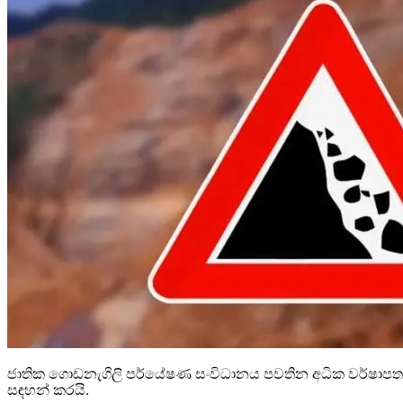
ජාතික ගොඩනැගිලි පර්යේෂණ සංවිධානය පවතින අධික වර්ෂාපතන 
සඳහන් කරයි.