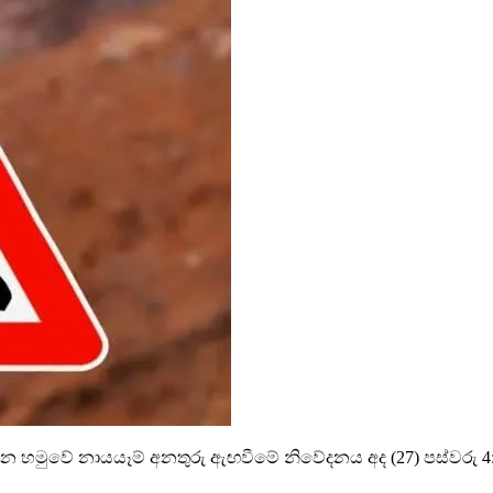
හමුවේ නායයෑම් අනතුරු ඇඟවීමේ නිවේදනය අද (27) පස්වරු 4:00