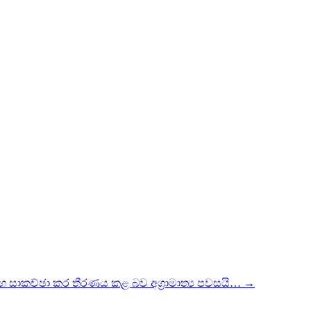
 සමඟ සාකච්ඡා කර තීරණය කළ බව අග්‍රාමාත්‍ය පවසයි…
→