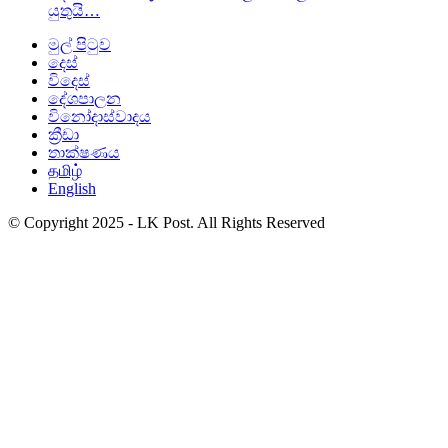
යුතුයි…
මුල් පිටුව
දෙස්
විදෙස්
දේශපාලන
විනෝදාස්වාදය
ක්‍රීඩා
තාක්ෂණය
தமிழ்
English
© Copyright 2025 - LK Post. All Rights Reserved