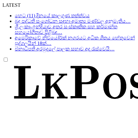
LATEST
හෙට (11) දිනයේ කාලගුණ තත්ත්වය
බදු පද්ධති සංශෝධන සඳහා අමාත්‍ය මණ්ඩල අනුමැතිය…
ශ්‍රී ලංකා–ඉන්දියාව අතර සංස්කෘතික සහ කර්මාන්ත
සහයෝගීතාව පිළිබඳ…
අමෙරිකාවේ නිව්යෝර්ක් නගරයට අධික ශීතය හේතුවෙන්
පුද්ගලයින් 18ක්…
ජනාධිපති අරමුදලේ පාලක සභාව අද රැස්වෙයි…