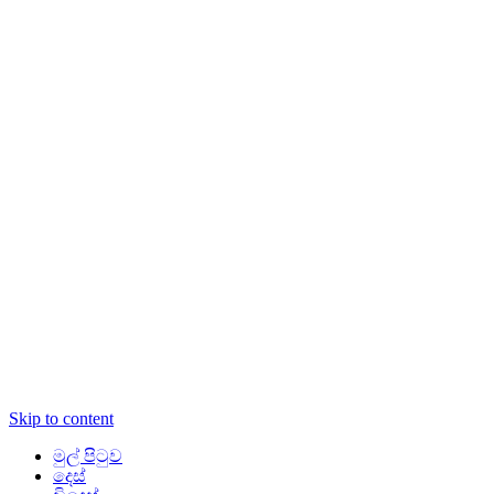
Skip to content
මුල් පිටුව
දෙස්