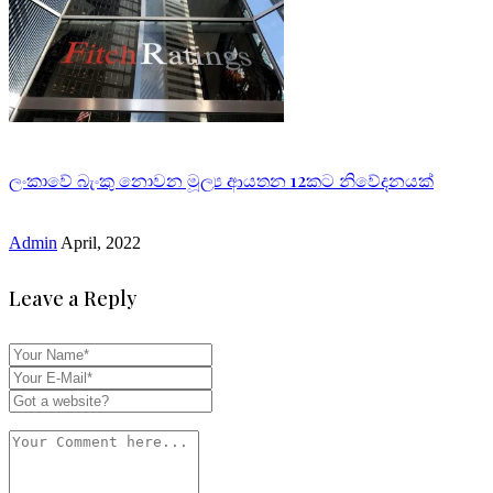
ලංකාවේ බැංකු නොවන මූල්‍ය ආයතන 12කට නිවේදනයක්
Admin
April, 2022
Leave a Reply