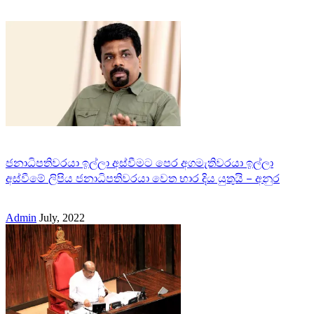
ජනාධිපතිවරයා ඉල්ලා අස්වීමට පෙර අගමැතිවරයා ඉල්ලා
අස්වීමේ ලිපිය ජනාධිපතිවරයා වෙත භාර දිය යුතුයි – අනුර
Admin
July, 2022