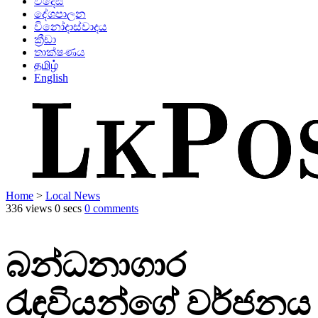
විදෙස්
දේශපාලන
විනෝදාස්වාදය
ක්‍රීඩා
තාක්ෂණය
தமிழ்
English
Home
>
Local News
336 views
0 secs
0 comments
බන්ධනාගාර
රැඳවියන්ගේ වර්ජනය