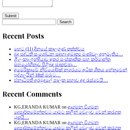
Search
for:
Recent Posts
හෙට (11) දිනයේ කාලගුණ තත්ත්වය
බදු පද්ධති සංශෝධන සඳහා අමාත්‍ය මණ්ඩල අනුමැතිය…
ශ්‍රී ලංකා–ඉන්දියාව අතර සංස්කෘතික සහ කර්මාන්ත
සහයෝගීතාව පිළිබඳ සාකච්ඡා…
අමෙරිකාවේ නිව්යෝර්ක් නගරයට අධික ශීතය හේතුවෙන්
පුද්ගලයින් 18ක් මරුට…
ජනාධිපති අරමුදලේ පාලක සභාව අද රැස්වෙයි…
Recent Comments
KG,ERANDA KUMAR
on
ආගමන විගමන
දෙපාර්තමේන්තුවට යාමට කලින් වෙලාව වෙන් කරගත
යුතුයි…
KG,ERANDA KUMAR
on
ආගමන විගමන
දෙපාර්තමේන්තුවට යාමට කලින් වෙලාව වෙන් කරගත