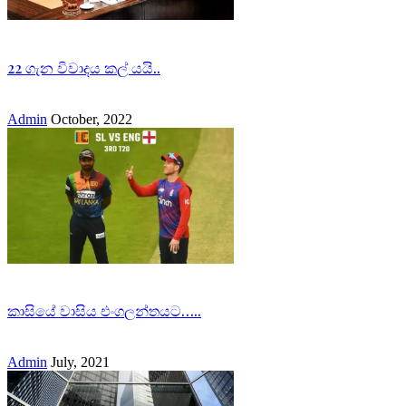
22 ගැන විවාදය කල් යයි..
Admin
October, 2022
කාසියේ වාසිය එංගලන්තයට…..
Admin
July, 2021