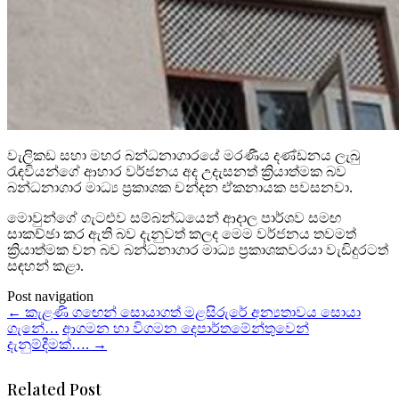
වැලිකඩ සහා මහර බන්ධනාගාරයේ මරණීය දණ්ඩනය ලැබු
රැඳවියන්ගේ ආහාර වර්ජනය අද උදැසනත් ක්‍රියාත්මක බව
බන්ධනාගාර මාධ්‍ය ප්‍රකාශක චන්දන ඒකනායක පවසනවා.
මොවුන්ගේ ගැටළුව සම්බන්ධයෙන් ආදාල පාර්ශව සමඟ
සාකච්ඡා කර ඇති බව දැනුවත් කලද මෙම වර්ජනය තවමත්
ක්‍රියාත්මක වන බව බන්ධනාගාර මාධ්‍ය ප්‍රකාශකවරයා වැඩිදුරටත්
සඳහන් කළා.
Post navigation
←
කැළණි ගඟෙන් සොයාගත් මළසිරුරේ අන්‍යතාවය සොයා
ගැනේ…
ආගමන හා විගමන දෙපාර්තමේන්තුවෙන්
දැනුම්දීමක්….
→
Related Post