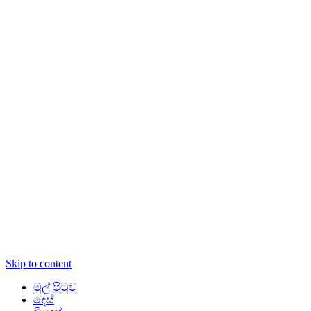
Skip to content
මුල් පිටුව
දෙස්