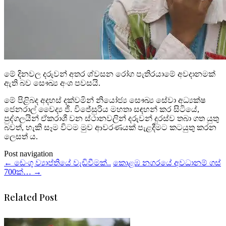
මේ දිනවල දරුවන් අතර ශ්වසන රෝග පැතිරයාමේ අවදානමක්
ඇති බව සෞඛ්‍ය අංශ පවසයි.
මේ පිළිබද අදහස් දක්වමින් නි‍යෝජ්‍ය සෞඛ්‍ය සේවා අධ්‍යක්ෂ
ජෙනරාල් වෛද්‍ය ජී. විජේසුරිය මහතා සඳහන් කර සිටියේ,
පුද්ගලයින් ඒකරාශී වන ස්ථානවලින් දරුවන් දුරස්ව තබා ගත යුතු
බවත්, හැකි සෑම විටම මුව ආවරණයක් පැළදීමට කටයුතු කරන
ලෙසත් ය.
Post navigation
←
ඩෙංගු ව්‍යාප්තියේ වැඩිවීමක්..
කොළඹ නගරයේ අවධානම් ගස්
700ක්…
→
Related Post