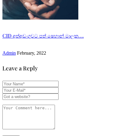
CID අත්අඩංගුවට පත් ෂෙහාන් මාලක….
Admin
February, 2022
Leave a Reply