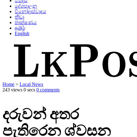
විදෙස්
දේශපාලන
විනෝදාස්වාදය
ක්‍රීඩා
තාක්ෂණය
தமிழ்
English
Home
>
Local News
243 views
0 secs
0 comments
දරුවන් අතර
පැතිරෙන ශ්වසන