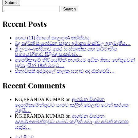
Search
for:
Recent Posts
හෙට (11) දිනයේ කාලගුණ තත්ත්වය
බදු පද්ධති සංශෝධන සඳහා අමාත්‍ය මණ්ඩල අනුමැතිය…
ශ්‍රී ලංකා–ඉන්දියාව අතර සංස්කෘතික සහ කර්මාන්ත
සහයෝගීතාව පිළිබඳ සාකච්ඡා…
අමෙරිකාවේ නිව්යෝර්ක් නගරයට අධික ශීතය හේතුවෙන්
පුද්ගලයින් 18ක් මරුට…
ජනාධිපති අරමුදලේ පාලක සභාව අද රැස්වෙයි…
Recent Comments
KG,ERANDA KUMAR
on
ආගමන විගමන
දෙපාර්තමේන්තුවට යාමට කලින් වෙලාව වෙන් කරගත
යුතුයි…
KG,ERANDA KUMAR
on
ආගමන විගමන
දෙපාර්තමේන්තුවට යාමට කලින් වෙලාව වෙන් කරගත
යුතුයි…
මුල් පිටුව