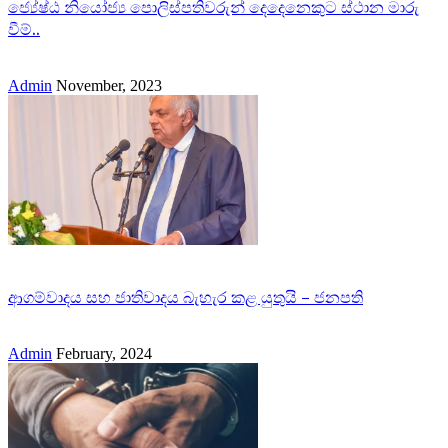
ජ්‍යේෂ්ඨ නියෝජ්‍ය පොලිස්පතිවරුන් දෙදෙනෙකුට ස්ථාන මාරු
වීම්..
Admin
November, 2023
ආගම්වාදය සහ ජාතිවාදය බැහැර කළ යුතුයි – ජනපති
Admin
February, 2024