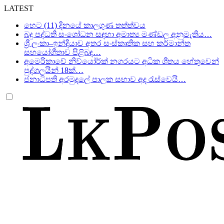
LATEST
හෙට (11) දිනයේ කාලගුණ තත්ත්වය
බදු පද්ධති සංශෝධන සඳහා අමාත්‍ය මණ්ඩල අනුමැතිය…
ශ්‍රී ලංකා–ඉන්දියාව අතර සංස්කෘතික සහ කර්මාන්ත
සහයෝගීතාව පිළිබඳ…
අමෙරිකාවේ නිව්යෝර්ක් නගරයට අධික ශීතය හේතුවෙන්
පුද්ගලයින් 18ක්…
ජනාධිපති අරමුදලේ පාලක සභාව අද රැස්වෙයි…