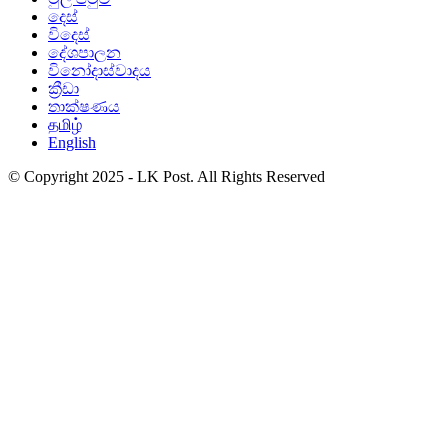
දෙස්
විදෙස්
දේශපාලන
විනෝදාස්වාදය
ක්‍රීඩා
තාක්ෂණය
தமிழ்
English
© Copyright 2025 - LK Post. All Rights Reserved