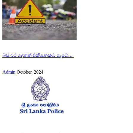
බස් රථ දෙකක් එකිනෙකට ගැටේ….
Admin
October, 2024