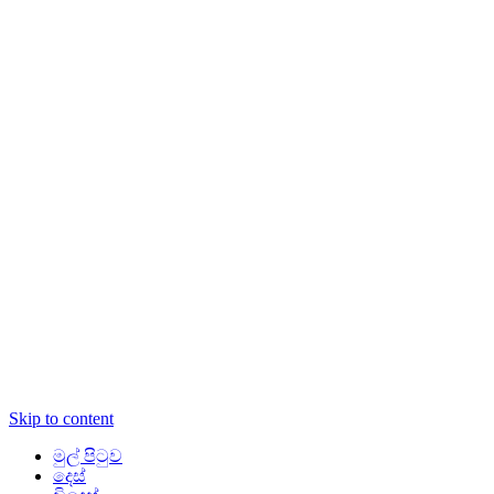
Skip to content
මුල් පිටුව
දෙස්