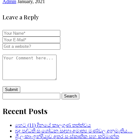
Admin
January, 2021
Leave a Reply
Search
for:
Recent Posts
හෙට (11) දිනයේ කාලගුණ තත්ත්වය
බදු පද්ධති සංශෝධන සඳහා අමාත්‍ය මණ්ඩල අනුමැතිය…
ශ්‍රී ලංකා–ඉන්දියාව අතර සංස්කෘතික සහ කර්මාන්ත