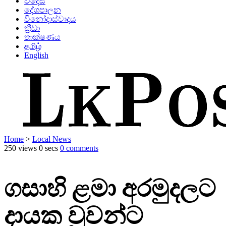
විදෙස්
දේශපාලන
විනෝදාස්වාදය
ක්‍රීඩා
තාක්ෂණය
தமிழ்
English
Home
>
Local News
250 views
0 secs
0 comments
ගසාහි ළමා අරමුදලට
දායක වූවන්ට