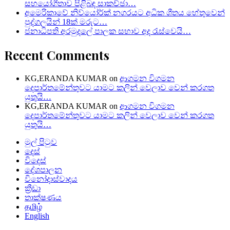
සහයෝගීතාව පිළිබඳ සාකච්ඡා…
අමෙරිකාවේ නිව්යෝර්ක් නගරයට අධික ශීතය හේතුවෙන්
පුද්ගලයින් 18ක් මරුට…
ජනාධිපති අරමුදලේ පාලක සභාව අද රැස්වෙයි…
Recent Comments
KG,ERANDA KUMAR
on
ආගමන විගමන
දෙපාර්තමේන්තුවට යාමට කලින් වෙලාව වෙන් කරගත
යුතුයි…
KG,ERANDA KUMAR
on
ආගමන විගමන
දෙපාර්තමේන්තුවට යාමට කලින් වෙලාව වෙන් කරගත
යුතුයි…
මුල් පිටුව
දෙස්
විදෙස්
දේශපාලන
විනෝදාස්වාදය
ක්‍රීඩා
තාක්ෂණය
தமிழ்
English