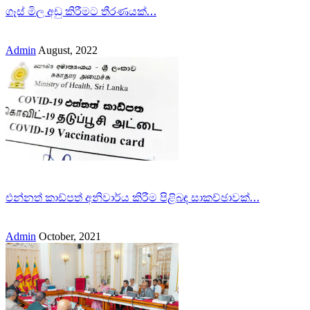
ගෑස් මිල අඩු කිරීමට තීරණයක්…
Admin
August, 2022
එන්නත් කාඩ්පත් අනිවාර්ය කිරීම පිළිබඳ සාකච්ඡාවක්…
Admin
October, 2021