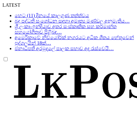
LATEST
හෙට (11) දිනයේ කාලගුණ තත්ත්වය
බදු පද්ධති සංශෝධන සඳහා අමාත්‍ය මණ්ඩල අනුමැතිය…
ශ්‍රී ලංකා–ඉන්දියාව අතර සංස්කෘතික සහ කර්මාන්ත
සහයෝගීතාව පිළිබඳ…
අමෙරිකාවේ නිව්යෝර්ක් නගරයට අධික ශීතය හේතුවෙන්
පුද්ගලයින් 18ක්…
ජනාධිපති අරමුදලේ පාලක සභාව අද රැස්වෙයි…