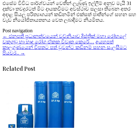
එසේම විවිධ පාර්ශ්වයන් වෙතින් ලැබුණු ඉල්ලීම් අනුව මැයි 31
දක්වා තවදුරටත් මීට දායකවීමට අවස්ථාව සලසා තිබෙන අතර
අදාළ සියලු පරිත්‍යාගයන් කඩිනමින් එක්සත් ජාතීන්ගේ සහන සහ
වැඩ නියෝජිතායතනය වෙත ලබාදීමට නියමිතය.
Post navigation
←
ජනපති ප්‍රධානත්වයෙන් වව්නියාව දිස්ත්‍රික් මහා රෝහලේ
වකුගඩු හා හෘද රෝග ඒකක විවෘත කෙරේ…
අයහපත්
කාලගුණයෙන් විපතට පත් වූවන්ට කඩිනම් සහන සැලසීමට
පියවර..
→
Related Post