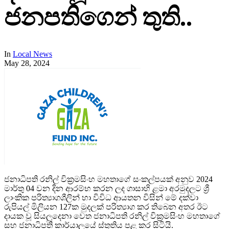
ජනපතිගෙන් තුති..
In
Local News
May 28, 2024
ජනාධිපති රනිල් වික්‍රමසිංහ මහතාගේ සංකල්පයක් අනුව 2024
මාර්තු 04 වන දින ආරම්භ කරන ලද ගාසාහි ළමා අරමුදලට ශ්‍රී
ලාංකික පරිත්‍යාගශීලින් හා විවිධ ආයතන විසින් මේ දක්වා
රුපියල් මිලියන 127ක මුදලක් පරිත්‍යාග කර තිබෙන අතර ඊට
දායක වූ සියලුදෙනා වෙත ජනාධිපති රනිල් වික්‍රමසිංහ මහතාගේ
සහ ජනාධිපති කාර්යාලයේ ස්තූතිය පළ කර සිටියි.