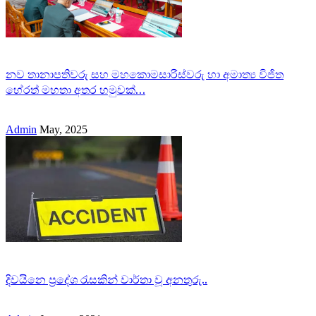
නව තානාපතිවරු සහ මහකොමසාරිස්වරු හා අමාත්‍ය විජිත
හේරත් මහතා අතර හමුවක්…
Admin
May, 2025
දිවයිනෙ ප්‍රදේශ රැසකින් වාර්තා වූ අනතුරු..