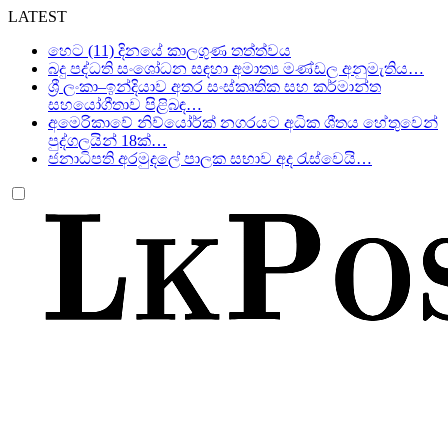
LATEST
හෙට (11) දිනයේ කාලගුණ තත්ත්වය
බදු පද්ධති සංශෝධන සඳහා අමාත්‍ය මණ්ඩල අනුමැතිය…
ශ්‍රී ලංකා–ඉන්දියාව අතර සංස්කෘතික සහ කර්මාන්ත
සහයෝගීතාව පිළිබඳ…
අමෙරිකාවේ නිව්යෝර්ක් නගරයට අධික ශීතය හේතුවෙන්
පුද්ගලයින් 18ක්…
ජනාධිපති අරමුදලේ පාලක සභාව අද රැස්වෙයි…