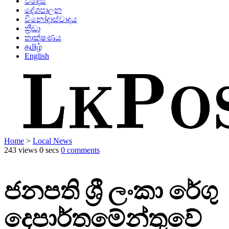
විදෙස්
දේශපාලන
විනෝදාස්වාදය
ක්‍රීඩා
තාක්ෂණය
தமிழ்
English
Home
>
Local News
243 views
0 secs
0 comments
ජනපති ශ්‍රී ලංකා රේගු
දෙපාර්තමේන්තුවේ