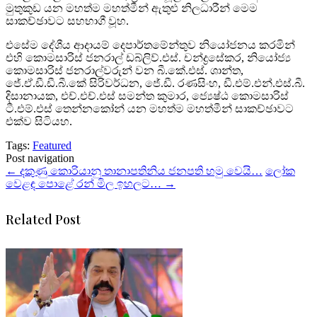
මුතුකුඩ යන මහත්ම මහත්මීන් ඇතුළු නිලධාරීන් මෙම
සාකච්ඡාවට සහභාගී වූහ.
එසේම දේශීය ආදායම් දෙපාර්තමේන්තුව නියෝජනය කරමින්
එහි කොමසාරිස් ජනරාල් ඩබ්ලිව්.එස්. චන්ද්‍රසේකර, නියෝජ්‍ය
කොමසාරිස් ජනරාල්වරුන් වන බී.කේ.එස්. ශාන්ත,
ජේ.ඒ.ඩී.ඩී.බී.කේ සිරිවර්ධන, ජේ.ඩී. රණසිංහ, ඩී.එම්.එන්.එස්.බී.
දිසානායක, එච්.එච්.එස් සමන්ත කුමාර, ජ්‍යෙෂ්ඨ කොමසාරිස්
ටී.එම්.එස් තෙන්නකෝන් යන මහත්ම මහත්මීන් සාකච්ඡාවට
එක්ව සිටියහ.
Tags:
Featured
Post navigation
←
දකුණු කොරියානු තානාපතිනිය ජනපති හමු වෙයි…
ලෝක
වෙළඳ පොළේ රන් මිල ඉහලට…
→
Related Post