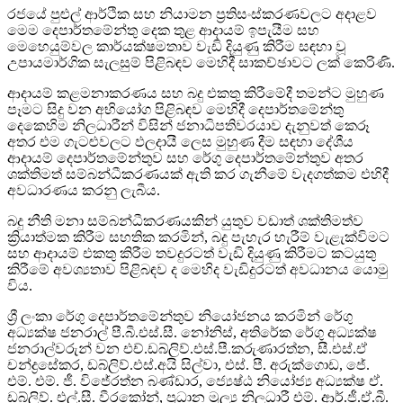
රජයේ පුළුල් ආර්ථික සහ නියාමන ප්‍රතිසංස්කරණවලට අදාළව
මෙම දෙපාර්තමේන්තු දෙක තුළ ආදායම් ඉපැයීම සහ
මෙහෙයුම්වල කාර්යක්ෂමතාව වැඩි දියුණු කිරීම සඳහා වූ
උපායමාර්ගික සැලසුම් පිළිබඳව මෙහිදී සාකච්ඡාවට ලක් කෙරිණි.
ආදායම් කළමනාකරණය සහ බදු එකතු කිරීමේදී තමන්ට මුහුණ
පෑමට සිදු වන අභියෝග පිළිබඳව මෙහිදී දෙපාර්තමේන්තු
දෙකෙහිම නිලධාරීන් විසින් ජනාධිපතිවරයාව දැනුවත් කෙරූ
අතර එම ගැටළුවලට ඵලදායී ලෙස මුහුණ දීම සඳහා දේශීය
ආදායම් දෙපාර්තමේන්තුව සහ රේගු දෙපාර්තමේන්තුව අතර
ශක්තිමත් සම්බන්ධීකරණයක් ඇති කර ගැනීමේ වැදගත්කම එහිදී
අවධාරණය කරනු ලැබීය.
බදු නීති මනා සම්බන්ධීකරණයකින් යුතුව වඩාත් ශක්තිමත්ව
ක්‍රියාත්මක කිරීම සහතික කරමින්, බදු පැහැර හැරීම් වැළැක්විමට
සහ ආදායම් එකතු කිරීම තවදුරටත් වැඩි දියුණු කිරීමට කටයුතු
කිරීමේ අවශ්‍යතාව පිළිබඳව ද මෙහිද වැඩිදුරටත් අවධානය යොමු
විය.
ශ්‍රී ලංකා රේගු දෙපාර්තමේන්තුව නියෝජනය කරමින් රේගු
අධ්‍යක්ෂ ජනරාල් පී.බී.එස්.සී. නෝනිස්, අතිරේක රේගු අධ්‍යක්ෂ
ජනරාල්වරුන් වන එච්.ඩබ්ලිව්.එස්.පී.කරුණාරත්න, සී.එස්.ඒ
චන්ද්‍රසේකර, ඩබ්ලිව්.එස්.අයි සිල්වා, එස්. පී. අරුක්ගොඩ, ජේ.
එම්. එම්. ජී. විජේරත්න බණ්ඩාර, ජ්‍යෙෂ්ඨ නියෝජ්‍ය අධ්‍යක්ෂ ඒ.
ඩබ්ලිව්. එල්.සී. වීරකෝන්, ප්‍රධාන මූල්‍ය නිලධාරී එම්. ආර්.ජී.ඒ.බී.