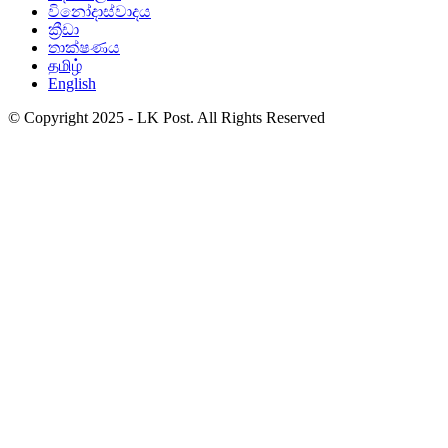
විනෝදාස්වාදය
ක්‍රීඩා
තාක්ෂණය
தமிழ்
English
© Copyright 2025 - LK Post. All Rights Reserved