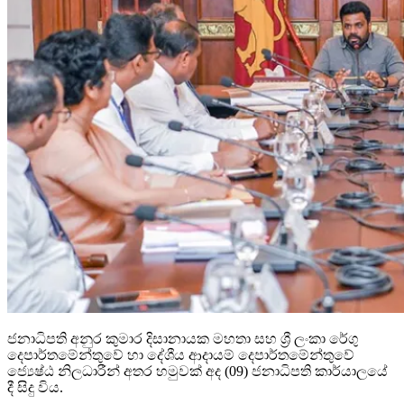
ජනාධිපති අනුර කුමාර දිසානායක මහතා සහ ශ්‍රී ලංකා රේගු
දෙපාර්තමේන්තුවේ හා දේශීය ආදායම් දෙපාර්තමේන්තුවේ
ජ්‍යෙෂ්ඨ නිලධාරීන් අතර හමුවක් අද (09) ජනාධිපති කාර්යාලයේ
දී සිදු විය.