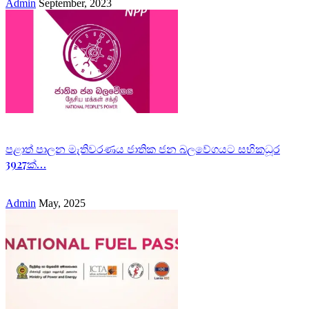
Admin
September, 2023
පළාත් පාලන මැතිවරණය ජාතික ජන බලවේගයට සභිකධූර
3927ක්…
Admin
May, 2025