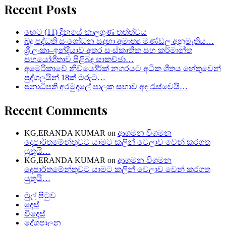
Recent Posts
හෙට (11) දිනයේ කාලගුණ තත්ත්වය
බදු පද්ධති සංශෝධන සඳහා අමාත්‍ය මණ්ඩල අනුමැතිය…
ශ්‍රී ලංකා–ඉන්දියාව අතර සංස්කෘතික සහ කර්මාන්ත
සහයෝගීතාව පිළිබඳ සාකච්ඡා…
අමෙරිකාවේ නිව්යෝර්ක් නගරයට අධික ශීතය හේතුවෙන්
පුද්ගලයින් 18ක් මරුට…
ජනාධිපති අරමුදලේ පාලක සභාව අද රැස්වෙයි…
Recent Comments
KG,ERANDA KUMAR
on
ආගමන විගමන
දෙපාර්තමේන්තුවට යාමට කලින් වෙලාව වෙන් කරගත
යුතුයි…
KG,ERANDA KUMAR
on
ආගමන විගමන
දෙපාර්තමේන්තුවට යාමට කලින් වෙලාව වෙන් කරගත
යුතුයි…
මුල් පිටුව
දෙස්
විදෙස්
දේශපාලන