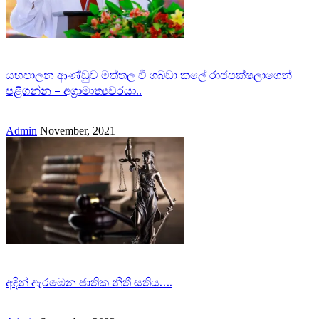
යහපාලන ආණ්ඩුව මත්තල වී ගබඩා කලේ රාජපක්ෂලාගෙන්
පළිගන්න – අග්‍රාමාත්‍යවරයා..
Admin
November, 2021
අදින් ඇරඹෙන ජාතික නීතී සතිය….