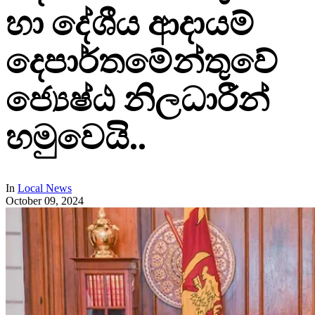
හා දේශීය ආදායම්
දෙපාර්තමේන්තුවේ
ජ්‍යෙෂ්ඨ නිලධාරීන්
හමුවෙයි..
In
Local News
October 09, 2024