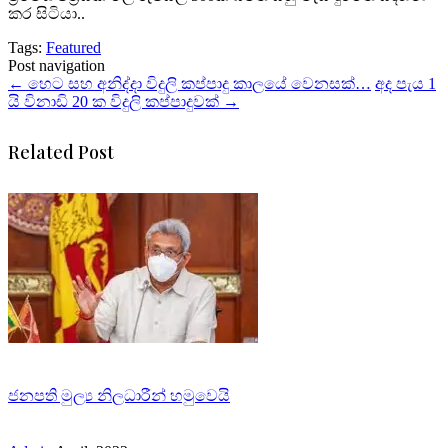
කර සිටියා..
Tags:
Featured
Post navigation
←
හෙට සහ අනිද්දා විදුලි කප්පාදු කාලයේ වෙනසක්…
අද පැය 1
යි විනාඩි 20 ක විදුලි කප්පාදුවක්
→
Related Post
ජනපති මුල්‍ය නිලධාරීන් හමුවෙයි