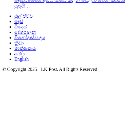
දෙපාර්තමේන්තුවට යාමට කලින් වෙලාව වෙන් කරගත
යුතුයි…
මුල් පිටුව
දෙස්
විදෙස්
දේශපාලන
විනෝදාස්වාදය
ක්‍රීඩා
තාක්ෂණය
தமிழ்
English
© Copyright 2025 - LK Post. All Rights Reserved