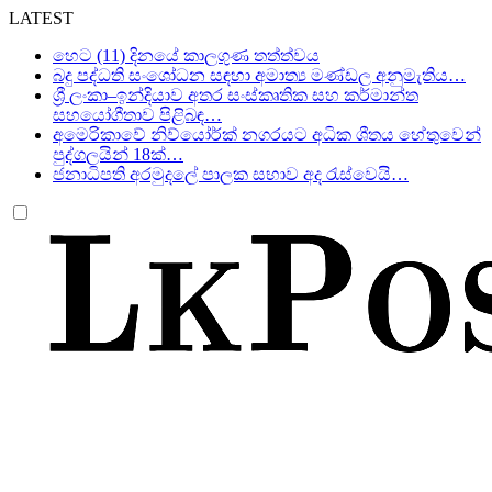
LATEST
හෙට (11) දිනයේ කාලගුණ තත්ත්වය
බදු පද්ධති සංශෝධන සඳහා අමාත්‍ය මණ්ඩල අනුමැතිය…
ශ්‍රී ලංකා–ඉන්දියාව අතර සංස්කෘතික සහ කර්මාන්ත
සහයෝගීතාව පිළිබඳ…
අමෙරිකාවේ නිව්යෝර්ක් නගරයට අධික ශීතය හේතුවෙන්
පුද්ගලයින් 18ක්…
ජනාධිපති අරමුදලේ පාලක සභාව අද රැස්වෙයි…