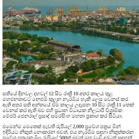
සතියේ දිනවල දහවල් 12 සිට රාත්‍රී 10 අතර කාලය තුළ
මහජනතාවට නෙළුම් කුලුන නැරඹිය හැකි ලෙස වෙනස් කර
ඇති අතර සති අන්තයේ එම කාලය උදෑසන 10 සිට රාත්‍රී 11 තෙක්
වෙනස් කර ඇති බව එහි ප්‍රධාන විධායක නිලධාරී විශ්‍රාමික
මේජර් ජෙනරාල් ප්‍රසාද් සමරසිංහ මහතා ප්‍රකාශ කර සිටියා.
එමෙන්ම මෙතෙක් පැවති රුපියල් 2,000 ප්‍රවේශ පත්‍රය මින්
ඉදිරියට නිකුත් නොකරන බවත්, එය නැරඹීම සඳහා නිකුත්කරන
ප්‍රවේශ පත්‍රයක මිල රුපියල් 500ක් බවත් ඔහු වැඩි දුරටත් සඳහන්