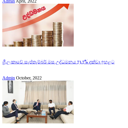
Admin
April, 2022
ශ්‍රී ලංකාවේ සැප්තැම්බර් මස උද්ධමනය 73.7% දක්වා ඉහළට
Admin
October, 2022