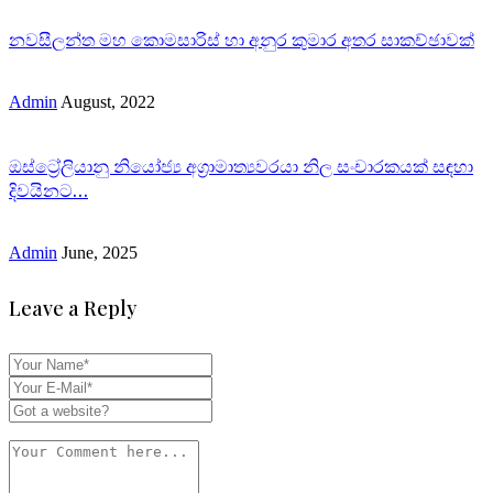
නවසීලන්ත මහ කොමසාරිස් හා අනුර කුමාර අතර සාකච්ඡාවක්
Admin
August, 2022
ඔස්ට්‍රේලියානු නියෝජ්‍ය අග්‍රාමාත්‍යවරයා නිල සංචාරකයක් සඳහා
දිවයිනට…
Admin
June, 2025
Leave a Reply