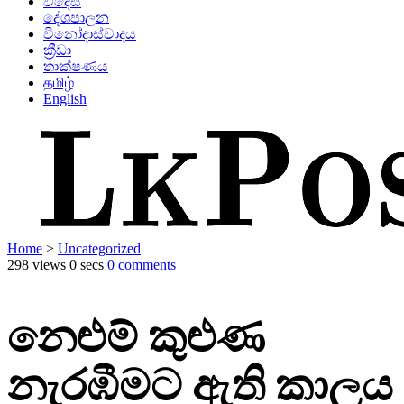
විදෙස්
දේශපාලන
විනෝදාස්වාදය
ක්‍රීඩා
තාක්ෂණය
தமிழ்
English
Home
>
Uncategorized
298 views
0 secs
0 comments
නෙළුම් කුළුණ
නැරඹීමට ඇති කාලය