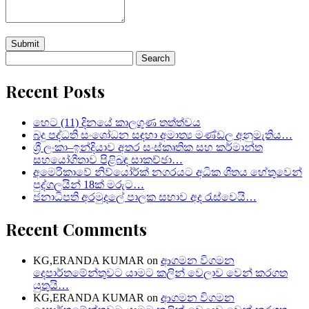
Search
for:
Recent Posts
හෙට (11) දිනයේ කාලගුණ තත්ත්වය
බදු පද්ධති සංශෝධන සඳහා අමාත්‍ය මණ්ඩල අනුමැතිය…
ශ්‍රී ලංකා–ඉන්දියාව අතර සංස්කෘතික සහ කර්මාන්ත
සහයෝගීතාව පිළිබඳ සාකච්ඡා…
අමෙරිකාවේ නිව්යෝර්ක් නගරයට අධික ශීතය හේතුවෙන්
පුද්ගලයින් 18ක් මරුට…
ජනාධිපති අරමුදලේ පාලක සභාව අද රැස්වෙයි…
Recent Comments
KG,ERANDA KUMAR
on
ආගමන විගමන
දෙපාර්තමේන්තුවට යාමට කලින් වෙලාව වෙන් කරගත
යුතුයි…
KG,ERANDA KUMAR
on
ආගමන විගමන